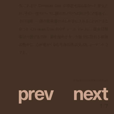
う。これまで Christian Dior の存在も知らなかった彼女だ
が、その一枚のドレスに誘われパリへと向かうことを決心。
その当時、一部の富裕層のみしか手に入れることのできな
かった Christian Dior のクチュール ドレスに、彼女は無
事辿り着けるのか。夢を諦めなかった彼女に訪れる奇跡
の数々に、心が暖かくなる今年の冬必見のヒューマンドラ
マだ。
p
r
e
v
n
e
x
t
© 2022 FOCUS FEATURES LLC
1
/
7