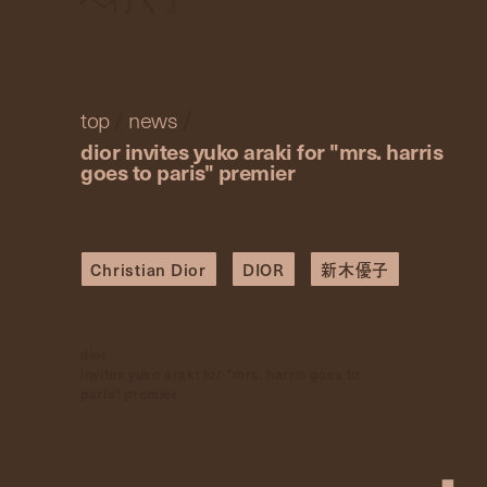
top
/
news
/
dior invites yuko araki for "mrs. harris
goes to paris" premier
Christian Dior
DIOR
新木優子
dior
invites yuko araki for "mrs. harris goes to
paris" premier