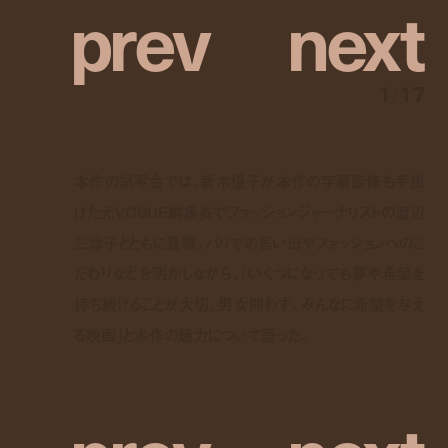
p
r
e
v
n
e
x
t
1
/
17
本作の試写会では、新木優子が本作の字幕監修も手掛
けた元VOGUE編集長でファッションジャーナリストの渡辺
三津子とともに登壇。パリでの思い出やファッションへのこ
だわりなどを明かしながら、「いくつになっても夢や希望を
持ち続けることが大切。男女問わず、みんなに希望を与え
る映画」と本作の魅力について語った。