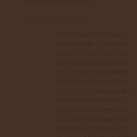
ス・ハリス、パリへ行く』
dior
invites yuko araki for "mrs. harris goes to paris" premier
圧倒的な存在感と華やかさで当時のパ
リの社交界を席巻した Christian Dior
(クリスチャン・ディオール) のドレスに心
奪われた主人公を描いた映画『ミセス・
ハリス、パリへ行く』が全国の映画館に
て上映中だ。いくつになっても夢を諦め
ないミセス・ハリスの果敢な姿は、観る
者に感動をもたらすこと間違いなし。す
でに世界中から大きな反響が寄せられ
ている。本作の公開前に開催された試
写会には、Dior (ディオール) のジャパン