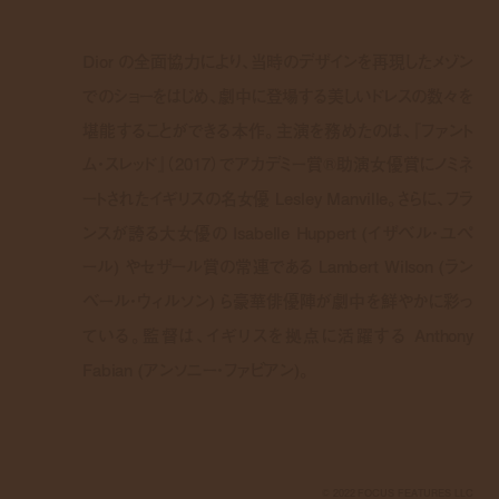
Dior の全面協力により、当時のデザインを再現したメゾン
でのショーをはじめ、劇中に登場する美しいドレスの数々を
堪能することができる本作。主演を務めたのは、『ファント
ム・スレッド』（2017）でアカデミー賞®助演女優賞にノミネ
ートされたイギリスの名女優 Lesley Manville。さらに、フラ
ンスが誇る大女優の Isabelle Huppert (イザベル・ユペ
ール) やセザール賞の常連である Lambert Wilson (ラン
ベール・ウィルソン) ら豪華俳優陣が劇中を鮮やかに彩っ
ている。監督は、イギリスを拠点に活躍する Anthony
Fabian (アンソニー・ファビアン)。
© 2022 FOCUS FEATURES LLC