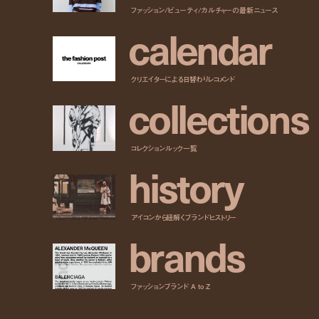
ファッション/ビューティ/カルチャーの最新ニュース
c
a
l
e
n
d
a
r
クリエイターによる日替わりレコメンド
c
o
l
l
e
c
t
i
o
n
s
コレクションルック一覧
h
i
s
t
o
r
y
アイコンから紐解くブランドヒストリー
b
r
a
n
d
s
ファッションブランド A to Z