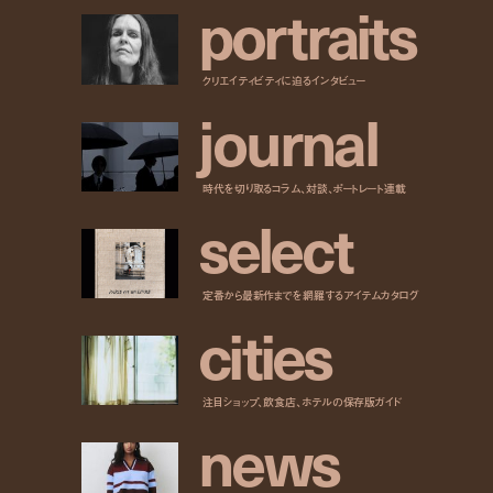
p
o
r
t
r
a
i
t
s
クリエイティビティに迫るインタビュー
j
o
u
r
n
a
l
時代を切り取るコラム、対談、ポートレート連載
s
e
l
e
c
t
定番から最新作までを網羅するアイテムカタログ
c
i
t
i
e
s
注目ショップ、飲食店、ホテルの保存版ガイド
n
e
w
s