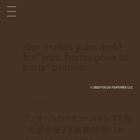
dior invites yuko araki
for "mrs. harris goes to
paris" premier
© 2022 FOCUS FEATURES LLC
news
dec 6, 2022 5:00 pm
ディオールのクチュールドレスを纏
った新木優子も絶賛！映画『ミセ