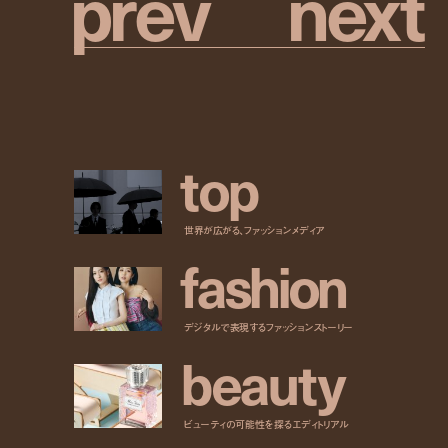
p
r
e
v
n
e
x
t
t
o
p
世界が広がる、ファッションメディア
f
a
s
h
i
o
n
デジタルで表現するファッションストーリー
b
e
a
u
t
y
ビューティの可能性を探るエディトリアル