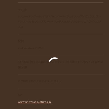
キャスト
レスリー・マンヴィル、イザベル・ユペール、ジェイソン・アイザックス、ラン
ベール・ウィルソン、アルバ・バチスタ、リュカ・ブラヴォー、ローズ・ウィリア
ムズ
配給
パルコ、ユニバーサル
11月18日（金）TOHOシネマズ シャンテ、渋谷ホワイトシネクイントほか全
国公開
© 2022 FOCUS FEATURES LLC
HP
www.universalpictures.jp