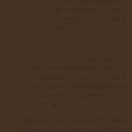
アンバサダーを務める新木優子が登
場。パリで実際に採寸し、仕立てられた
という可憐なクチュール ドレス姿を披
露した。
『ポセイドン・アドベンチャー』をはじめ数々の名作を生み
出してきたニューヨーク生まれの小説家 Paul Gallico (ポ
ール・ギャリコ) の原作『ハリスおばさんパリへ行く』を原作
を、アカデミー賞ノミネート経験を持つ女優の Lesley
Manville (レスリー・マンヴィル) 主演で実写化した『ミセ
ス・ハリス、パリへ行く』。
舞台は1950年代のロンドン。戦争で夫を亡くした家政婦
が、ある日 Chirtian Dior の美しいドレスに働き先で出会