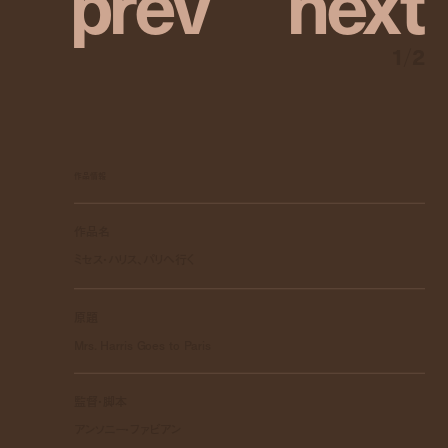
p
r
e
v
n
e
x
t
1
/
2
作品情報
作品名
ミセス・ハリス、パリへ行く
原題
Mrs. Harris Goes to Paris
監督・脚本
アンソニー・ファビアン