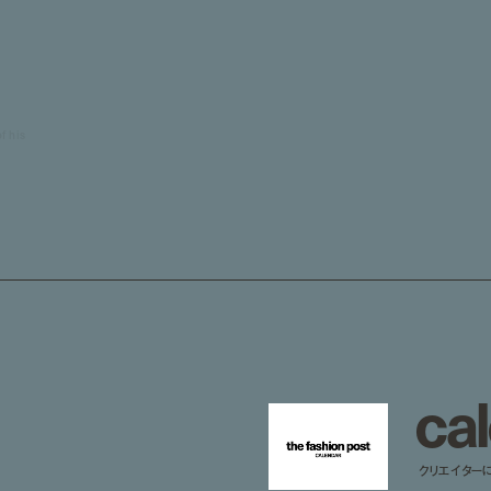
f his
c
a
l
クリエイター