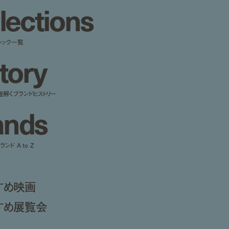
l
e
c
t
i
o
n
s
ルック一覧
t
o
r
y
紐解くブランドヒストリー
a
n
d
s
ンド A to Z
すめ映画
すめ展覧会