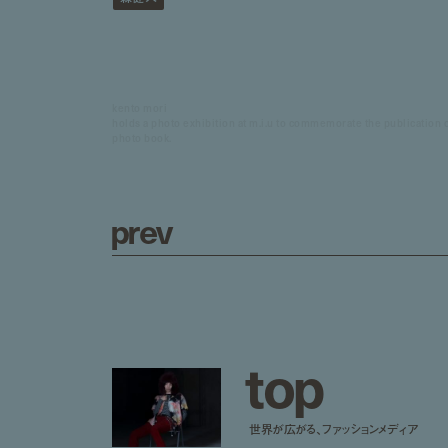
kento mori
holds a photo exhibition at m.i.u to commemorate the publication o
photo book.
p
r
e
v
t
o
p
世界が広がる、ファッションメディア