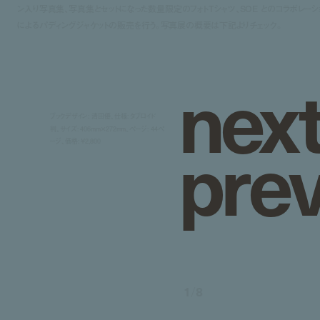
ン入り写真集、
写真集とセットになった数量限定のフォトTシャツ、
SOE とのコラボレーシ
によるパディングジャケットの販売を
行う。写真展の概要は下記よりチェック。
n
e
x
ブックデザイン: 清田優、仕様: タブロイド
p
r
e
判、サイズ: 406mm×272mm、ページ: 44ペ
ージ、価格: ¥2,800
1
/
8