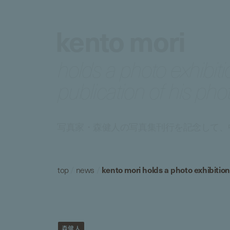
kento mori
holds a photo exhibit
publication of his pho
写真家・森健人の写真集刊行を記念して、中目
top
/
news
/
kento mori holds a photo exhibition
森健人