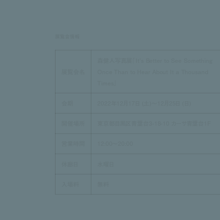
展覧会情報
森
健人写真展「It’s Better to See Something
展覧会名
Once Than to Hear About It a Thousand
Times」
会期
2022年12月17日 (土)～12月25日 (日)
開催場所
東京都目黒区青葉台3-18-10 カーサ青葉台1F
営業時間
12:00～20:00
休廊日
水曜日
入場料
無料