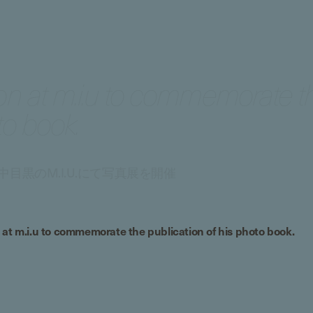
ion at m.i.u to commemorate t
to book.
黒のM.I.U.にて写真展を開催
 at m.i.u to commemorate the publication of his photo book.