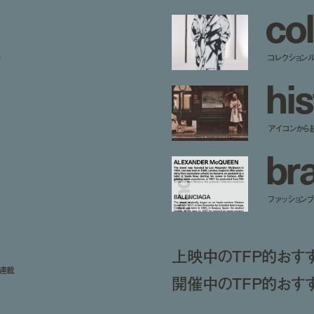
c
o
l
ー
コレクション
h
i
s
アイコンから
b
r
ファッションブラ
上映中のTFP的おす
ト連載
開催中のTFP的おす