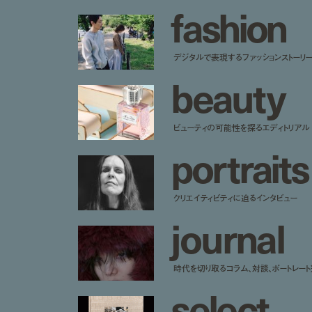
f
a
s
h
i
o
n
デジタルで表現するファッションストーリ
b
e
a
u
t
y
ビューティの可能性を探るエディトリアル
p
o
r
t
r
a
i
t
s
クリエイティビティに迫るインタビュー
j
o
u
r
n
a
l
時代を切り取るコラム、対談、ポートレー
s
e
l
e
c
t