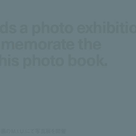
ds a photo exhibiti
ds a photo exhibiti
ommemorate the
ommemorate the
 his photo book.
 his photo book.
のM.I.U.にて写真展を開催