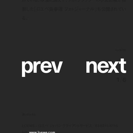
影した「ロエベ表参道 フォトジャーナル」も公開されてい
る。
p
r
e
v
n
e
x
t
©︎LOEWE
1
/
6
問い合わせ先
LOEWE - ロエベ ジャパン クライアントサービス／03-6215-6116
HP:
www.loewe.com