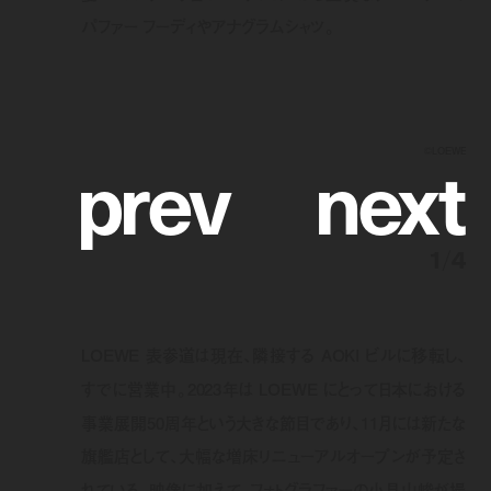
パファー フーディやアナグラムシャツ。
p
r
e
v
n
e
x
t
©︎LOEWE
1
/
4
LOEWE 表参道は現在、隣接する AOKI ビルに移転し、
すでに営業中。2023年は LOEWE にとって日本における
事業展開50周年という大きな節目であり、11月には新たな
旗艦店として、大幅な増床リニューアルオープンが予定さ
れている。映像に加えて、フォトグラファーの小見山峻が撮