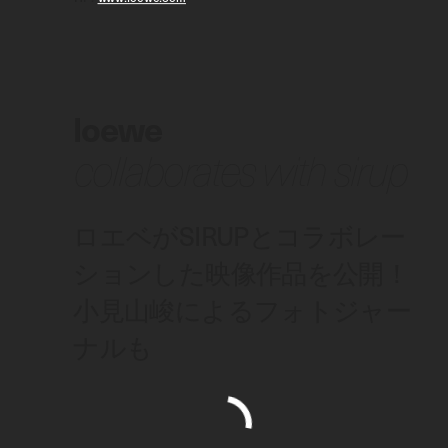
loewe
collaborates with sirup
ロエベがSIRUPとコラボレー
ションした映像作品を公開！
小見山峻によるフォトジャー
ナルも