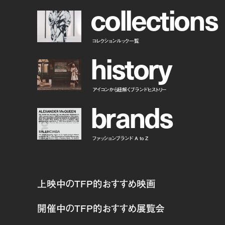
c
o
l
l
e
c
t
i
o
n
s
コレクションルック一覧
h
i
s
t
o
r
y
アイコンから紐解くブランドヒストリー
b
r
a
n
d
s
ファッションブランド A to Z
上映中のTFP的おすすめ映画
開催中のTFP的おすすめ展覧会