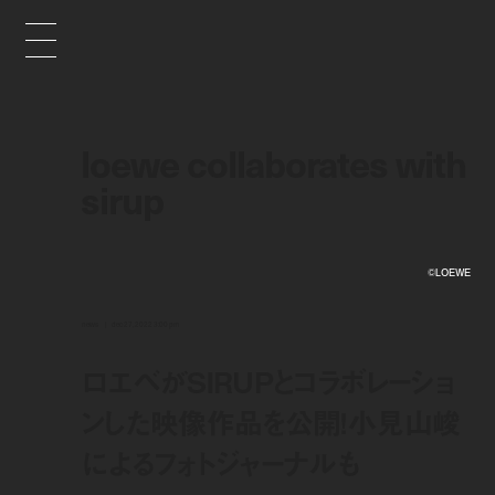
loewe collaborates with
sirup
©︎LOEWE
news
dec 27, 2022 3:00 pm
ロエベがSIRUPとコラボレーショ
ンした映像作品を公開！小見山峻
によるフォトジャーナルも