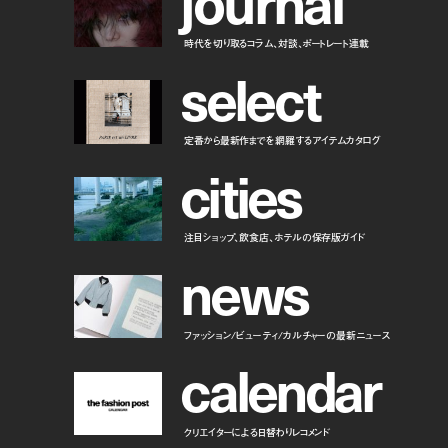
j
o
u
r
n
a
l
時代を切り取るコラム、対談、ポートレート連載
s
e
l
e
c
t
定番から最新作までを網羅するアイテムカタログ
c
i
t
i
e
s
注目ショップ、飲食店、ホテルの保存版ガイド
n
e
w
s
ファッション/ビューティ/カルチャーの最新ニュース
c
a
l
e
n
d
a
r
クリエイターによる日替わりレコメンド