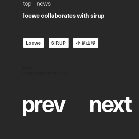
top
/
news
/
loewe collaborates with sirup
Loewe
SIRUP
小見山峻
loewe
collaborates with sirup
p
r
e
v
n
e
x
t