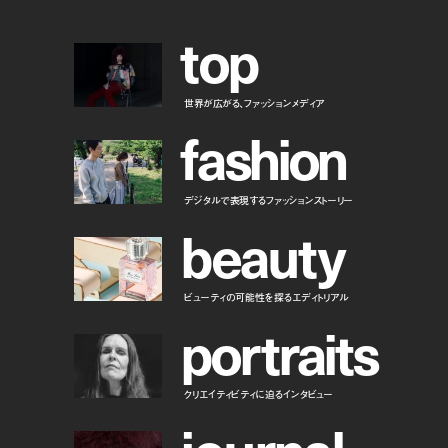
t
o
p
世界が広がる、ファッションメディア
f
a
s
h
i
o
n
デジタルで表現するファッションストーリー
b
e
a
u
t
y
ビューティの可能性を探るエディトリアル
p
o
r
t
r
a
i
t
s
クリエイティビティに迫るインタビュー