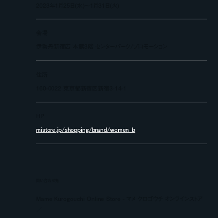
2023年1月25日(水)〜1月31日(火)
会場
伊勢丹新宿店 本館3階 センターパーク/プロモーション
住所
160-0022 東京都新宿区新宿3-14-1
HP
mistore.jp/shopping/brand/women_b
問い合わせ先
Mame Kurogouchi Online Store - マメ クロゴウチ オンラインストア
／