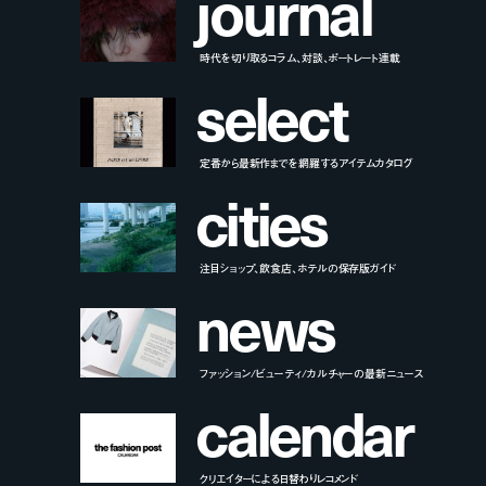
j
o
u
r
n
a
l
時代を切り取るコラム、対談、ポートレート連載
s
e
l
e
c
t
定番から最新作までを網羅するアイテムカタログ
c
i
t
i
e
s
注目ショップ、飲食店、ホテルの保存版ガイド
n
e
w
s
ファッション/ビューティ/カルチャーの最新ニュース
c
a
l
e
n
d
a
r
クリエイターによる日替わりレコメンド