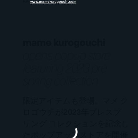
HP:
www.mamekurogouchi.com
mame kurogouchi
opens popup store
featuring 2023 pre
spring collection
限定アイテムも登場。マメ ク
ロゴウチが2023年プレスプ
リング コレクションを記念し
たポップアップストアを開催