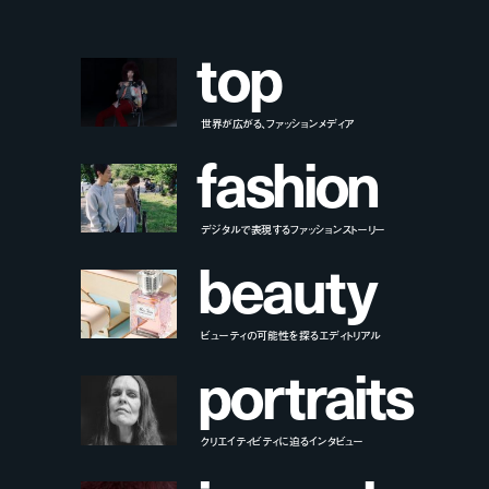
t
o
p
世界が広がる、ファッションメディア
f
a
s
h
i
o
n
デジタルで表現するファッションストーリー
b
e
a
u
t
y
ビューティの可能性を探るエディトリアル
p
o
r
t
r
a
i
t
s
クリエイティビティに迫るインタビュー