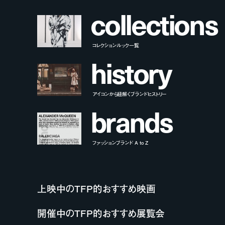
c
o
l
l
e
c
t
i
o
n
s
コレクションルック一覧
h
i
s
t
o
r
y
アイコンから紐解くブランドヒストリー
b
r
a
n
d
s
ファッションブランド A to Z
上映中のTFP的おすすめ映画
開催中のTFP的おすすめ展覧会