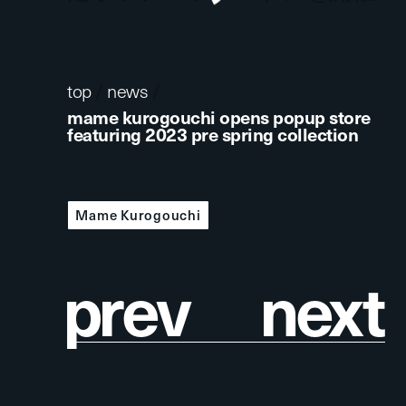
top
/
news
/
mame kurogouchi opens popup store
featuring 2023 pre spring collection
Mame Kurogouchi
p
r
e
v
n
e
x
t