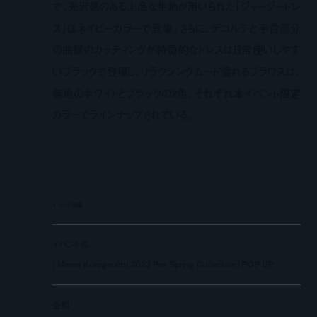
で、光沢感のある上品な生地が用いられた「ジャージードレ
ス」はネイビーカラーで登場。さらに、デコルテと手首部分
の曲線のカッティングが特徴的なドレスは日常使いしやす
いブラックで登場し、リラクシングムード溢れるブラウスは、
無地のホワイトとブラックの2色。それぞれ本イベント限定
カラーでラインナップされている。
イベント情報
イベント名
「Mame Kurogouchi 2023 Pre Spring Collection」POP UP
会期