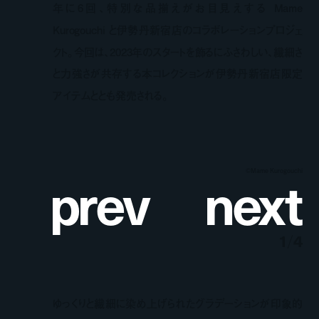
年に6回、特別な品揃えがお目見えする Mame
Kurogouchi と伊勢丹新宿店のコラボレーションプロジェ
クト。今回は、2023年のスタートを飾るにふさわしい、繊細さ
と力強さが共存する本コレクションが伊勢丹新宿店限定
アイテムととも発売される。
p
r
e
v
n
e
x
t
©︎Mame Kurogouchi
1
/
4
ゆっくりと繊細に染め上げられたグラデーションが印象的