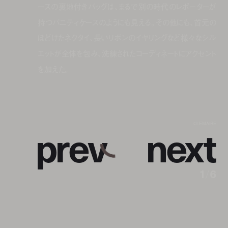
ースの裏地付きバッグは、まるで別の時代のレポーターが
持つバニティケースのようにも見える。その他にも、首元の
ほどけたネクタイ、長いリボンのイヤリングなど様々なシル
エットが全体を包み、洗練されたコーディネートにアクセント
を加えた。
p
r
e
v
n
e
x
t
©LEMAIRE
1
/
6