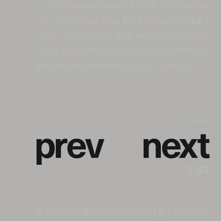
トーンスタイルの中にも遊び心をプラス。さらにアルパカ、
メリノ、ジャガードなど異なる素材を合わせることで緩急を
つけた。メンズのルックで多く登場したスリッパと、ロール
アップしたボトムスから覗くソックスとのバランス感は、より
日常に溶け込む空気感のあるコーディネートとなった。
p
r
e
v
n
e
x
t
©LEMAIRE
1
/
23
ダブルジップと幅広のカメラストラップを備えた小さなフリ