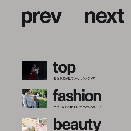
p
r
e
v
n
e
x
t
t
o
p
世界が広がる、ファッションメディア
f
a
s
h
i
o
n
デジタルで表現するファッションストーリー
b
e
a
u
t
y