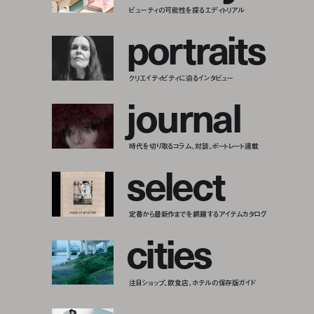
ビューティの可能性を探るエディトリアル
p
o
r
t
r
a
i
t
s
クリエイティビティに迫るインタビュー
j
o
u
r
n
a
l
時代を切り取るコラム、対談、ポートレート連載
s
e
l
e
c
t
定番から最新作までを網羅するアイテムカタログ
c
i
t
i
e
s
注目ショップ、飲食店、ホテルの保存版ガイド