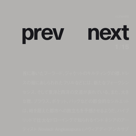
p
r
e
v
n
e
x
t
©LEMAIRE
1
/
15
首に巻いたフーラード、ジャケットのキルティングの襟、ドレ
スの裾にあしらわれたフリルなどには、新たなフォークシン
セシス、そして東洋と西洋の交差が表れている。また、大き
な襟、ブラウス、ポケット、バッグなどの都会的なシルエット
は、時を超えた都市への旅立ちを予感させるようだ。ハイブ
リッドで壮大なドローイングで知られるインドネシアのアー
ティスト Noviadi Angkasapura (ノヴィアディ・アンカサプ