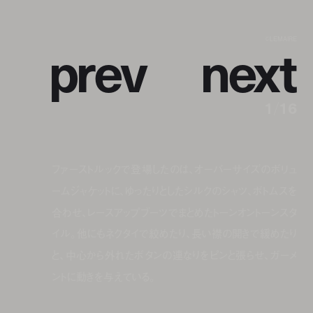
p
r
e
v
n
e
x
t
©LEMAIRE
1
/
16
ファーストルックで登場したのは、オーバーサイズのボリュ
ームジャケットに、ゆったりとしたシルクのシャツ、ボトムスを
合わせ、レースアップブーツでまとめたトーンオントーンスタ
イル。他にもネクタイで絞めたり、長い襟の開きで緩めたり
と、中心から外れたボタンの連なりをピンと張らせ、ガーメ
ントに動きを与えている。