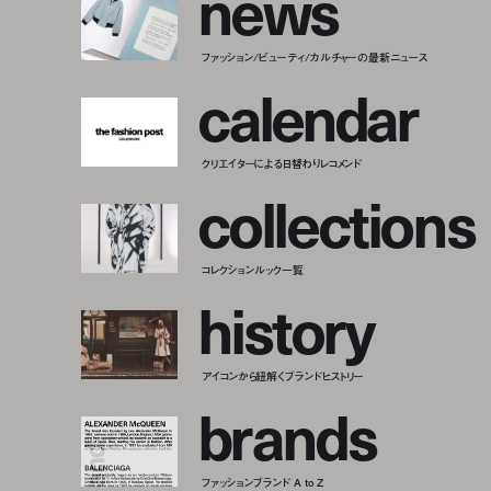
n
e
w
s
ファッション/ビューティ/カルチャーの最新ニュース
c
a
l
e
n
d
a
r
クリエイターによる日替わりレコメンド
c
o
l
l
e
c
t
i
o
n
s
コレクションルック一覧
h
i
s
t
o
r
y
アイコンから紐解くブランドヒストリー
b
r
a
n
d
s
ファッションブランド A to Z