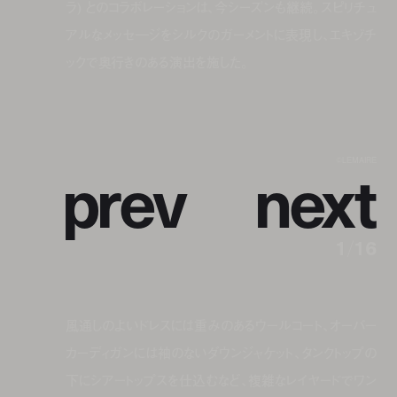
ラ) とのコラボレーションは、今シーズンも継続。スピリチュ
アルなメッセ―ジをシルクのガーメントに表現し、エキゾチ
ックで奥行きのある演出を施した。
p
r
e
v
n
e
x
t
©LEMAIRE
1
/
16
風通しのよいドレスには重みのあるウールコート、オーバー
カーディガンには袖のないダウンジャケット、タンクトップの
下にシアートップスを仕込むなど、複雑なレイヤードでワン