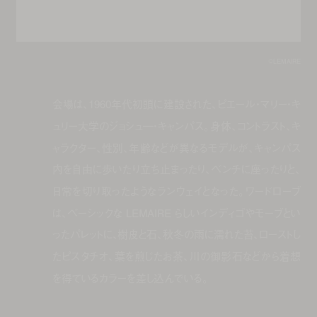
©LEMAIRE
会場は、1960年代初頭に建設された、ピエール・マリー・キ
ュリー大学のジョシュ―・キャンパス。身体、コントラスト、キ
ャラクター、性別、年齢などが異なるモデルが、キャンパス
内を自由に歩いたり立ち止まったり、ベンチに座ったりと、
日常を切り取ったようなランウェイとなった。ワードローブ
は、ベーシックな LEMAIRE らしいインディゴやモーブとい
ったパレットに、樹皮と石、秋冬の雨に濡れた苔、ローストし
たピスタチオ、葉を煎じたお茶、川の御影石などから着想
を得ているカラーを差し込んでいる。