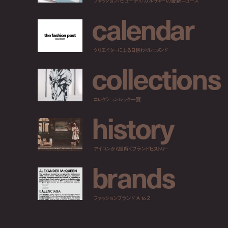
ファッション/ビューティ/カルチャーの最新ニュース
c
a
l
e
n
d
a
r
クリエイターによる日替わりレコメンド
c
o
l
l
e
c
t
i
o
n
s
コレクションルック一覧
h
i
s
t
o
r
y
アイコンから紐解くブランドヒストリー
b
r
a
n
d
s
ファッションブランド A to Z