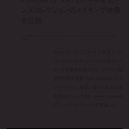
ンズコレクションのメイキング映像
を公開
fashion film vol.181: prada spring/summer 2014 men's advertising campaign, behind the
scenes
Prada (プラダ) の2014 年春夏メンズ
コレクションのキャンペーン広告のメイ
キング映像が公開された。モデルは最
注目の若手俳優 Dane DeHaan (デイ
ン・デハーン)。撮影は最も有名な女流
写真家の一人である Annie Leibovitz
(アニー・リーボヴィッツ) が担当した。