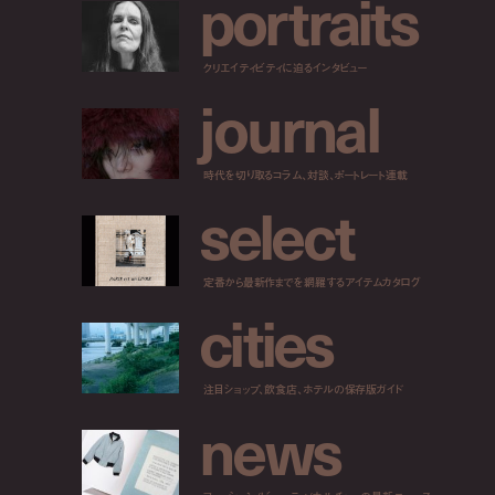
p
o
r
t
r
a
i
t
s
クリエイティビティに迫るインタビュー
j
o
u
r
n
a
l
時代を切り取るコラム、対談、ポートレート連載
s
e
l
e
c
t
定番から最新作までを網羅するアイテムカタログ
c
i
t
i
e
s
注目ショップ、飲食店、ホテルの保存版ガイド
n
e
w
s