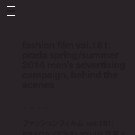
fashion film vol.181:
prada spring/summer
2014 men's advertising
campaign, behind the
scenes
news
jan 11, 2014 3:30 pm
ファッションフィルム vol.181:
PRADA (プラダ) 2014年春夏メ