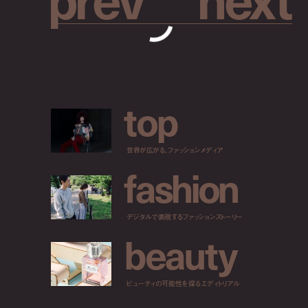
t
o
p
世界が広がる、ファッションメディア
f
a
s
h
i
o
n
デジタルで表現するファッションストーリー
b
e
a
u
t
y
ビューティの可能性を探るエディトリアル