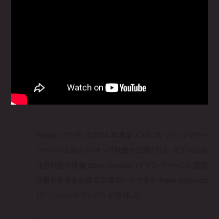
Prada (プラダ) の2014 年春夏メンズコレクションのキャ
ンペーン広告のメイキング映像が公開された。モデルは最
注目の若手俳優 Dane DeHaan (デイン・デハーン)。撮影
は最も有名な女流写真家の一人である Annie Leibovitz
(アニー・リーボヴィッツ) が担当した。