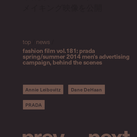
メイキング映像を公開
top
/
news
/
fashion film vol.181: prada
spring/summer 2014 men's advertising
campaign, behind the scenes
Annie Leibovitz
Dane DeHaan
PRADA
p
r
e
v
n
e
x
t