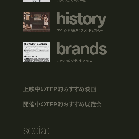
コレクションルック一覧
h
i
s
t
o
r
y
アイコンから紐解くブランドヒストリー
b
r
a
n
d
s
ファッションブランド A to Z
上映中のTFP的おすすめ映画
開催中のTFP的おすすめ展覧会
social: