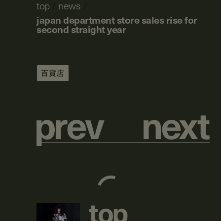
top
/
news
/
japan department store sales rise for
second straight year
百貨店
p
r
e
v
n
e
x
t
t
o
p