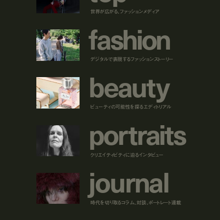
世界が広がる、ファッションメディア
f
a
s
h
i
o
n
デジタルで表現するファッションストーリー
b
e
a
u
t
y
ビューティの可能性を探るエディトリアル
p
o
r
t
r
a
i
t
s
クリエイティビティに迫るインタビュー
j
o
u
r
n
a
l
時代を切り取るコラム、対談、ポートレート連載