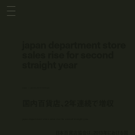
japan department store
sales rise for second
straight year
news
jan 23, 2014 10:49 am
国内百貨店、2年連続で増収
japan department store sales rise for second straight year
日本百貨店協会は、2013年における国