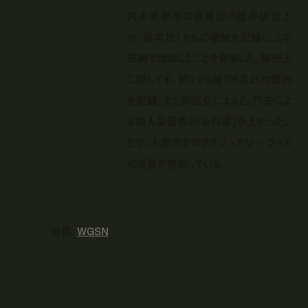
内主要都市の百貨店の既存店売上
が、前年比1.6％の増加を記録し、2年
連続で増加したことを発表した。総売上
に関しても、同1.2％増の6兆2170億円
を記録。また同協会によると、円安によ
る輸入品価格の「お得感」が上がったこ
とで、大都市でのラグジュアリー・グッズ
の消費が増加している。
提供:
WGSN