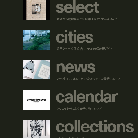
s
e
l
e
c
t
定番から最新作までを網羅するアイテムカタログ
c
i
t
i
e
s
注目ショップ、飲食店、ホテルの保存版ガイド
n
e
w
s
ファッション/ビューティ/カルチャーの最新ニュース
c
a
l
e
n
d
a
r
クリエイターによる日替わりレコメンド
c
o
l
l
e
c
t
i
o
n
s