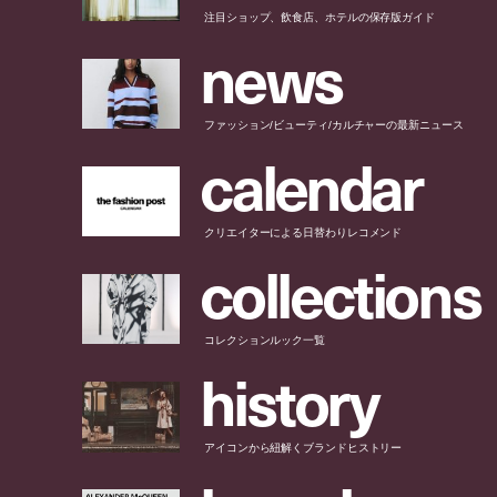
注目ショップ、飲食店、ホテルの保存版ガイド
n
e
w
s
ファッション/ビューティ/カルチャーの最新ニュース
c
a
l
e
n
d
a
r
クリエイターによる日替わりレコメンド
c
o
l
l
e
c
t
i
o
n
s
コレクションルック一覧
h
i
s
t
o
r
y
アイコンから紐解くブランドヒストリー