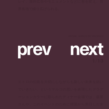
レイ、屋外広告やモニュメントなどに形を変え、世
界各地で繰り広げられる。
p
r
e
v
n
e
x
t
ARISAK、MARCO DE VINCENZO
1
/
13
エトロの伝統を大切にしながらも新しい未来を紡い
でいきたい、というマルコの思いを表現したグラデ
ーションカラーに彩られたディナー会場では、森星
さんや、このイベントのために韓国から来日した女