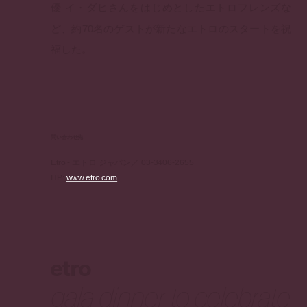
優 イ・ダヒさんをはじめとしたエトロフレンズな
ど、約70名のゲストが新たなエトロのスタートを祝
福した。
問い合わせ先
Etro - エトロ ジャパン／ 03-3406-2655
HP:
www.etro.com
etro
gala dinner to celebrate