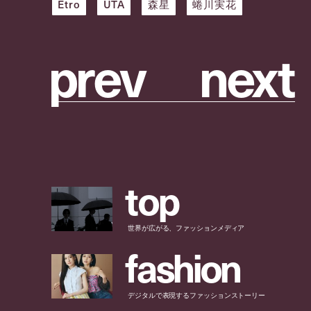
Etro
UTA
森星
蜷川実花
p
r
e
v
n
e
x
t
t
o
p
世界が広がる、ファッションメディア
f
a
s
h
i
o
n
デジタルで表現するファッションストーリー