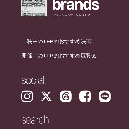
b
r
a
n
d
s
ファッションブランド A to Z
上映中のTFP的おすすめ映画
開催中のTFP的おすすめ展覧会
social:
Instagram
𝕏
Threads
Facebook
LINE
search: