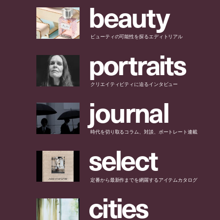
b
e
a
u
t
y
ビューティの可能性を探るエディトリアル
p
o
r
t
r
a
i
t
s
クリエイティビティに迫るインタビュー
j
o
u
r
n
a
l
時代を切り取るコラム、対談、ポートレート連載
s
e
l
e
c
t
定番から最新作までを網羅するアイテムカタログ
c
i
t
i
e
s