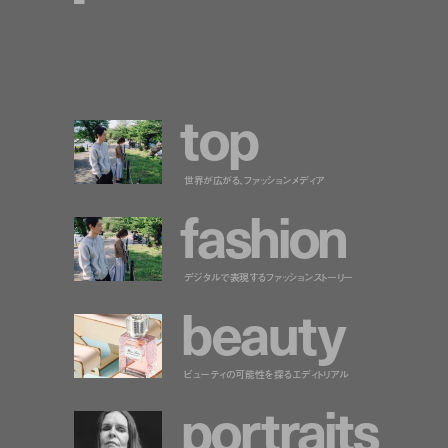
t
o
p
世界が広がる、ファッションメディア
f
a
s
h
i
o
n
デジタルで表現するファッションストーリー
b
e
a
u
t
y
ビューティの可能性を探るエディトリアル
p
o
r
t
r
a
i
t
s