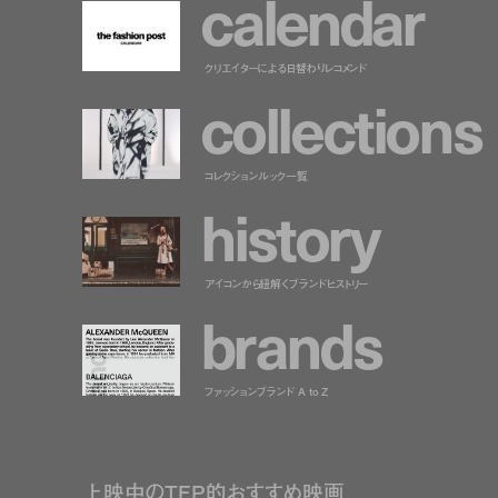
c
a
l
e
n
d
a
r
クリエイターによる日替わりレコメンド
c
o
l
l
e
c
t
i
o
n
s
コレクションルック一覧
h
i
s
t
o
r
y
アイコンから紐解くブランドヒストリー
b
r
a
n
d
s
ファッションブランド A to Z
上映中のTFP的おすすめ映画