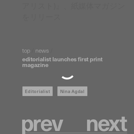
アリスト)』、紙媒体マガジン
をリリース
top
/
news
/
editorialist launches first print
magazine
Editorialist
Nina Agdal
p
r
e
v
n
e
x
t