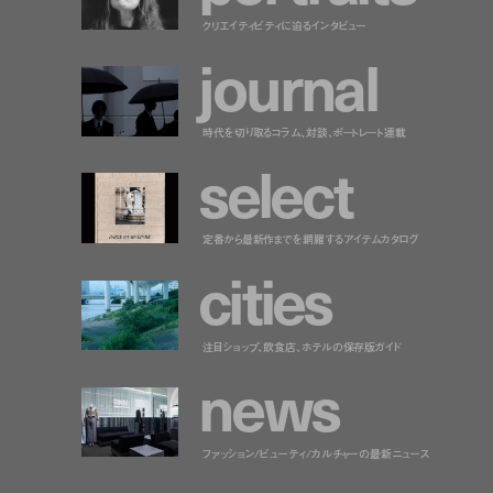
クリエイティビティに迫るインタビュー
j
o
u
r
n
a
l
時代を切り取るコラム、対談、ポートレート連載
s
e
l
e
c
t
定番から最新作までを網羅するアイテムカタログ
c
i
t
i
e
s
注目ショップ、飲食店、ホテルの保存版ガイド
n
e
w
s
ファッション/ビューティ/カルチャーの最新ニュース