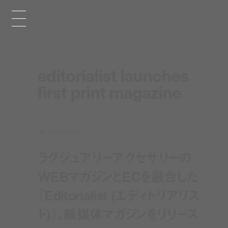
editorialist launches
first print magazine
news
feb 10, 2014 6:00 pm
ラグジュアリーアクセサリーの
WEBマガジンとECを融合した
『Editorialist (エディトリアリス
ト)』、紙媒体マガジンをリリース