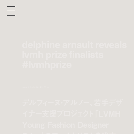
delphine arnault reveals
lvmh prize finalists
#lvmhprize
news
feb 14, 2014 12:33 pm
デルフィーヌ・アルノー、若手デザ
イナー支援プロジェクト「LVMH
Young Fashion Designer