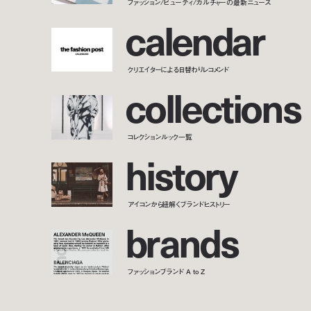
ファッション/ビューティ/カルチャーの最新ニュース
c
a
l
e
n
d
a
r
クリエイターによる日替わりレコメンド
c
o
l
l
e
c
t
i
o
n
s
コレクションルック一覧
h
i
s
t
o
r
y
アイコンから紐解くブランドヒストリー
b
r
a
n
d
s
ファッションブランド A to Z