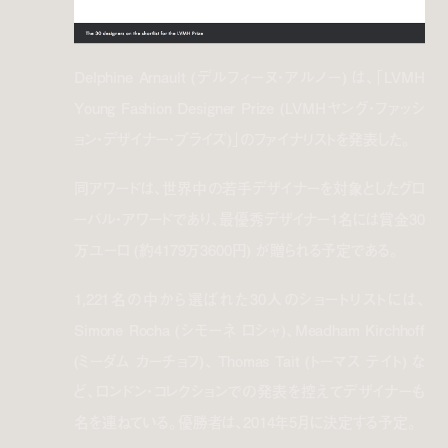
Delphine Arnault (デルフィーヌ・アルノー) は、「LVMH
Young Fashion Designer Prize (LVMHヤング・ファッシ
ョン・デザイナー・プライズ)」のファイナリストを発表した。
同アワードは、世界中の若手デザイナーを対象としたグロ
ーバル・アワードであり、最優秀デザイナー1名には賞金30
万ユーロ (約4179万3600円) が贈られる予定である。
1,221名の中から選ばれた30人のショートリストには、
Simone Rocha (シモーネ ロシャ)、Meadham Kirchhoff
(ミーダム カーチョフ)、 Thomas Tait (トーマス テイト) な
ど、ロンドン・コレクションでの発表を控えてデザイナーも
名を連ねている。優勝者は、2014年5月に決定する予定。