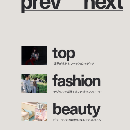
t
o
p
世界が広がる、ファッションメディア
f
a
s
h
i
o
n
デジタルで表現するファッションストーリー
b
e
a
u
t
y
ビューティの可能性を探るエディトリアル