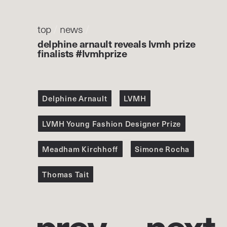
top
/
news
/
delphine arnault reveals lvmh prize
finalists #lvmhprize
Delphine Arnault
LVMH
LVMH Young Fashion Designer Prize
Meadham Kirchhoff
Simone Rocha
Thomas Tait
p
r
e
v
n
e
x
t