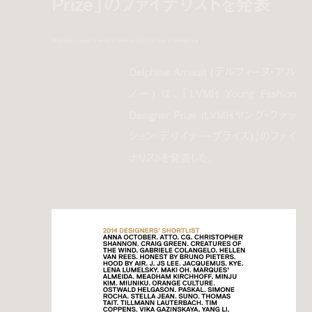
Prize」のファイナリストを発表
delphine arnault reveals lvmh prize finalists #lvmhprize
Delphine Arnault (デルフィーヌ・アル
ノー) は、「LVMH Young Fashion
Designer Prize (LVMHヤング・ファッ
ション・デザイナー・プライズ)」のファイ
ナリストを発表した。