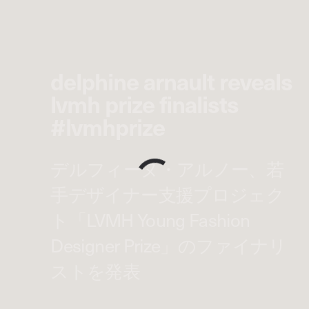
delphine arnault reveals
lvmh prize finalists
#lvmhprize
デルフィーヌ・アルノー、若
手デザイナー支援プロジェク
ト「LVMH Young Fashion
Designer Prize」のファイナリ
ストを発表