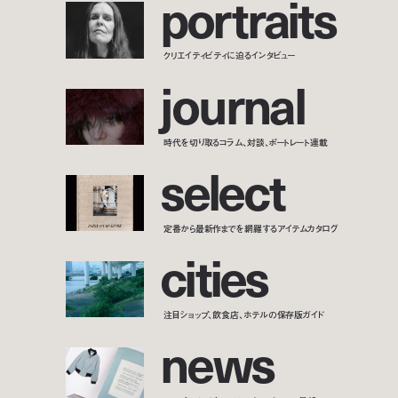
p
o
r
t
r
a
i
t
s
クリエイティビティに迫るインタビュー
j
o
u
r
n
a
l
時代を切り取るコラム、対談、ポートレート連載
s
e
l
e
c
t
定番から最新作までを網羅するアイテムカタログ
c
i
t
i
e
s
注目ショップ、飲食店、ホテルの保存版ガイド
n
e
w
s