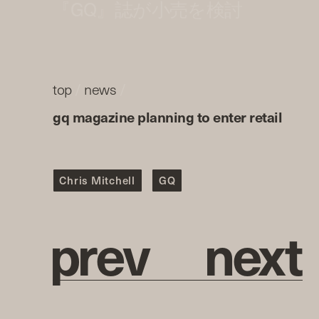
『GQ』誌が小売を検討
top
/
news
/
gq magazine planning to enter retail
Chris Mitchell
GQ
p
r
e
v
n
e
x
t