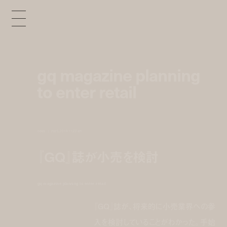
gq magazine planning
to enter retail
news
mar 5, 2014 11:22 am
『GQ』誌が小売を検討
gq magazine planning to enter retail
『GQ』誌が、将来的に小売業界への参
入を検討していることがわかった。手始