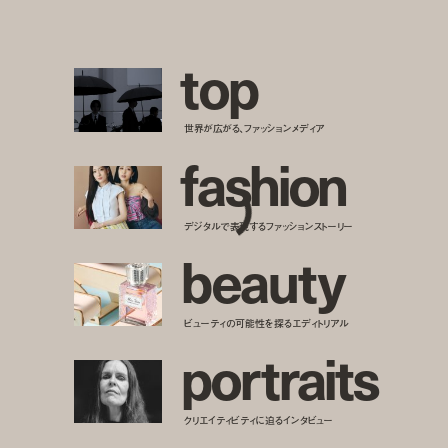
t
o
p
世界が広がる、ファッションメディア
f
a
s
h
i
o
n
デジタルで表現するファッションストーリー
b
e
a
u
t
y
ビューティの可能性を探るエディトリアル
p
o
r
t
r
a
i
t
s
クリエイティビティに迫るインタビュー