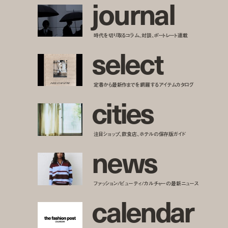
j
o
u
r
n
a
l
時代を切り取るコラム、対談、ポートレート連載
s
e
l
e
c
t
定番から最新作までを網羅するアイテムカタログ
c
i
t
i
e
s
注目ショップ、飲食店、ホテルの保存版ガイド
n
e
w
s
ファッション/ビューティ/カルチャーの最新ニュース
c
a
l
e
n
d
a
r