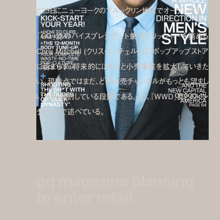
と23日にニューヨークのブルックリン地区でオープンする。
『GQ』誌のバイスプレジデント兼パブリッシャーを務める
Chris Mitchell (クリス・ミッチェル) は「ポップアップストア
に留まらず、将来的にはもっと小売事業を拡大していきた
い。現時点ではまだ、どの小売チャンネルがもっとも望まし
いかを、検討している段階である。」と、『WWD』誌とのイン
タビューで述べている。
gq magazine planning
to enter retail