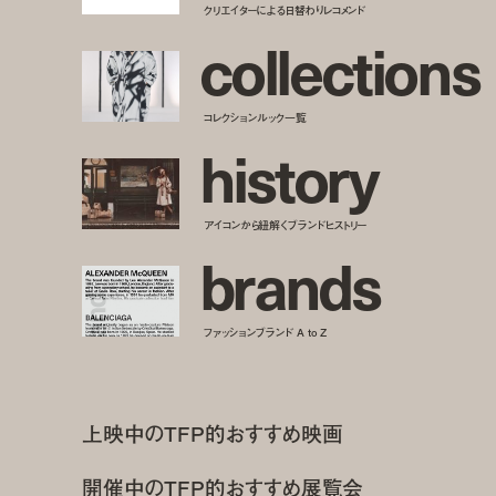
クリエイターによる日替わりレコメンド
c
o
l
l
e
c
t
i
o
n
s
コレクションルック一覧
h
i
s
t
o
r
y
アイコンから紐解くブランドヒストリー
b
r
a
n
d
s
ファッションブランド A to Z
上映中のTFP的おすすめ映画
開催中のTFP的おすすめ展覧会