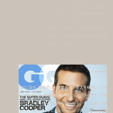
めに、メンズウェアのポップアップ型マ
ーケットプレイス、Northern Grade (ノ
ーザン・グレード) とのパートナーシップ
によるマーケットプレイスを、3月22日と
23日にニューヨークのブルックリン地区
でオープンする。
GQ January 2014
『GQ』誌が、将来的に小売業界への参入を検討している
ことがわかった。手始めに、メンズウェアのポップアップ型
マーケットプレイス、Northern Grade (ノーザン・グレード)
とのパートナーシップによるマーケットプレイスを、3月22日