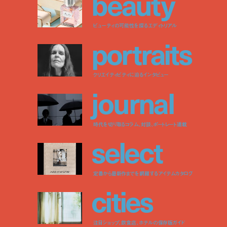
b
e
a
u
t
y
ビューティの可能性を探るエディトリアル
p
o
r
t
r
a
i
t
s
クリエイティビティに迫るインタビュー
j
o
u
r
n
a
l
時代を切り取るコラム、対談、ポートレート連載
s
e
l
e
c
t
定番から最新作までを網羅するアイテムカタログ
c
i
t
i
e
s
注目ショップ、飲食店、ホテルの保存版ガイド