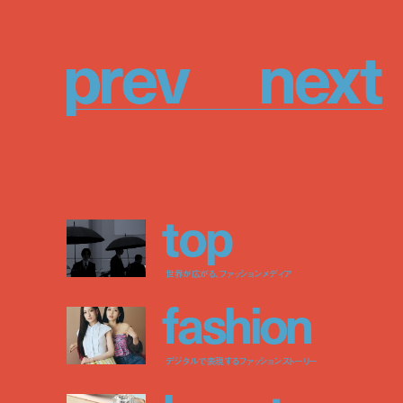
p
r
e
v
n
e
x
t
t
o
p
世界が広がる、ファッションメディア
f
a
s
h
i
o
n
デジタルで表現するファッションストーリー