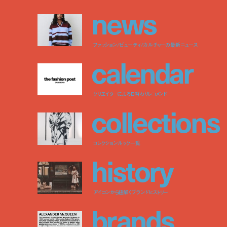
n
e
w
s
ファッション/ビューティ/カルチャーの最新ニュース
c
a
l
e
n
d
a
r
クリエイターによる日替わりレコメンド
c
o
l
l
e
c
t
i
o
n
s
コレクションルック一覧
h
i
s
t
o
r
y
アイコンから紐解くブランドヒストリー
b
r
a
n
d
s