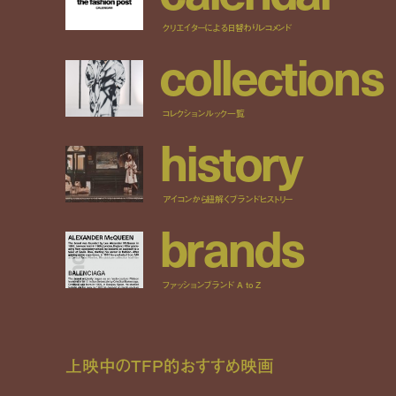
クリエイターによる日替わりレコメンド
c
o
l
l
e
c
t
i
o
n
s
コレクションルック一覧
h
i
s
t
o
r
y
アイコンから紐解くブランドヒストリー
b
r
a
n
d
s
ファッションブランド A to Z
上映中のTFP的おすすめ映画