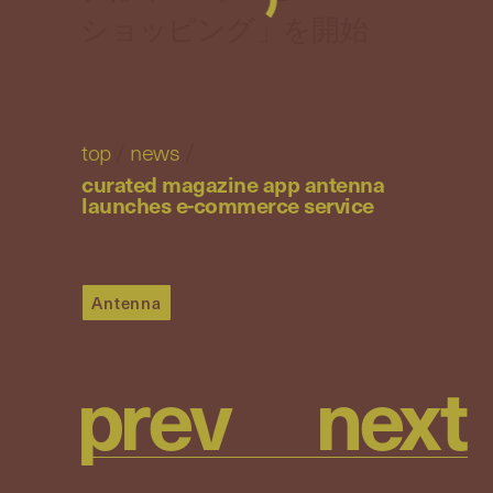
ショッピング」を開始
top
/
news
/
curated magazine app antenna
launches e-commerce service
Antenna
p
r
e
v
n
e
x
t