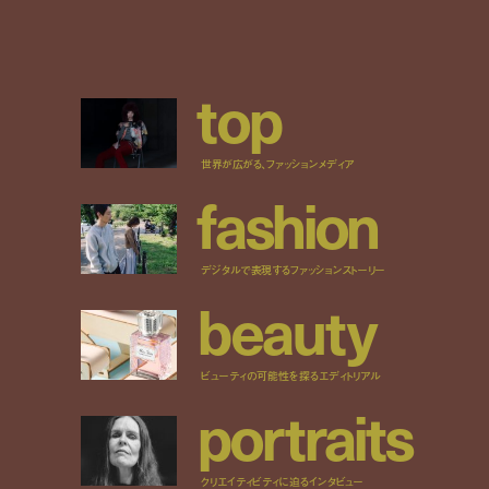
t
o
p
世界が広がる、ファッションメディア
f
a
s
h
i
o
n
デジタルで表現するファッションストーリー
b
e
a
u
t
y
ビューティの可能性を探るエディトリアル
p
o
r
t
r
a
i
t
s
クリエイティビティに迫るインタビュー