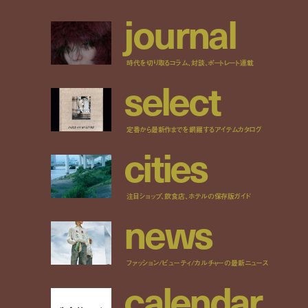
j
o
u
r
n
a
l
時代を切り取るコラム、対談、ポートレート連載
s
e
l
e
c
t
定番から最新作までを網羅するアイテムカタログ
c
i
t
i
e
s
注目ショップ、飲食店、ホテルの保存版ガイド
n
e
w
s
ファッション/ビューティ/カルチャーの最新ニュース
c
a
l
e
n
d
a
r