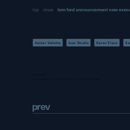
top
/
news
/
tom ford announcement new execut
Amber Valletta
Joan Smalls
Karen Elson
Ka
tom ford
announcement new executive leadership team
p
r
e
v