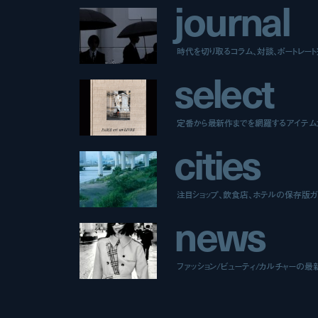
j
o
u
r
n
a
l
時代を切り取るコラム、対談、ポートレー
s
e
l
e
c
t
定番から最新作までを網羅するアイテム
c
i
t
i
e
s
注目ショップ、飲食店、ホテルの保存版ガ
n
e
w
s
ファッション/ビューティ/カルチャーの最