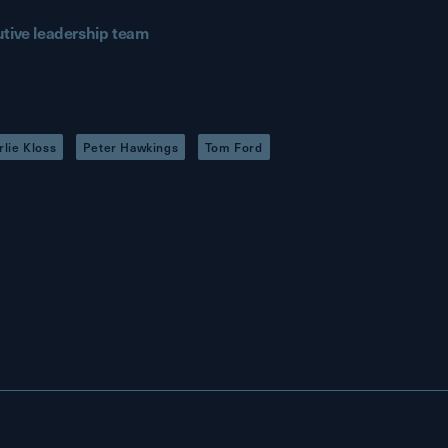
ive leadership team
rlie Kloss
Peter Hawkings
Tom Ford