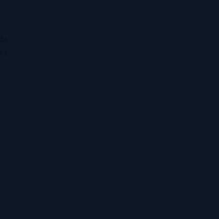
たト
がそ