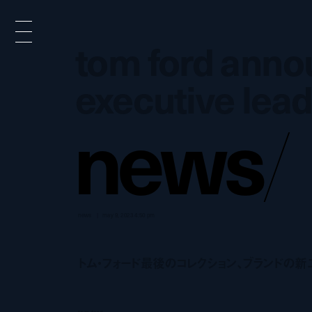
tom ford ann
tom ford ann
executive lea
executive lea
n
e
w
s
/
news
may 9, 2023 4:50 pm
トム・フォード最後のコレクション、ブランドの新