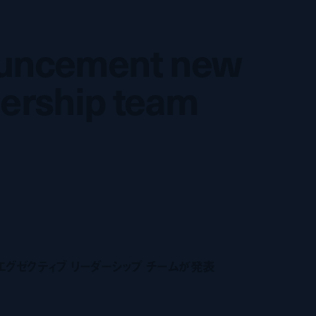
ouncement new
ouncement new
dership team
dership team
エグゼクティブ リーダーシップ チームが発表