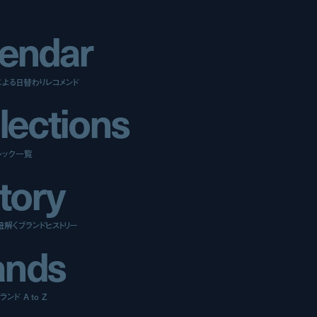
e
n
d
a
r
による日替わりレコメンド
l
e
c
t
i
o
n
s
ルック一覧
t
o
r
y
紐解くブランドヒストリー
a
n
d
s
ンド A to Z