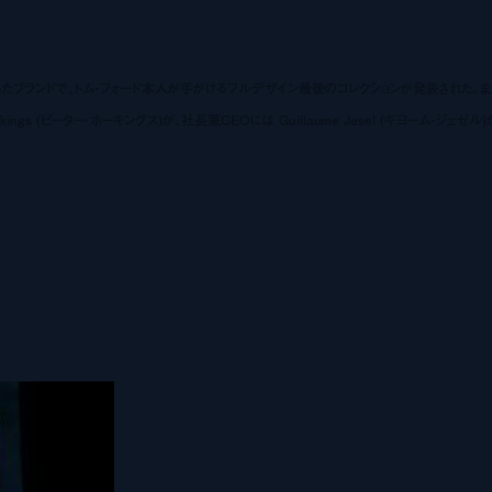
を冠したブランドで、トム・フォード本人が手がけるフルデザイン最後のコレクションが発表された。ま
ngs (ピーター・ホーキングス)が、社長兼CEOには Guillaume Jesel (ギヨーム・ジェゼル)