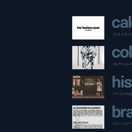
c
a
l
クリエイター
c
o
l
ー
コレクション
h
i
s
アイコンから
b
r
ファッションブラ