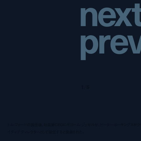
n
e
x
p
r
e
1
/
5
トム・フォードの退任後、社長兼CEOにギヨーム・ジェゼルが、ピーター・ホーキングスがク
イティブ ディレクターとして就任すると発表された。