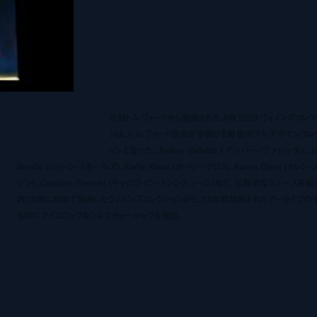
今回トム フォードから発表された AW 2023 ウィメンズコレク
ンは、トム・フォード自身が手掛ける最後のフルデザインコレ
ョンとなった。Amber Valletta (アンバー・ヴァレッタ)、J
Smalls (ジョーン・スモールズ)、Karlie Kloss (カーリー・クロス)、Karen Elson (カレン
ソン)、Caroline Trentini (キャロライン・トレンティーニ)など、伝説的なミューズを起
2010年に初めて発表したウィメンズコレクションから、13年間発表されたアーカイブの
も特にアイコニックなシネグチャールックを復刻。