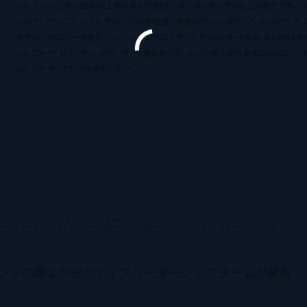
トム・フォードと共に25年以上共に歩んできたピーター・ホーキングスは、これまでブランド
ンズウェア シニア バイス プレジデントを担当。 今後はウィメンズウェア、メンズウェア、
セサリー カテゴリーを含むファッションのクリエイティブ ディレクターとなる。また2014年
トム フォード ビューティーのリーダーを務めたギヨーム・ジェゼルが社長兼CEOとして、
トム フォード ブランドを牽引していく。
ecutive leadership team
ンドの新エグゼクティブ リーダーシップ チームが発表