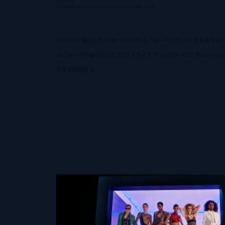
tom ford
announcement new executive leadership team
2005年に誕生したTOM FORD(トム フォード)ブランド。自身名
ム・フォードの後任としてクリエイティブ ディレクターには Peter Hawki
れぞれ就任する。