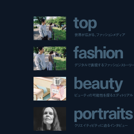
t
o
p
世界が広がる、ファッションメディア
f
a
s
h
i
o
n
デジタルで表現するファッションストーリ
b
e
a
u
t
y
ビューティの可能性を探るエディトリアル
p
o
r
t
r
a
i
t
s
クリエイティビティに迫るインタビュー