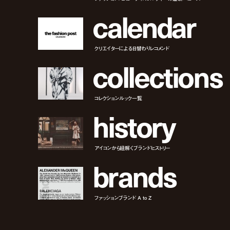
c
a
l
e
n
d
a
r
クリエイターによる日替わりレコメンド
c
o
l
l
e
c
t
i
o
n
s
コレクションルック一覧
h
i
s
t
o
r
y
アイコンから紐解くブランドヒストリー
b
r
a
n
d
s
ファッションブランド A to Z