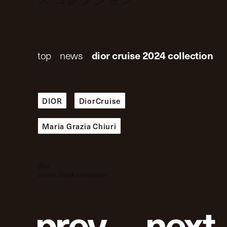
top
/
news
/
dior cruise 2024 collection
DIOR
DiorCruise
Maria Grazia Chiuri
dior
cruise 2024 collection
p
r
e
v
n
e
x
t