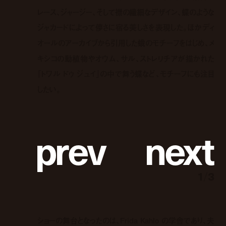
レース、ジャージー、そして襟の繊細なデザイン、蝶のような
ジャカードによって儚さに宿る美しさを表現した。ほかディ
オールのアーカイブから引用した蛾のモチーフをはじめ、メ
キシコの動植物やオウム、サル、ストレリチアが描かれた
「トワル ドゥ ジュイ」の中で舞う蝶など、モチーフにも注目
したい。
p
r
e
v
n
e
x
t
1
/
3
ショーの舞台となったのは、Frida Kahlo の学舎であり、夫