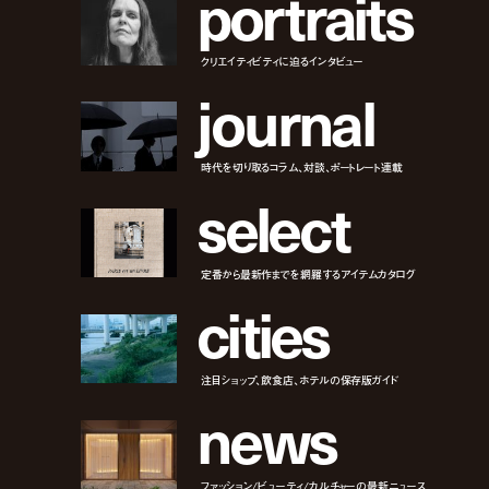
p
o
r
t
r
a
i
t
s
クリエイティビティに迫るインタビュー
j
o
u
r
n
a
l
時代を切り取るコラム、対談、ポートレート連載
s
e
l
e
c
t
定番から最新作までを網羅するアイテムカタログ
c
i
t
i
e
s
注目ショップ、飲食店、ホテルの保存版ガイド
n
e
w
s
ファッション/ビューティ/カルチャーの最新ニュース