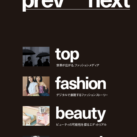
t
o
p
世界が広がる、ファッションメディア
f
a
s
h
i
o
n
デジタルで表現するファッションストーリー
b
e
a
u
t
y
ビューティの可能性を探るエディトリアル