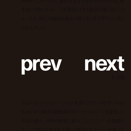
Kahlo にフォーカス。波乱万丈な人生を歩みながらも、服
を通して強いメッセージを表現してきた彼女の着こなしにフ
ォーカス。特に印象的な彼女の着こなしをデザインに落と
し込んでいる。
p
r
e
v
n
e
x
t
1
/
10
何よりもインスピレーションを受けたというのが、Frida
Kahlo が19歳から男性用のスリーピーススーツを着用した
写真の数々。性別の境界に挑み、フェミニニティを超越す
ることで知的な独立を主張した彼女にオマージュを捧げて