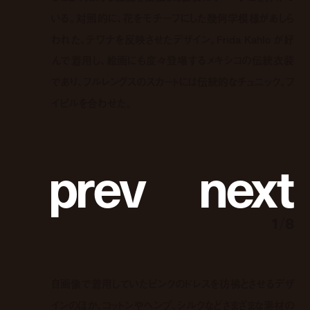
いる。対照的に、花をモチーフにした幾何学模様があしら
われた、テワナを反映させたデザイン。Frida Kahlo が好
んで着用し、絵画にも度々登場するメキシコの伝統衣装
であり、フルレングスのスカートには伝統的なチュニック、フ
イピルを合わせた。
p
r
e
v
n
e
x
t
1
/
8
自画像で着用していたピンクのドレスを彷彿とさせるデザ
インのほか、コットンやヘンプ、シルクなどさまざまな素材の