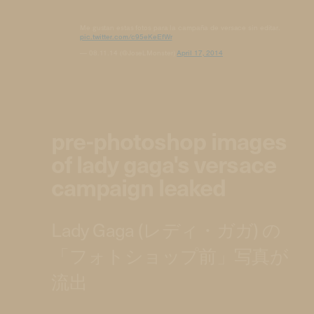
Me gustan estas fotos para la campaña de versace sin editar.
pic.twitter.com/c95eKeEfWr
— 08.11.14 (@JoseLMonster)
April 17, 2014
pre-photoshop images
of lady gaga's versace
campaign leaked
Lady Gaga (レディ・ガガ) の
「フォトショップ前」写真が
流出