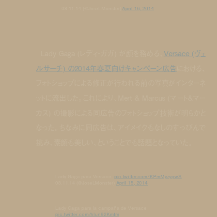
— 08.11.14 (@JoseLMonster)
April 16, 2014
Lady Gaga (レディ・ガガ) が顔を務める、
Versace (ヴェ
ルサーチ) の2014年春夏向けキャンペーン広告
における、
フォトショップによる修正が行われる前の写真がインターネ
ットに流出した。これにより、Mert & Marcus (マート&マー
カス) の撮影による同広告のフォトショップ技術が明らかと
なった。ちなみに同広告は、アイメイクもなしのすっぴんで
挑み、素顔も美しい、ということでも話題となっていた。
Lady Gaga para Versace.
pic.twitter.com/KPmMyzypwS
—
08.11.14 (@JoseLMonster)
April 15, 2014
Lady Gaga para la campaña de Versace
pic.twitter.com/hlun92Kmfm