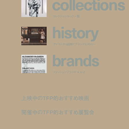
c
o
l
l
e
c
t
i
o
n
s
コレクションルック一覧
h
i
s
t
o
r
y
アイコンから紐解くブランドヒストリー
b
r
a
n
d
s
ファッションブランド A to Z
上映中のTFP的おすすめ映画
開催中のTFP的おすすめ展覧会