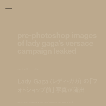
pre-photoshop images
of lady gaga's versace
campaign leaked
news
apr 18, 2014 12:02 am
Lady Gaga (レディ・ガガ) の「フ
ォトショップ前」写真が流出
pre-photoshop images of lady gaga's versace campaign leaked