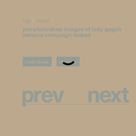
top
/
news
/
pre-photoshop images of lady gaga's
versace campaign leaked
Lady Gaga
Versace
p
r
e
v
n
e
x
t