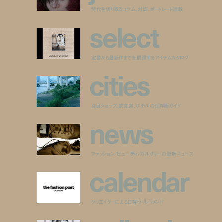
時代を切り取るコラム、対談、ポートレート連載
s
e
l
e
c
t
定番から最新作までを網羅するアイテムカタログ
c
i
t
i
e
s
注目ショップ、飲食店、ホテルの保存版ガイド
n
e
w
s
ファッション/ビューティ/カルチャーの最新ニュース
c
a
l
e
n
d
a
r
クリエイターによる日替わりレコメンド