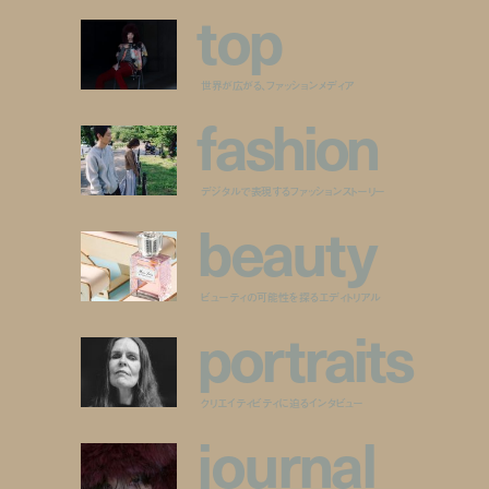
t
o
p
世界が広がる、ファッションメディア
f
a
s
h
i
o
n
デジタルで表現するファッションストーリー
b
e
a
u
t
y
ビューティの可能性を探るエディトリアル
p
o
r
t
r
a
i
t
s
クリエイティビティに迫るインタビュー
j
o
u
r
n
a
l