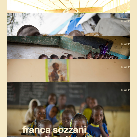
© WFP
© WFP
© WFP
© WFP
franca sozzani