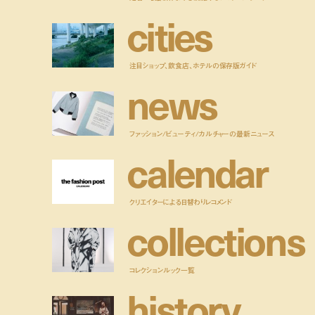
c
i
t
i
e
s
注目ショップ、飲食店、ホテルの保存版ガイド
n
e
w
s
ファッション/ビューティ/カルチャーの最新ニュース
c
a
l
e
n
d
a
r
クリエイターによる日替わりレコメンド
c
o
l
l
e
c
t
i
o
n
s
コレクションルック一覧
h
i
s
t
o
r
y