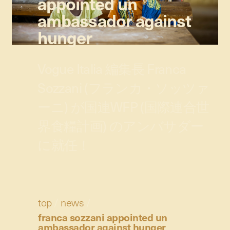
appointed un
ambassador against
hunger
Vogue Italia 編集長 Franca
Sozzani (フランカ・ソッツァ
ーニ) が国連WFP (国際連合世
界食糧計画) のアンバサダー
に就任！
top
/
news
/
franca sozzani appointed un
ambassador against hunger