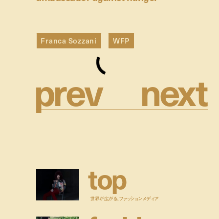
Franca Sozzani
WFP
p
r
e
v
n
e
x
t
t
o
p
世界が広がる、ファッションメディア