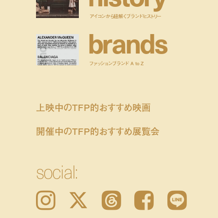
アイコンから紐解くブランドヒストリー
b
r
a
n
d
s
ファッションブランド A to Z
上映中のTFP的おすすめ映画
開催中のTFP的おすすめ展覧会
social:
Instagram
𝕏
Threads
Facebook
LINE