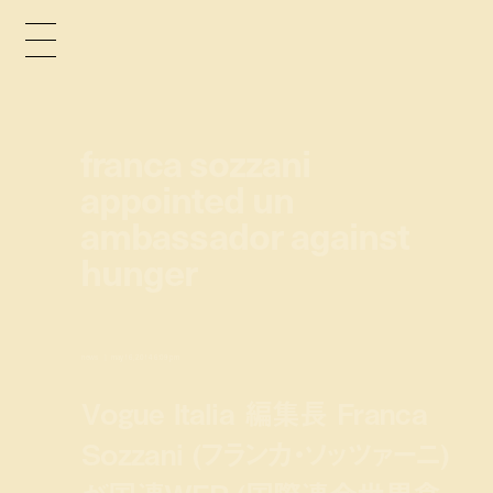
franca sozzani
appointed un
ambassador against
hunger
news
may 16, 2014 6:09 pm
Vogue Italia 編集長 Franca
Sozzani (フランカ・ソッツァーニ)