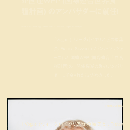
が国連WFP (国際連合世界食
糧計画) のアンバサダーに就任！
franca sozzani appointed un ambassador against hunger
『Vogue (ヴォーグ)』イタリア版の編集
長、Franca Sozzani (フランカ・ソッツァ
ーニ) が 国連WFP (国際連合世界食
糧計画)の 、飢餓撲滅の為のアンバサ
ダーに任命されたことがわかった。
Franca Sozzani
『Vogue (ヴォーグ)』イタリア版の編集長、Franca