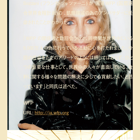
Sozzani (フランカ・ソッツァーニ) が 国連WFP (国際連
合世界食糧計画)の 、飢餓撲滅の為のアンバサダーに任
命されたことがわかった。
「WFP の関係者と数回会う中で、同機関が世界中にいる
9,000万人の為に行っている活動に心を打たれました。今
回の任命をただのアワードのようには感じてはおらず、ひと
つの重要な仕事として、世界中の人々が直面している、食
料に関する様々な問題の解決に少しでも貢献したい、と思
っています」と同氏は述べた。
WFP
URL:
http://ja.wfp.org
© WFP