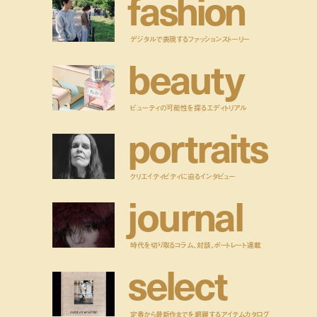
f
a
s
h
i
o
n
デジタルで表現するファッションストーリー
b
e
a
u
t
y
ビューティの可能性を探るエディトリアル
p
o
r
t
r
a
i
t
s
クリエイティビティに迫るインタビュー
j
o
u
r
n
a
l
時代を切り取るコラム、対談、ポートレート連載
s
e
l
e
c
t
定番から最新作までを網羅するアイテムカタログ