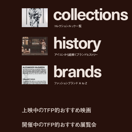
c
o
l
l
e
c
t
i
o
n
s
コレクションルック一覧
h
i
s
t
o
r
y
アイコンから紐解くブランドヒストリー
b
r
a
n
d
s
ファッションブランド A to Z
上映中のTFP的おすすめ映画
開催中のTFP的おすすめ展覧会