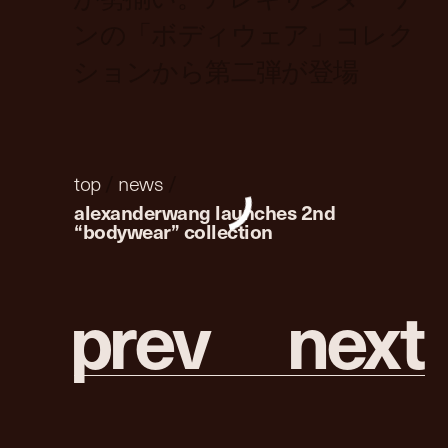
ンの「ボディウェア」コレク
ションから第二弾が登場
top
/
news
/
alexanderwang launches 2nd
“bodywear” collection
p
r
e
v
n
e
x
t