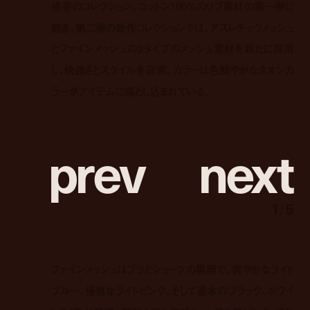
格帯のコレクション。コットン100%のリブ素材の第一弾に
続き、第二弾の新作コレクションでは、アスレチックメッシュ
とファインメッシュの2タイプのメッシュ素材を新たに採用
し、快適さとスタイルを追求。カラーは色鮮やかなネオンカ
ラーがアイテムに落とし込まれている。
p
r
e
v
n
e
x
t
1
/
5
ファインメッシュはブラとショーツの展開で、爽やかなライト
ブルー、優雅なライトピンク、そして基本のブラック、ホワイ