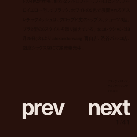
トの4色が登場。鮮烈なフルロブルー、フルロピンク、フル
ロイエローそしてブラック、ホワイトの5色で展開されるアス
レチックメッシュは、クロップド丈のトップス、ショーツ3型、
ブラ2型の6スタイルを取り揃えている。本コレクションは8
月29日(火)より alexanderwang ⻘山店、渋谷パルコ店、
銀座シックス店にて絶賛発売中。
アスレチックメッシュ
クロップドTシャツ
p
r
e
v
n
e
x
t
¥14,300
1
/
41