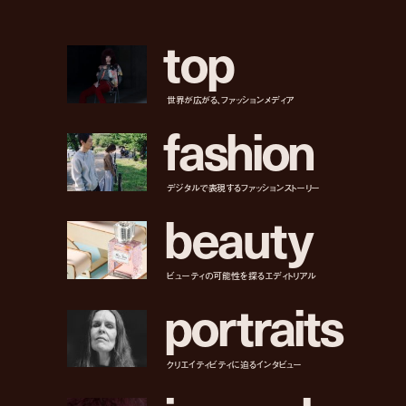
t
o
p
世界が広がる、ファッションメディア
f
a
s
h
i
o
n
デジタルで表現するファッションストーリー
b
e
a
u
t
y
ビューティの可能性を探るエディトリアル
p
o
r
t
r
a
i
t
s
クリエイティビティに迫るインタビュー