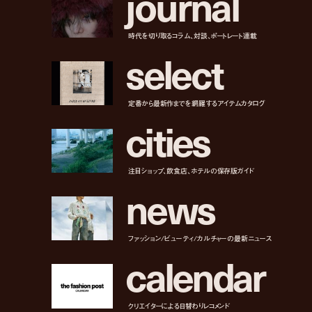
j
o
u
r
n
a
l
時代を切り取るコラム、対談、ポートレート連載
s
e
l
e
c
t
定番から最新作までを網羅するアイテムカタログ
c
i
t
i
e
s
注目ショップ、飲食店、ホテルの保存版ガイド
n
e
w
s
ファッション/ビューティ/カルチャーの最新ニュース
c
a
l
e
n
d
a
r
クリエイターによる日替わりレコメンド