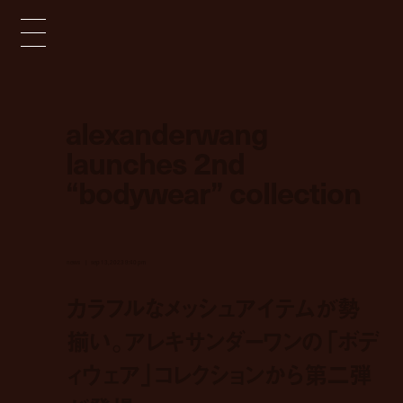
alexanderwang
launches 2nd
“bodywear” collection
news
sep 13, 2023 9:40 pm
カラフルなメッシュアイテムが勢
揃い。アレキサンダーワンの「ボデ
ィウェア」コレクションから第二弾