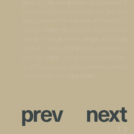
現することで、強く大きく輝きを放ち、まとうことができる”と
いうフォール2023コレクションのテーマ「Wear Your
Shine」にふさわしいミラーメタリックや、カラフルなパテント
シグネチャーの素材で新たにアップデートしたアイコンバッ
グの「タビー」をはじめ、ヘアカーフを使用したアニマル柄
の「ローグ」 、ランウェイで登場したプレイフルなモチーフ
のバッグなどが豊富にラインナップ。シアリングのアウター
ウェア、デニムジャケット、フロアレングスのドレスなどレデ
ィトゥウェアも今シーズンの最新作が揃う。
p
r
e
v
n
e
x
t
1
/
2