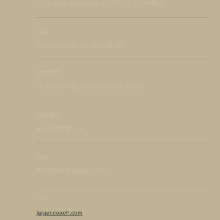
コーチ Wear Your Shine ポップアップ ストア@原宿
会期
2023年8月31日 (木)〜9月24日 (日)
営業時間
11:00-20:00 *都合により変更となる場合あり。
開催場所
MICO 神宮前 1-A
住所
東京都渋谷区神宮前 4-25-12
HP
japan.coach.com