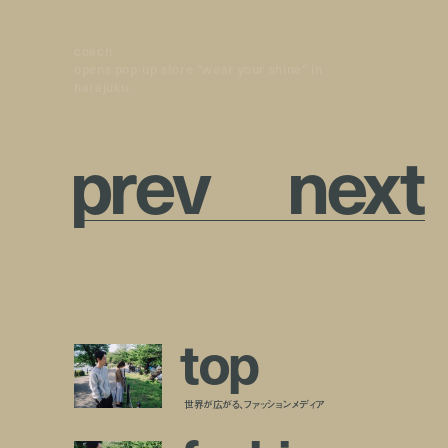
coach
opens pop-up store "wear your shine" in
harajuku.
p
r
e
v
n
e
x
t
t
o
p
世界が広がる、ファッションメディア