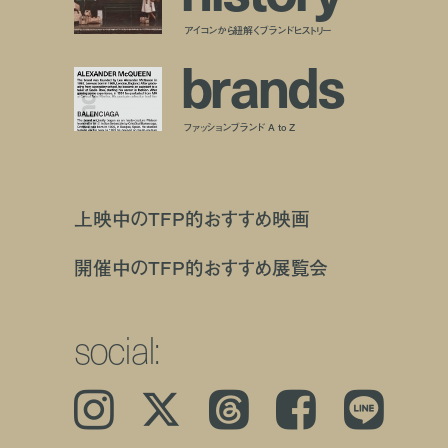
アイコンから紐解くブランドヒストリー
b
r
a
n
d
s
ファッションブランド A to Z
上映中のTFP的おすすめ映画
開催中のTFP的おすすめ展覧会
social:
Instagram
𝕏
Threads
Facebook
LINE