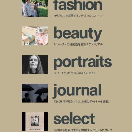
f
a
s
h
i
o
n
デジタルで表現するファッションストーリー
b
e
a
u
t
y
ビューティの可能性を探るエディトリアル
p
o
r
t
r
a
i
t
s
クリエイティビティに迫るインタビュー
j
o
u
r
n
a
l
時代を切り取るコラム、対談、ポートレート連載
s
e
l
e
c
t
定番から最新作までを網羅するアイテムカタログ