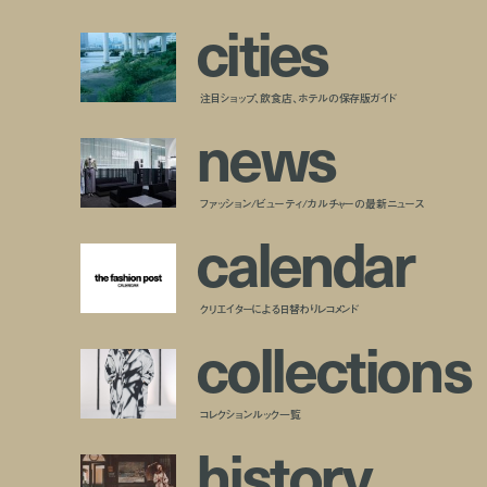
c
i
t
i
e
s
注目ショップ、飲食店、ホテルの保存版ガイド
n
e
w
s
ファッション/ビューティ/カルチャーの最新ニュース
c
a
l
e
n
d
a
r
クリエイターによる日替わりレコメンド
c
o
l
l
e
c
t
i
o
n
s
コレクションルック一覧
h
i
s
t
o
r
y