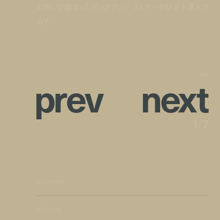
の想いが詰まったポップアップ ストアへぜひ足を運んで
みて。
p
r
e
v
n
e
x
t
Kōki,
1
/
7
ポップアップ情報
イベント名