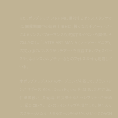
また、ポップアップ ストア内に併設するダンススタジオで
は、開催期間中の毎週土曜日に、様々な若手アーティスト
によるダンスパフォーマンスも披露するイベントも開催。そ
のほかにも、「LATTE ART MANIA (ラテアート
マニア
)」
の実力派のバリスタがラテアートを披露するカフェスペー
スや、ネオンスカルプチャーなどのフォトスポットも用意して
いる。
本ポップアップストアのオープニングを祝して、ブランドア
ンバサダーの Kōki,、Dean Fujioka をはじめ、北村匠海、
仲里依紗、生見愛瑠、鈴鹿央士などセレブリティが来場
し、最新コレクションのラインナップを堪能した。輝く人々
のステージとなり、大きなエールを送りたいという COACH