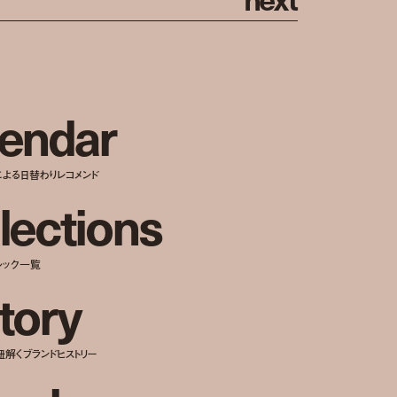
e
n
d
a
r
による日替わりレコメンド
l
e
c
t
i
o
n
s
ルック一覧
t
o
r
y
紐解くブランドヒストリー