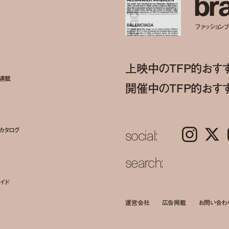
b
r
ファッションブラ
上映中のTFP的おす
ト連載
開催中のTFP的おす
social:
カタログ
Instagram
𝕏
search:
イド
運営会社
広告掲載
お問い合わ