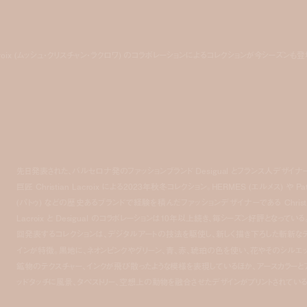
n Lacroix (ムッシュ・クリスチャン・ラクロワ) のコラボレーションによるコレクションが今シーズンも登
先日発表された、バルセロナ発のファッションブランド Desigual とフランス人デザイナ
巨匠 Christian Lacroix による2023年秋冬コレクション。HERMES (エルメス) や Pa
(パトゥ) などの歴史あるブランドで経験を積んだファッションデザイナーである Christi
Lacroix と Desigual のコラボレーションは10年以上続き、毎シーズン好評となっている
回発表するコレクションは、デジタルアートの技法を駆使し、新しく描き下ろした
斬新な
インが特徴。黒地に、ネオンピンクやグリーン、青、赤、琥珀の色を使い、花やそのシルエッ
鉱物のテクスチャー、インクが飛び散ったような模様を表現しているほか、アースカラーと
ッドタッチに風景、タペストリー、空想上の動物を融合させたデザインがプリントされている