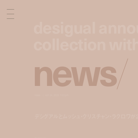
desigual anno
desigual anno
collection with
collection with
n
e
w
s
/
news
oct 24, 2023 1:03 pm
デシグアルとムッシュ・クリスチャン・ラクロワが