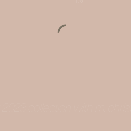
1
/
8
2023 collection with m. chris