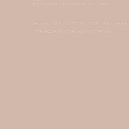
desigual
announces fall/winter 2023 collection with m. christian lacroix
Desigual (デシグアル) と フランス人デザイナー M. Christia
世界各国の店舗とデシグアル公式サイトにて発売される。