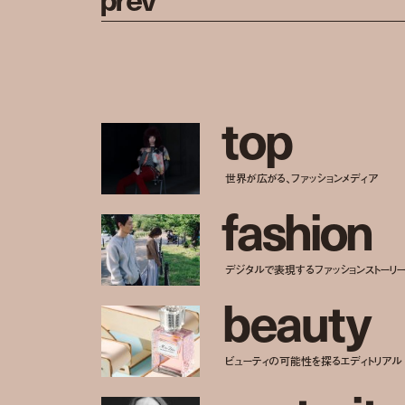
t
o
p
世界が広がる、ファッションメディア
f
a
s
h
i
o
n
デジタルで表現するファッションストーリ
b
e
a
u
t
y
ビューティの可能性を探るエディトリアル