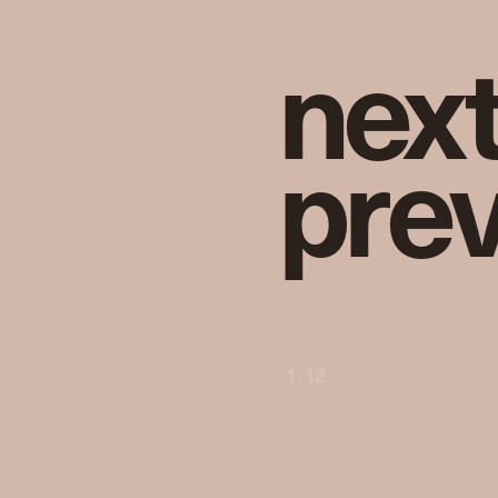
n
e
x
p
r
e
1
/
12