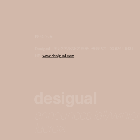
問い合わせ先
Desigual - デシグアルストア 銀座中央通り店／03-6264-5431
HP:
www.desigual.com
desigual
announces fall/winter 
lacroix