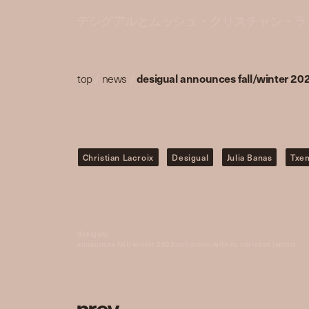
デシグアルとムッシュ・クリスチャン・ラク
top
/
news
/
desigual announces fall/winter 2023
Christian Lacroix
Desigual
Julia Banas
Txe
desigual
announces fall/winter 2023 collection with m. christian lacroix
p
r
e
v