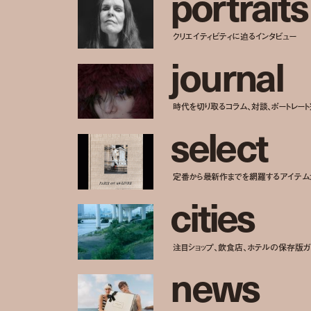
p
o
r
t
r
a
i
t
s
クリエイティビティに迫るインタビュー
j
o
u
r
n
a
l
時代を切り取るコラム、対談、ポートレー
s
e
l
e
c
t
定番から最新作までを網羅するアイテム
c
i
t
i
e
s
注目ショップ、飲食店、ホテルの保存版ガ
n
e
w
s