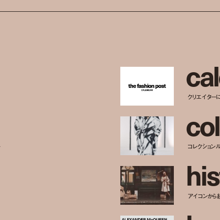
c
a
l
クリエイター
c
o
l
ー
コレクション
h
i
s
アイコンから