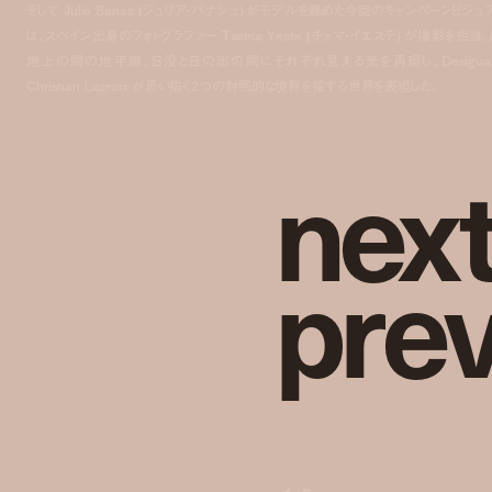
そして Julia Banas (ジュリア・バナシュ) がモデルを務めた今回のキャンペーンビジュ
は、スペイン出身のフォトグラファー Txema Yeste (チェマ・イエステ) が撮影を担当。
地上の間の地平線、日没と日の出の間にそれぞれ見える光を再現し、Desigual
Christian Lacroix が思い描く2つの対照的な境界を接する世界を表現した。
n
e
x
p
r
e