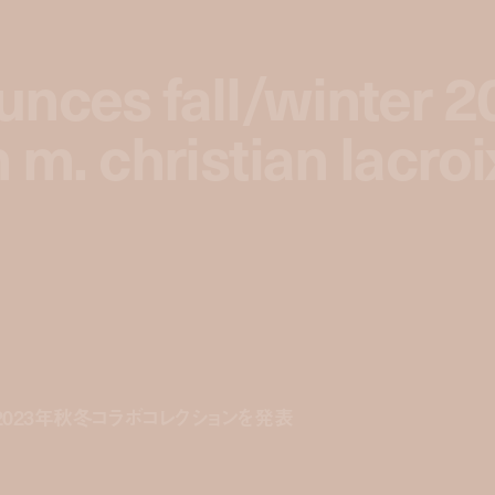
unces fall/winter 
unces fall/winter 
 m. christian lacroi
 m. christian lacroi
2023年秋冬コラボコレクションを発表