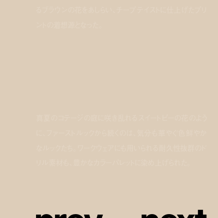
るブラウンの花をあしらい、チープテイストに仕上げたプリ
ントの着想源となった。
真夏のコテージの庭に咲き乱れるスイートピーの花のよう
に、ファーストルックから続くのは、気分も華やぐ色鮮やか
なルックたち。ワークウェアにも用いられる耐久性抜群のド
リル素材も、豊かなカラーパレットに染め上げられた。
p
r
e
v
n
e
x
t