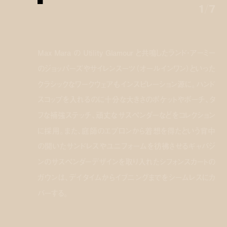
1
/
7
Max Mara の Utility Glamour と共鳴したランド・アーミー
のジョッパーズやサイレンスーツ（オールインワン）といった
クラシックなワークウェアもインスピレーション源に。ハンド
スコップを入れるのに十分な大きさのポケットやポーチ、タ
フな補強ステッチ、頑丈なサスペンダーなどをコレクション
に採用。また、庭師のエプロンから着想を得たという背中
の開いたサンドレスやユニフォームを彷彿させるギャバジ
ンのサスペンダーデザインを取り入れたシフォンスカートの
ガウンは、デイタイムからイブニングまでをシームレスにカ
バーする。