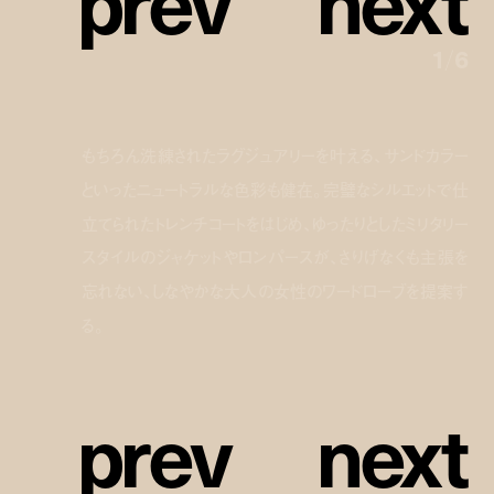
1
/
6
もちろん洗練されたラグジュアリーを叶える、サンドカラー
といったニュートラルな色彩も健在。完璧なシルエットで仕
立てられたトレンチコートをはじめ、ゆったりとしたミリタリー
スタイルのジャケットやロンパースが、さりげなくも主張を
忘れない、しなやかな大人の女性のワードローブを提案す
る。
p
r
e
v
n
e
x
t