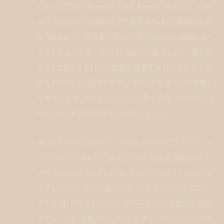
となったのは、「Women’s Land Army」と呼ばれる、1940
年代の戦時中に田園地帯から都市まで、社会階級に関係
なく肩を並べて農作業に携わり、国家の成長に貢献したイ
ギリス人女性たち。「剣を打ち直して鋤(すき)とし、槍を打
ち直して鎌とする」という聖書の言葉を実行するように、信
念を持ちながら、部隊を育成し、初めて”学ぶ”ことを体験し
た彼女たちは、クリエイティブな仕事も追及。『The Land
Girl』という文芸誌も刊行されるほどだった。
本コレクションのムードボードには、1944年にランド・アーミ
ーのストーリーをすべて詩で語る本の執筆を依頼された
Vita Sackville-West (ヴィタ・サックヴィル=ウェスト) のダ
ークなエッジが効いた皮肉っぽいエキセントリシティのタッ
チを引用。イギリスのシシングハーストにある彼女の庭園
のイメージは、洗練されたブラック・オン・ベージュに咲き誇