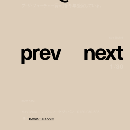
ブ・ザ・フューチャー賞®』を今年受賞している。
p
r
e
v
n
e
x
t
Yara Shahidi
1
/
30
問い合わせ先
Max Mara - マックスマーラ ジャパン／0120-030-535
HP:
jp.maxmara.com