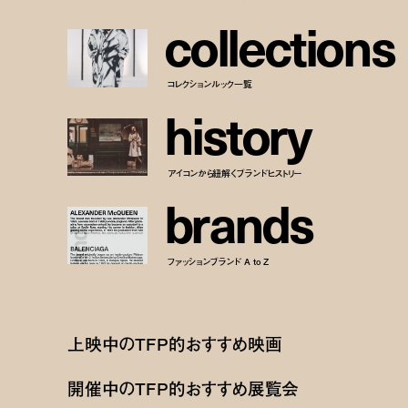
c
o
l
l
e
c
t
i
o
n
s
コレクションルック一覧
h
i
s
t
o
r
y
アイコンから紐解くブランドヒストリー
b
r
a
n
d
s
ファッションブランド A to Z
上映中のTFP的おすすめ映画
開催中のTFP的おすすめ展覧会