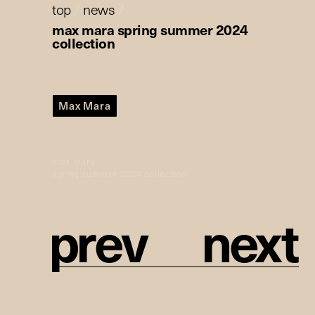
top
/
news
/
max mara spring summer 2024
collection
Max Mara
max mara
spring summer 2024 collection
p
r
e
v
n
e
x
t