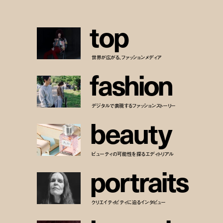
t
o
p
世界が広がる、ファッションメディア
f
a
s
h
i
o
n
デジタルで表現するファッションストーリー
b
e
a
u
t
y
ビューティの可能性を探るエディトリアル
p
o
r
t
r
a
i
t
s
クリエイティビティに迫るインタビュー