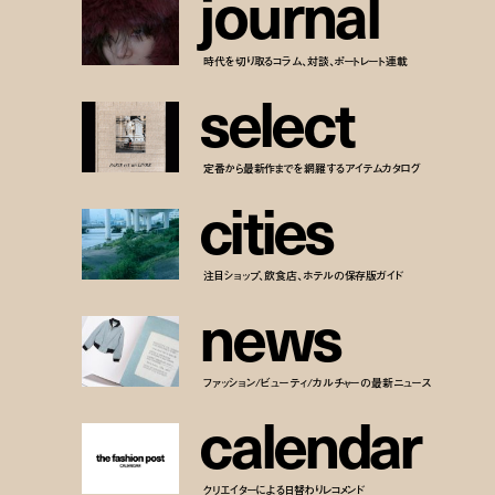
j
o
u
r
n
a
l
時代を切り取るコラム、対談、ポートレート連載
s
e
l
e
c
t
定番から最新作までを網羅するアイテムカタログ
c
i
t
i
e
s
注目ショップ、飲食店、ホテルの保存版ガイド
n
e
w
s
ファッション/ビューティ/カルチャーの最新ニュース
c
a
l
e
n
d
a
r
クリエイターによる日替わりレコメンド