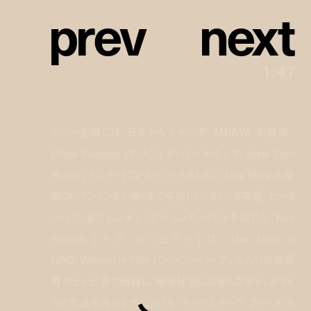
p
r
e
v
n
e
x
t
1
/
47
ショー会場には、日本からマギーや AMIAYA が登場。
Olivia Palermo (オリヴィア・パレルモ) や Anna Delo
Russo (アンナ・デロ・ルッソ) らとともに Max Mara の最
新コレクションを心ゆくまで堪能した。また、実写版『ピータ
ー・パン＆ウェンディ』でティンカーベルを演じた Yara
Shahidi (ヤラ・シャヒディ) は、Max Mara と
NPO「Women in Film (ウィメン・イン・フィルム)」が映画
界やテレビ界で活躍し、地域社会に貢献しながら、スタイ
ルと気品を持つ女性におくる『マックスマーラ フェイス・オ