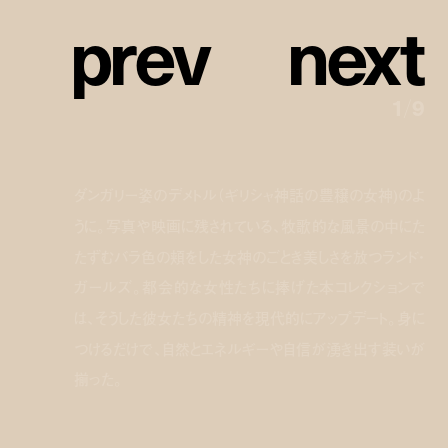
p
r
e
v
n
e
x
t
1
/
9
ダンガリー姿のデメトル（ギリシャ神話の豊穣の女神)のよ
うに。写真や映画に残されている、牧歌的な風景の中にた
たずむバラ色の頬をした女神のごとき美しさを放つランド・
ガールズ。都会的な女性たちに捧げた本コレクションで
は、そうした彼女たちの精神を現代的にアップデート。身に
つけるだけで、自然とエネルギーや自信が湧き出す装いが
揃った。