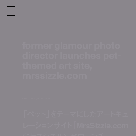
former glamour photo
director launches pet-
themed art site,
mrssizzle.com
news
jun 27, 2014 12:51 pm
「ペット」をテーマにしたアートキュ
レーションサイト『MrsSizzle.com