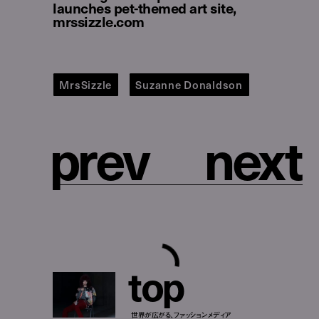
launches pet-themed art site,
mrssizzle.com
MrsSizzle
Suzanne Donaldson
p
r
e
v
n
e
x
t
t
o
p
世界が広がる、ファッションメディア