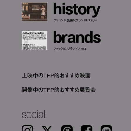
h
i
s
t
o
r
y
アイコンから紐解くブランドヒストリー
b
r
a
n
d
s
ファッションブランド A to Z
上映中のTFP的おすすめ映画
開催中のTFP的おすすめ展覧会
social:
Instagram
𝕏
Threads
Facebook
LINE