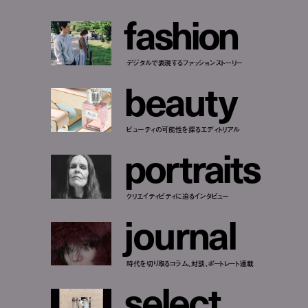
f
a
s
h
i
o
n
デジタルで表現するファッションストーリー
b
e
a
u
t
y
ビューティの可能性を探るエディトリアル
p
o
r
t
r
a
i
t
s
クリエイティビティに迫るインタビュー
j
o
u
r
n
a
l
時代を切り取るコラム、対談、ポートレート連載
s
e
l
e
c
t