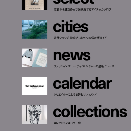
定番から最新作までを網羅するアイテムカタログ
c
i
t
i
e
s
注目ショップ、飲食店、ホテルの保存版ガイド
n
e
w
s
ファッション/ビューティ/カルチャーの最新ニュース
c
a
l
e
n
d
a
r
クリエイターによる日替わりレコメンド
c
o
l
l
e
c
t
i
o
n
s
コレクションルック一覧