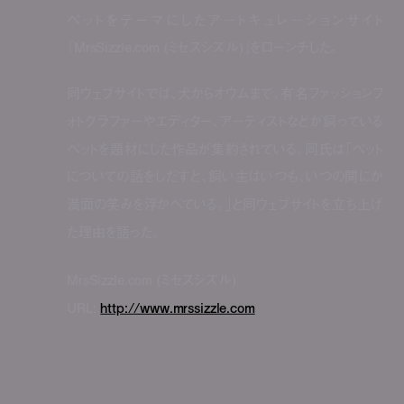
ペットをテーマにしたアートキュレーションサイト
『MrsSizzle.com (ミセスシズル)』をローンチした。
同ウェブサイトでは、犬からオウムまで、有名ファッションフ
ォトグラファーやエディター、アーティストなどが飼っている
ペットを題材にした作品が集約されている。同氏は「ペット
についての話をしだすと、飼い主はいつも、いつの間にか
満面の笑みを浮かべている。」と同ウェブサイトを立ち上げ
た理由を語った。
MrsSizzle.com (ミセスシズル)
URL:
http://www.mrssizzle.com