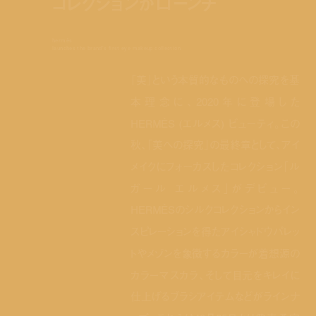
コレクションがローンチ
hermès
launches the brand's first eye makeup collection
「美」という本質的なものへの探究を基
本理念に、2020年に登場した
HERMÈS (エルメス) ビューティ。この
秋、「美への探究」の最終章として、アイ
メイクにフォーカスしたコレクション「ル
ガール エルメス」がデビュー。
HERMÈSのシルクコレクションからイン
スピレーションを得たアイシャドウパレッ
トやメゾンを象徴するカラーが着想源の
カラーマスカラ、そして目元をキレイに
仕上げるブラシアイテムなどがラインナ