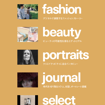
f
a
s
h
i
o
n
デジタルで表現するファッションストーリー
b
e
a
u
t
y
ビューティの可能性を探るエディトリアル
p
o
r
t
r
a
i
t
s
クリエイティビティに迫るインタビュー
j
o
u
r
n
a
l
時代を切り取るコラム、対談、ポートレート連載
s
e
l
e
c
t