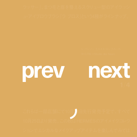
ラッサー」、まつ毛と眉を整えるスクリュー型のアイラッシ
ュ・アイブロウブラシ「ラ ブロス」という4種がラインナップ。
レ パンソー エルメス ロンブルール
p
r
e
v
n
e
x
t
¥13,750 ©Studio des fleurs
1
/
4
これらは一部店舗にて10月18日先行発売予定で、すべて
10月25日より発売。この秋はHERMÈSのアイメイクコレク
ションでエシカルなメイクアップアイテムを楽しんでみては