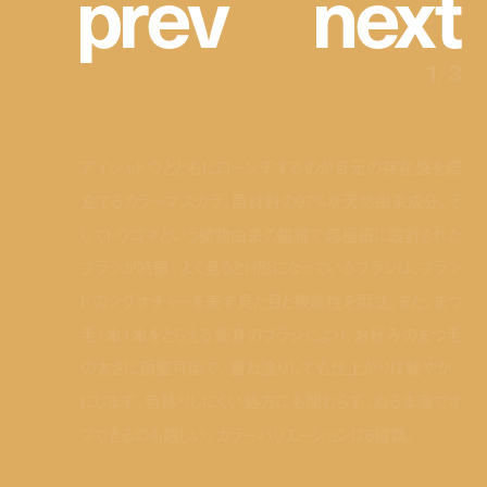
p
r
e
v
n
e
x
t
1
/
3
アイシャドウとともにローンチするのが目元の存在感を際
立てるカラーマスカラ。原材料の97%が天然由来成分、そ
してトウゴマという植物由来の繊維で超極細に設計された
ブラシが特徴。よく見るとH形になっているブラシは、ブラン
ドのシグナチャーを表す見た目と機能性を両立。また、まつ
毛1本1本をとらえる細身のブラシにより、お好みのまつ毛
の太さに調整可能で、重ね塗りしても仕上がりは軽やか。
にじまず、色移りしにくい処方にも関わらず、ぬるま湯でオ
フできるのも嬉しい。カラーバリエーションは6種類。