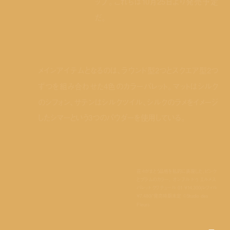
ップ。これらは10月25日より発売予定
だ。
メインアイテムとなるのは、ラウンド型2つとスクエア型2つ
ずつを組み合わせた4色のカラーパレット。マットはシルク
のシフォン、サテンはシルクツイル、シルクのラメをイメージ
したシマーという3つのパウダーを使用している。
花々がまとう品格を私的に表現した、ピンク
とプラムのカラー。 オンブル ドゥ エルメス
パレット クワテュール 01 ¥14,300(レフィル
¥7,480)*発売時期未定 ©Studio des
Fleurs