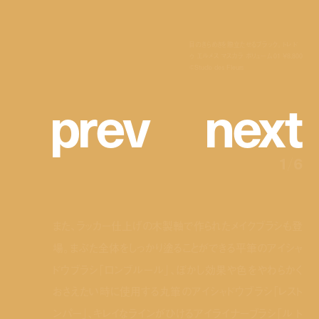
目のきらめきを際立たせるブラック。 トレ ド
ゥ エルメス マスカラ ボリューム 01 ¥8,800
©Studio des Fleurs
p
r
e
v
n
e
x
t
1
/
6
また、ラッカー仕上げの木製軸で作られたメイクブラシも登
場。まぶた全体をしっかり塗ることができる平筆のアイシャ
ドウブラシ「ロンブルール」、ぼかし効果や色をやわらかく
おさえたい時に使用する丸筆のアイシャドウブラシ「レスト
ンパー」、キレイなラインがひけるアイライナーブラシ「ル ト