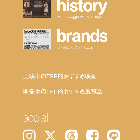
h
i
s
t
o
r
y
アイコンから紐解くブランドヒストリー
b
r
a
n
d
s
ファッションブランド A to Z
上映中のTFP的おすすめ映画
開催中のTFP的おすすめ展覧会
social:
Instagram
𝕏
Threads
Facebook
LINE