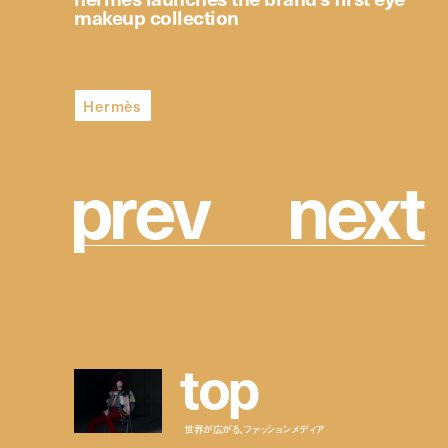
makeup collection
Hermès
p
r
e
v
n
e
x
t
t
o
p
世界が広がる、ファッションメディア