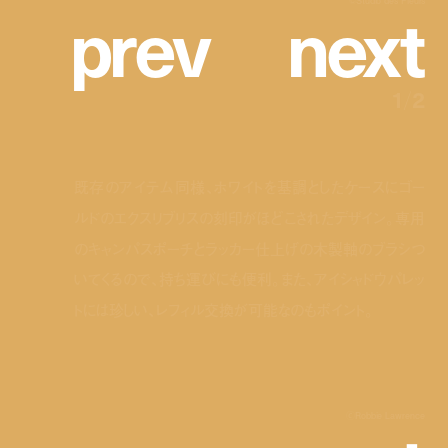
p
r
e
v
n
e
x
t
©Studio des Fleurs
1
/
2
既存のアイテム同様、ホワイトを基調としたケースにゴー
ルドのエクスリブリスの刻印がほどこされたデザイン。専用
のキャンパスポーチとラッカー仕上げの木製軸のブラシつ
いてくるので、持ち運びにも便利。また、アイシャドウパレッ
トには珍しい、レフィル交換が可能なのもポイント。
🄫Robbie Lawrence