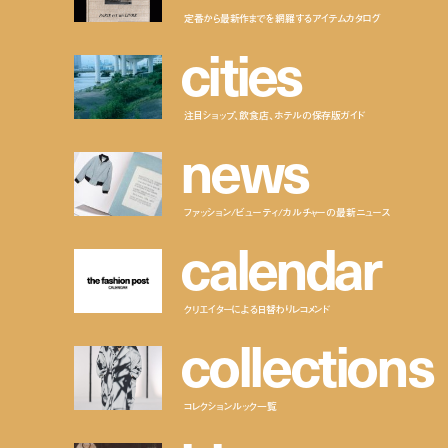
定番から最新作までを網羅するアイテムカタログ
c
i
t
i
e
s
注目ショップ、飲食店、ホテルの保存版ガイド
n
e
w
s
ファッション/ビューティ/カルチャーの最新ニュース
c
a
l
e
n
d
a
r
クリエイターによる日替わりレコメンド
c
o
l
l
e
c
t
i
o
n
s
コレクションルック一覧