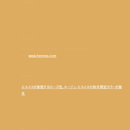
いかが？
問い合わせ先
Hermès - エルメスジャポン／03-3569-3300
HP:
www.hermes.com
関連記事
エルメスが表現するローズ色、ルージュ・エルメスの秋冬限定カラーが誕
生