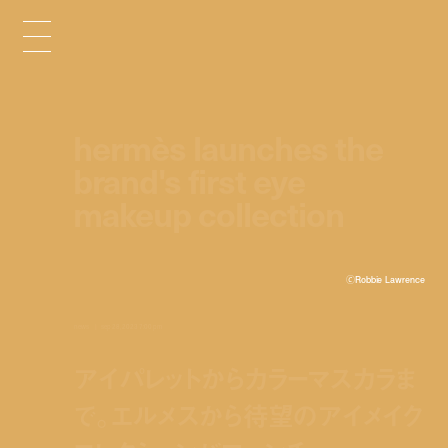
hermès launches the
brand's first eye
makeup collection
🄫Robbie Lawrence
news
sep 28, 2023 7:00 pm
アイパレットからカラーマスカラま
で。エルメスから待望のアイメイク