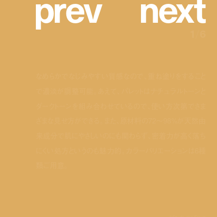
p
r
e
v
n
e
x
t
1
/
6
なめらかでなじみやすい質感なので、重ね塗りをすること
で濃淡が調整可能。あえて、パレットはナチュラルトーンと
ダークトーンを組み合わせているので、使い方次第でさま
ざまな見せ方ができる。また、原材料の72〜98%が天然由
来成分で肌にやさしいのにも関わらず、密着力が高く落ち
にくい処方というのも魅力的。カラーバリエーションは6種
類ご用意。