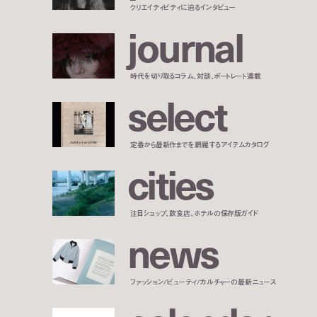
クリエイティビティに迫るインタビュー
j
o
u
r
n
a
l
時代を切り取るコラム、対談、ポートレート連載
s
e
l
e
c
t
定番から最新作までを網羅するアイテムカタログ
c
i
t
i
e
s
注目ショップ、飲食店、ホテルの保存版ガイド
n
e
w
s
ファッション/ビューティ/カルチャーの最新ニュース