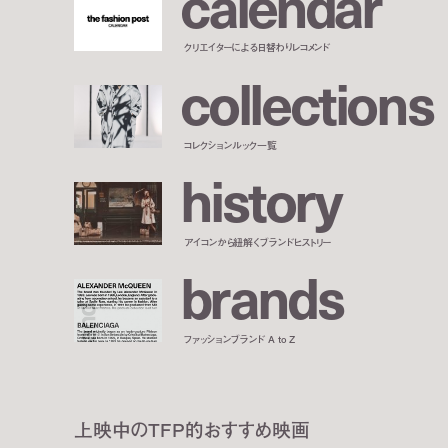
c
a
l
e
n
d
a
r
クリエイターによる日替わりレコメンド
c
o
l
l
e
c
t
i
o
n
s
コレクションルック一覧
h
i
s
t
o
r
y
アイコンから紐解くブランドヒストリー
b
r
a
n
d
s
ファッションブランド A to Z
上映中のTFP的おすすめ映画