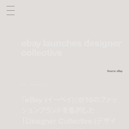
ebay launches designer
collective
Source: eBay
news
jun 30, 2014 9:31 pm
『eBay (イーベイ)』が16のファッ
ションブランドを集約した
「Designer Collective (デザイ