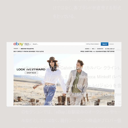
けではなく、各ブランドが直売する形式
をとっている。
Source: eBay
『eBay (イーベイ)』は、Calvin Klein (カルバン クライン)、
Nicole Miller (ニコール ミラー)、Rebecca Minkoff (レベ
ッカ ミンコフ)、True Religion (トゥルー レリジョン) を含
む、米国のファッションブランド16社を集約した「Designer
Collective (デザイナー・コレクティブ)」をローンチした。こ
のセクションでは、『eBay』お馴染みのオークションやセー
ルなどとしてではなく、現行シーズンの商品がプロパー価