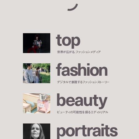
t
o
p
世界が広がる、ファッションメディア
f
a
s
h
i
o
n
デジタルで表現するファッションストーリー
b
e
a
u
t
y
ビューティの可能性を探るエディトリアル
p
o
r
t
r
a
i
t
s