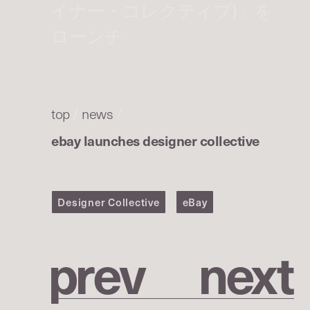
イナー・コレクティブ)」を
ローンチ
top
/
news
/
ebay launches designer collective
Designer Collective
eBay
p
r
e
v
n
e
x
t