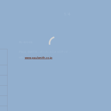
1
/
4
問い合わせ先
PAUL SMITH - ポール・スミス リミテッド／
HP:
www.paulsmith.co.jp