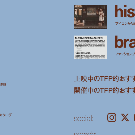
h
i
s
アイコンから
b
r
ファッションブラ
上映中のTFP的おす
ト連載
開催中のTFP的おす
social:
カタログ
Instagram
𝕏
search: