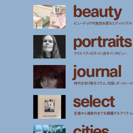
b
e
a
u
t
y
ビューティの可能性を探るエディトリアル
p
o
r
t
r
a
i
t
s
クリエイティビティに迫るインタビュー
j
o
u
r
n
a
l
時代を切り取るコラム、対談、ポートレー
s
e
l
e
c
t
定番から最新作までを網羅するアイテム
c
i
t
i
e
s