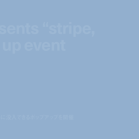
sents “stripe,
sents “stripe,
 up event
 up event
世界に没入できるポップアップを開催