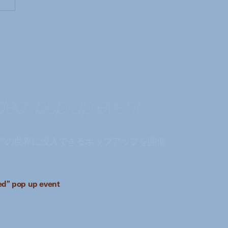
olded” pop up event
プ”の世界に没入できるポップアップを開催
ded” pop up event