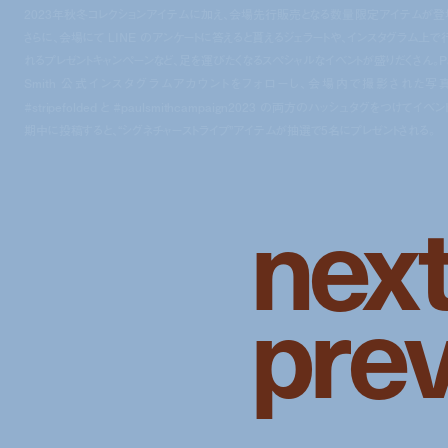
2023年秋冬コレクションアイテムに加え、会場先行販売となる数量限定アイテムが登
さらに、会場にて LINE のアンケートに答えると貰えるジェラートや、インスタグラム上で
れるプレゼントキャンペーンなど、足を運びたくなるスペシャルなイベントが盛りだくさん。Pa
Smith 公式インスタグラムアカウントをフォローし、会場内で撮影された写
#stripefolded と #paulsmithcampaign2023 の両方のハッシュタグをつけてイベ
期中に投稿すると、“シグネチャーストライプ”アイテムが抽選で5名にプレゼントされる。
n
e
x
p
r
e