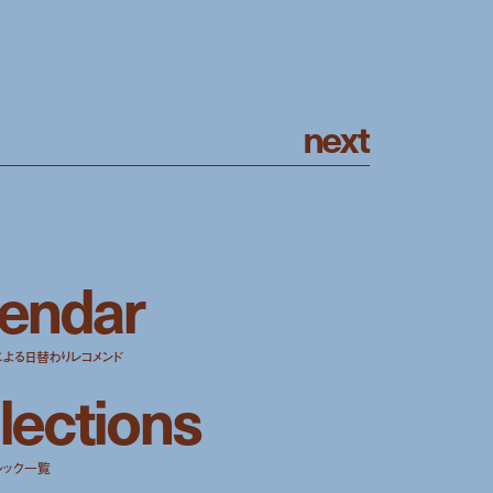
n
e
x
t
e
n
d
a
r
による日替わりレコメンド
l
e
c
t
i
o
n
s
ルック一覧