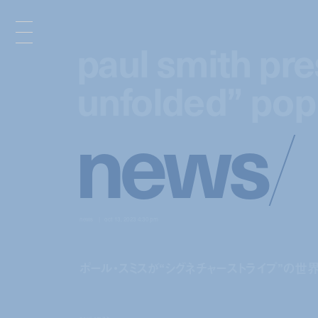
paul smith pre
paul smith pre
unfolded” pop
unfolded” pop
n
e
w
s
/
news
oct 13, 2023 4:30 pm
ポール・スミスが“シグネチャーストライプ”の