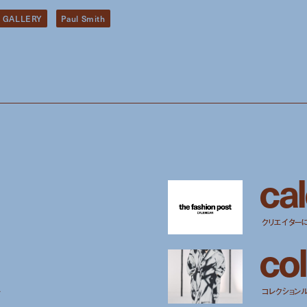
 GALLERY
Paul Smith
c
a
l
クリエイター
c
o
l
ー
コレクション