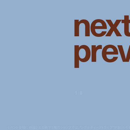
n
e
x
p
r
e
1
/
8
イベント会場に併設される地下1階のショップでは、“シグネチャーストライプ”があしらわ