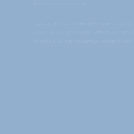
paul smith
presents “stripe, unfolded” pop up event
Paul Smith (ポール・スミス) が東京・原宿の BANK GALLE
ベント「ポール・スミス ストライプを紐解くーSTRIPE,UNFOL
まざまな企画を用意。期間は10月5日(木)から15日(日)までで、来場の予約