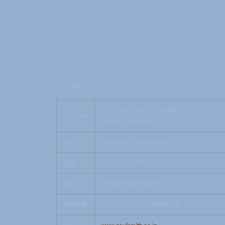
イベント情報
ポール・スミス ストライプを紐解くー
イベント名
STRIPE,UNFOLDED
会期
10月5日(木)〜10月15日(日)
会場
BANK GALLERY
住所
東京都渋谷区神宮前6-14-5
営業時間
11:00〜20:00 (19:30最終入場)
HP
www.paulsmith.co.jp