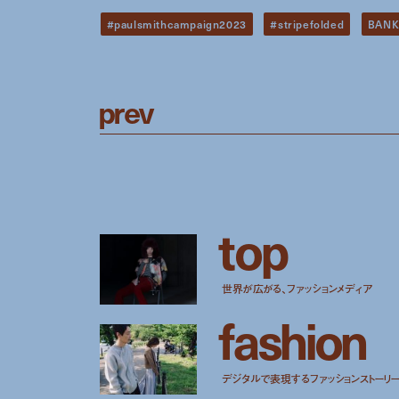
#paulsmithcampaign2023
#stripefolded
BANK
p
r
e
v
t
o
p
世界が広がる、ファッションメディア
f
a
s
h
i
o
n
デジタルで表現するファッションストーリ