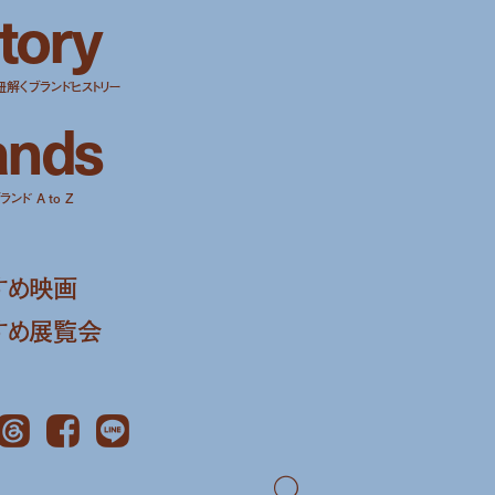
t
o
r
y
紐解くブランドヒストリー
a
n
d
s
ンド A to Z
すめ映画
すめ展覧会
Threads
Facebook
LINE