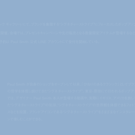
RY (バンク ギャラリー) にて、ブランドを象徴する“シグネチャーストライプ”にフォーカスしたポップアッ
DED」を開催。会場では、プレゼントキャンペーンや先行販売となる数量限定アイテムが登場するなど
は Paul Smith 公式 LINE アカウントにて受付を開始している。
Paul Smith が自身のショップをオープンして以来、「ひねりのあるクラシック」としてブラ
の哲学を体現し続けてきた“シグネチャーストライプ”。東京・原宿にて行われるポップア
では、デザイナー Paul Smith 本人が登場する動画や、実際にイギリス、アメリカを旅し
た“シグネチャーストライプ”の気球、“シグネチャーストライプ”の世界観を体感できるフォト
スなどを設置。ブランドアイコンである“シグネチャーストライプ”をさまざまなインスタレー
ンで楽しむことができる。