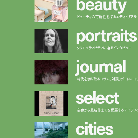
b
e
a
u
t
y
ビューティの可能性を探るエディトリアル
p
o
r
t
r
a
i
t
s
クリエイティビティに迫るインタビュー
j
o
u
r
n
a
l
時代を切り取るコラム、対談、ポートレー
s
e
l
e
c
t
定番から最新作までを網羅するアイテム
c
i
t
i
e
s