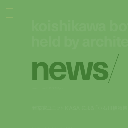
koishikawa bot
koishikawa bot
held by archit
held by archit
n
e
w
s
/
news
nov 2, 2023 7:30 pm
建築家ユニット KASA による「小石川植物祭