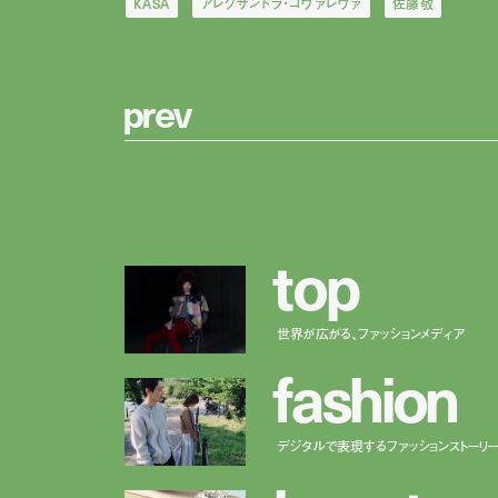
KASA
アレクサンドラ・コヴァレヴァ
佐藤敬
p
r
e
v
t
o
p
世界が広がる、ファッションメディア
f
a
s
h
i
o
n
デジタルで表現するファッションストーリ