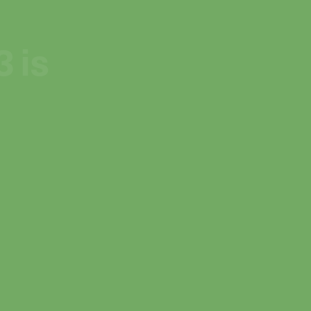
 is
 is