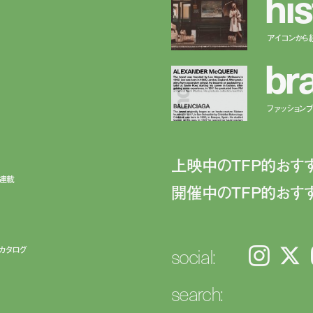
h
i
s
アイコンから
b
r
ファッションブラ
上映中のTFP的おす
ト連載
開催中のTFP的おす
social:
カタログ
Instagram
𝕏
search: