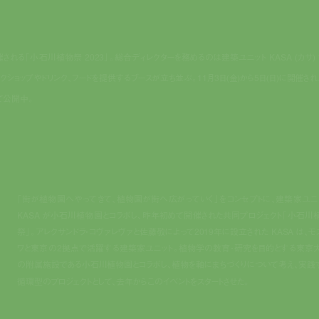
「小石川植物祭 2023」。総合ディレクターを務めるのは建築ユニット KASA (カサ) 
ショップやドリンク、フードを提供するブースが立ち並ぶ。11月3日(金)から5日(日)に開催され
にて公開中。
「街が植物園へやってきて、植物園が街へ広がっていく」をコンセプトに、建築家ユニ
KASA が小石川植物園とコラボし、昨年初めて開催された共同プロジェクト「小石川
祭」。アレクサンドラ・コヴァレヴァと佐藤敬によって2019年に設立された KASA は、モ
ワと東京の2拠点で活躍する建築家ユニット。植物学の教育・研究を目的とする東京
の附属施設である小石川植物園とコラボし、植物を軸にまちづくりについて考え、実践
循環型のプロジェクトとして、去年からこのイベントをスタートさせた。