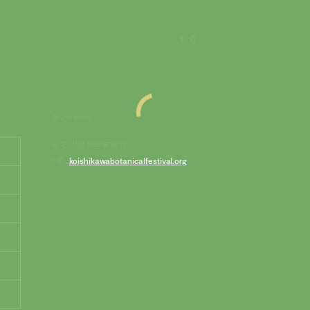
1
/
6
問い合わせ先
小石川植物祭事務局／
HP:
koishikawabotanicalfestival.org