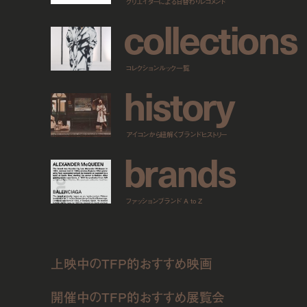
クリエイターによる日替わりレコメンド
c
o
l
l
e
c
t
i
o
n
s
コレクションルック一覧
h
i
s
t
o
r
y
アイコンから紐解くブランドヒストリー
b
r
a
n
d
s
ファッションブランド A to Z
上映中のTFP的おすすめ映画
開催中のTFP的おすすめ展覧会