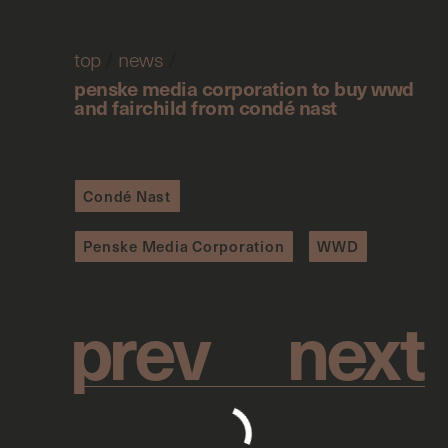
top
/
news
/
penske media corporation to buy wwd
and fairchild from condé nast
Condé Nast
Penske Media Corporation
WWD
p
r
e
v
n
e
x
t