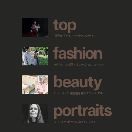
t
o
p
世界が広がる、ファッションメディア
f
a
s
h
i
o
n
デジタルで表現するファッションストーリー
b
e
a
u
t
y
ビューティの可能性を探るエディトリアル
p
o
r
t
r
a
i
t
s
クリエイティビティに迫るインタビュー