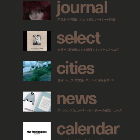
j
o
u
r
n
a
l
時代を切り取るコラム、対談、ポートレート連載
s
e
l
e
c
t
定番から最新作までを網羅するアイテムカタログ
c
i
t
i
e
s
注目ショップ、飲食店、ホテルの保存版ガイド
n
e
w
s
ファッション/ビューティ/カルチャーの最新ニュース
c
a
l
e
n
d
a
r