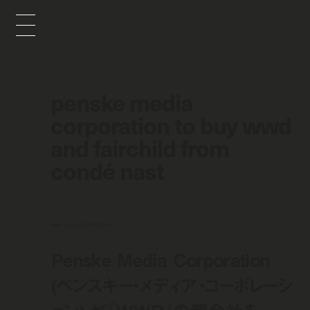
penske media
corporation to buy wwd
and fairchild from
condé nast
news
aug 21, 2014 7:38 pm
Penske Media Corporation
(ペンスキー・メディア・コーポレーシ