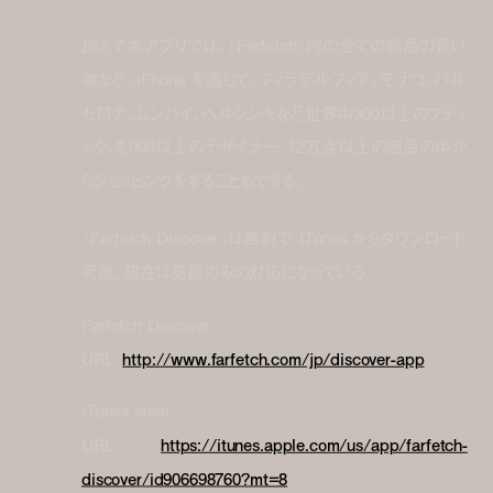
加えて本アプリでは、『Farfetch』内の全ての商品の買い
物など、iPhone を通じて、フィラデルフィア、モナコ、バル
セロナ、ムンバイ、ヘルシンキなど世界中300以上のブティ
ック、2,000以上のデザイナー、12万点以上の商品の中か
らショッピングをすることもできる。
『Farfetch Discover』は無料で iTunes からダウンロード
可能。現在は英語のみの対応になっている。
Farfetch Discover
URL:
http://www.farfetch.com/jp/discover-app
iTunes store
URL:
https://itunes.apple.com/us/app/farfetch-
discover/id906698760?mt=8