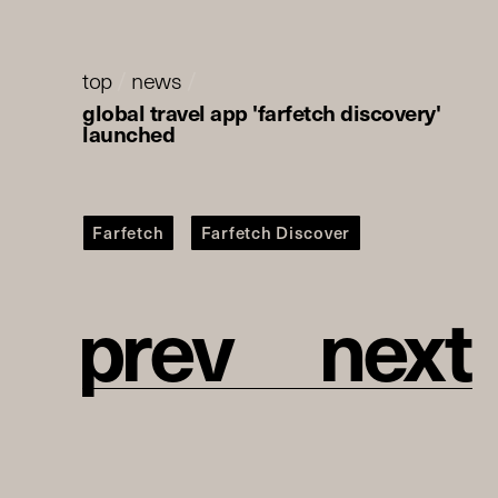
top
/
news
/
global travel app 'farfetch discovery'
launched
Farfetch
Farfetch Discover
p
r
e
v
n
e
x
t