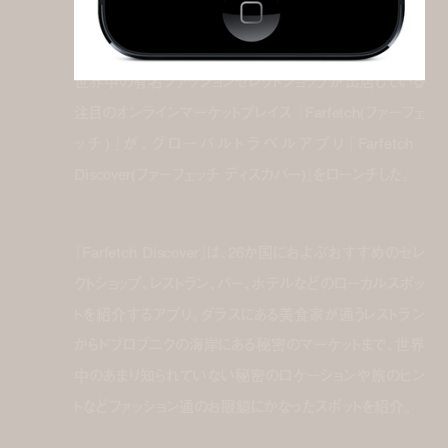
世界中の有名ファッションセレクトショップが出店している
注目のオンラインマーケットプレイス 『Farfetch(ファーフェ
ッチ)』が、グローバルトラベルアプリ『Farfetch
Discover(ファーフェッチ ディスカバー)』をローンチした。
『Farfetch Discover』は、26か国におよぶおすすめのセレ
クトショップ、レストラン、バー、ホテルなどのローカルスポッ
トを紹介するアプリ。ダラスにある美食家が通うレストラン
からドブロブニクの海岸にある秘密のマーケットまで、世界
中のあまり知られていない秘密のロケーションや旅のヒン
トなどファッション通のお眼鏡にかなったスポットを紹介。