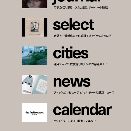
時代を切り取るコラム、対談、ポートレート連載
s
e
l
e
c
t
定番から最新作までを網羅するアイテムカタログ
c
i
t
i
e
s
注目ショップ、飲食店、ホテルの保存版ガイド
n
e
w
s
ファッション/ビューティ/カルチャーの最新ニュース
c
a
l
e
n
d
a
r
クリエイターによる日替わりレコメンド