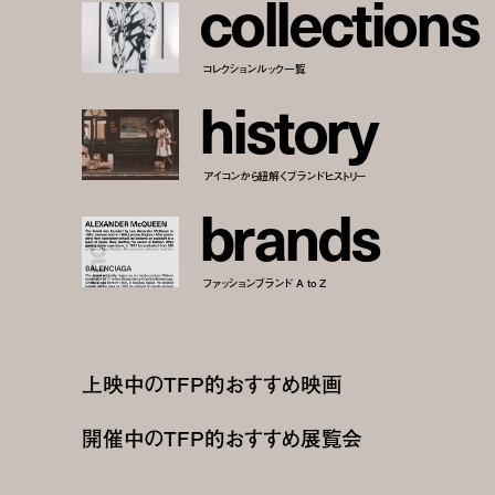
c
o
l
l
e
c
t
i
o
n
s
コレクションルック一覧
h
i
s
t
o
r
y
アイコンから紐解くブランドヒストリー
b
r
a
n
d
s
ファッションブランド A to Z
上映中のTFP的おすすめ映画
開催中のTFP的おすすめ展覧会