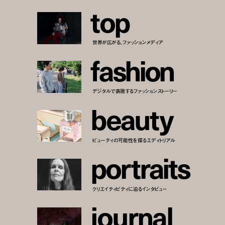
t
o
p
世界が広がる、ファッションメディア
f
a
s
h
i
o
n
デジタルで表現するファッションストーリー
b
e
a
u
t
y
ビューティの可能性を探るエディトリアル
p
o
r
t
r
a
i
t
s
クリエイティビティに迫るインタビュー
j
o
u
r
n
a
l