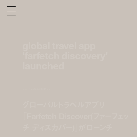
global travel app
'farfetch discovery'
launched
news
sep 30, 2014 8:27 pm
グローバルトラベルアプリ
『Farfetch Discover(ファーフェッ
チ ディスカバー)』がローンチ