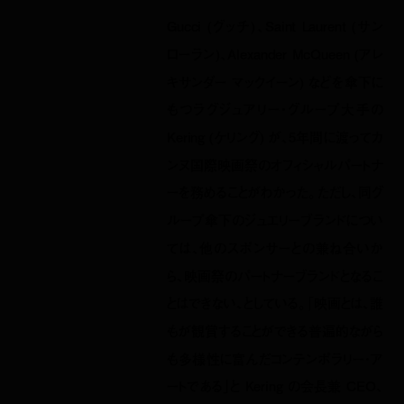
Gucci (グッチ)、Saint Laurent (サン
ローラン)、Alexander McQueen (アレ
キサンダー マックイーン) などを傘下に
もつラグジュアリー・グループ大手の
Kering (ケリング) が、5年間に渡ってカ
ンヌ国際映画祭のオフィシャルパートナ
ーを務めることがわかった。ただし、同グ
ループ傘下のジュエリーブランドについ
ては、他のスポンサーとの兼ね合いか
ら、映画祭のパートナーブランドとなるこ
とはできない、としている。「映画とは、誰
もが観賞することができる普遍的ながら
も多様性に富んだコンテンポラリー・ア
ートである」と Kering の会長兼 CEO、