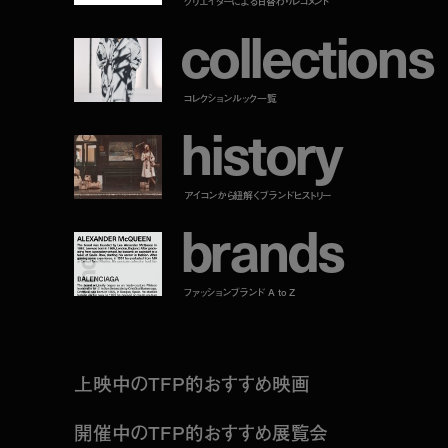
クリエイターによる日替わりレコメンド
c
o
l
l
e
c
t
i
o
n
s
コレクションルック一覧
h
i
s
t
o
r
y
アイコンから紐解くブランドヒストリー
b
r
a
n
d
s
ファッションブランド A to Z
上映中のTFP的おすすめ映画
開催中のTFP的おすすめ展覧会