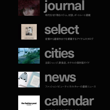
j
o
u
r
n
a
l
時代を切り取るコラム、対談、ポートレート連載
s
e
l
e
c
t
定番から最新作までを網羅するアイテムカタログ
c
i
t
i
e
s
注目ショップ、飲食店、ホテルの保存版ガイド
n
e
w
s
ファッション/ビューティ/カルチャーの最新ニュース
c
a
l
e
n
d
a
r