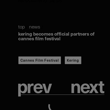
top
/
news
/
kering becomes official partners of
cannes film festival
Cannes Film Festival
Kering
p
r
e
v
n
e
x
t