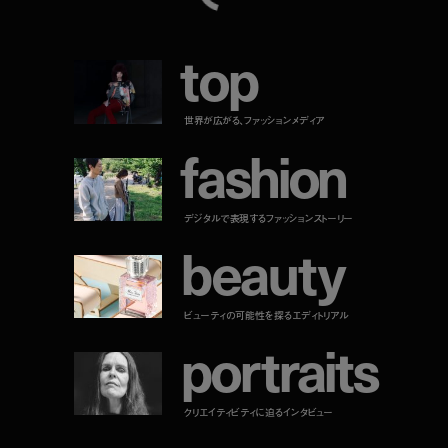
t
o
p
世界が広がる、ファッションメディア
f
a
s
h
i
o
n
デジタルで表現するファッションストーリー
b
e
a
u
t
y
ビューティの可能性を探るエディトリアル
p
o
r
t
r
a
i
t
s
クリエイティビティに迫るインタビュー