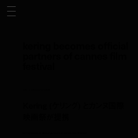
kering becomes official
partners of cannes film
festival
news
nov 20, 2014 1:04 pm
Kering (ケリング) とカンヌ国際
映画祭が提携
kering becomes official partners of cannes film festival