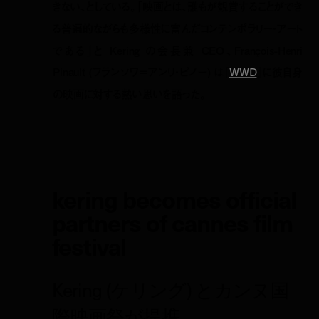
きない、としている。「映画とは、誰もが観賞することができ
る普遍的ながらも多様性に富んだコンテンポラリー・アート
である」と Kering の会長兼 CEO、François-Henri
Pinault (フランソワ＝アンリ・ピノー) は『
WWD
』に彼自身
の映画に対する熱い思いを語った。
kering becomes official
partners of cannes film
festival
Kering (ケリング) とカンヌ国
際映画祭が提携