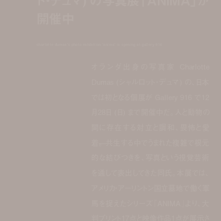
開催中
charlotte dumas's photo exhibition 'anima' is opening at gallery 916
オランダ出身の写真家 Charlotte
Dumas (シャルロット・デュマ) の、日本
では初となる個展が Gallery 916 で12
月28日 (日) まで開催中だ。人と動物の
間に存在する対立と調和、畏怖と愛
着̶。 共生する中でうまれた複雑で根元
的な結びつきを、写真という視覚芸術
を通して表出してきた同氏。本展では、
アメリカ・アーリントン国立墓地で働く軍
馬を捉えたシリーズ『ANIMA』より、大
判プリント17点と映像作品1点が展示さ