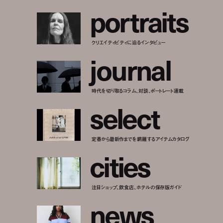
p
o
r
t
r
a
i
t
s
クリエイティビティに迫るインタビュー
j
o
u
r
n
a
l
時代を切り取るコラム、対談、ポートレート連載
s
e
l
e
c
t
定番から最新作までを網羅するアイテムカタログ
c
i
t
i
e
s
注目ショップ、飲食店、ホテルの保存版ガイド
n
e
w
s