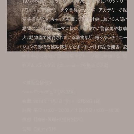
1977年生まれ。オランダ人写真家。2000年にヘリット・リー
トフェルト・アカデミーを卒業後、ライクス・ アカデミーで視
覚芸術を学ぶ。キャリアを通じて現代社会における人間と
動物の関係性をテーマに扱い、これまでに警察馬や救助
犬、動物園で飼育されている動物など、様々なシチュエー
ションの動物を被写体と したポートレイト作品を発表。欧
米を中心に各地で個展開催やグループ展に参加する。現
在アムステルダム とニューヨークを拠点に活動。
＜展覧会情報＞
シャルロット・デュマ「ANIMA」
会期: 2014年11月7日 (金) – 12月28日 (日)
時間: 平日 11:00 – 20:00 / 土日・祝日 11:00 – 18:30
休廊: 月曜日・火曜日（祝日を除く）
会場: Gallery 916