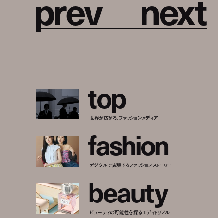
p
r
e
v
n
e
x
t
t
o
p
世界が広がる、ファッションメディア
f
a
s
h
i
o
n
デジタルで表現するファッションストーリー
b
e
a
u
t
y
ビューティの可能性を探るエディトリアル