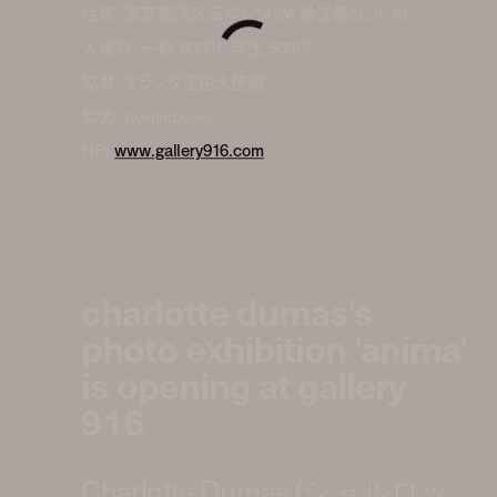
住所: 東京都港区海岸1-14-24 鈴江第3ビル 6F
入場料: 一般 800円、学生 500円
協賛: オランダ王国大使館
協力: twelvebooks
HP:
www.gallery916.com
charlotte dumas's
photo exhibition 'anima'
is opening at gallery
916
Charlotte Dumas (シャルロッ