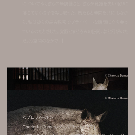
に ついてゆく彼らの無防備さと、彼らが意識を失い眠りに
落ちてゆく様子を写し取った。馬たちと時間を共に しなが
ら、私は彼らの最も親密でプライベートな瞬間に立ち会っ
ているのだと感じた。覚醒とまどろみの隙間、夢と幻想のた
だよう空間のなかで。」
© Charlotte Dumas
© Charlotte Dumas
＜プロフィール＞
Charlotte Dumas (シャルロット・デュマ)