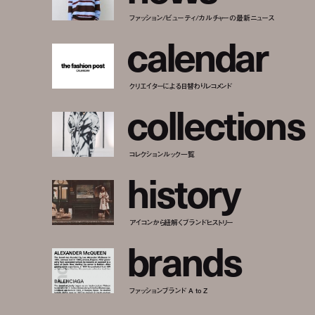
ファッション/ビューティ/カルチャーの最新ニュース
c
a
l
e
n
d
a
r
クリエイターによる日替わりレコメンド
c
o
l
l
e
c
t
i
o
n
s
コレクションルック一覧
h
i
s
t
o
r
y
アイコンから紐解くブランドヒストリー
b
r
a
n
d
s
ファッションブランド A to Z