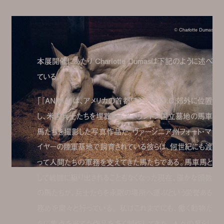
© Charlotte Dumas
本展開催にあたり Charlotte Dumasは下記のように述べ
ている。
「『ANIMA』は、アメリカの首都ワシントンD.C.郊外に位置
し、米国兵士たちを埋葬するアーリントン国立墓地の馬車
馬たちを撮影した写真作品だ。ヴァージニア州フォート・マ
イヤーの陸軍基地で飼育されている彼らは、何世紀にも渡
って人間たちの軍務を支えてきた馬たちである。馬車馬と
して戦闘に駆り出されることもなくなった現在、僅かな頭数
の馬たちが、兵士たちを永眠の場所へ運ぶという栄誉ある
務めを粛々と行っている。 私はこれまでにも、働く動物た
ちに焦点を当てた作品を多く制作してきた。人々の暮らし