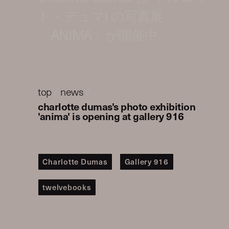
ト・デュマ) の写真展
「ANIMA」が開催中
top
/
news
/
charlotte dumas's photo exhibition
'anima' is opening at gallery 916
Charlotte Dumas
Gallery 916
twelvebooks