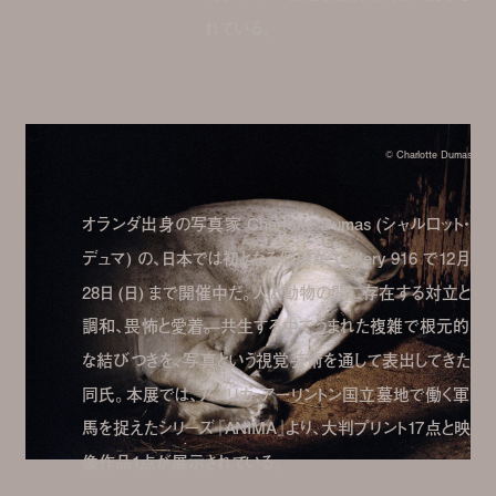
れている。
© Charlotte Dumas
オランダ出身の写真家 Charlotte Dumas (シャルロット・
デュマ) の、日本では初となる個展が Gallery 916 で12月
28日 (日) まで開催中だ。人と動物の間に存在する対立と
調和、畏怖と愛着̶。 共生する中でうまれた複雑で根元的
な結びつきを、写真という視覚芸術を通して表出してきた
同氏。本展では、アメリカ・アーリントン国立墓地で働く軍
馬を捉えたシリーズ『ANIMA』より、大判プリント17点と映
像作品1点が展示されている。