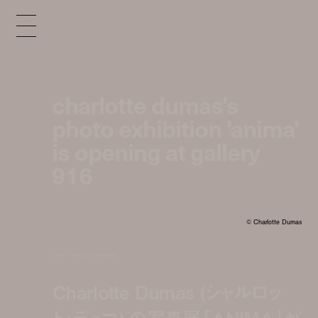
charlotte dumas's
photo exhibition 'anima'
is opening at gallery
916
© Charlotte Dumas
news
nov 25, 2014 4:46 pm
Charlotte Dumas (シャルロッ
ト・デュマ) の写真展「ANIMA」が