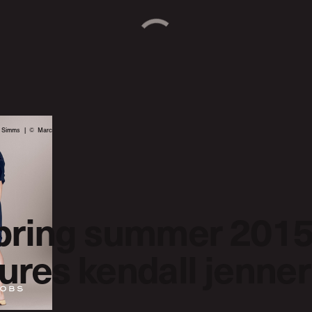
d Simms | © Marc
spring summer 201
ures kendall jenner