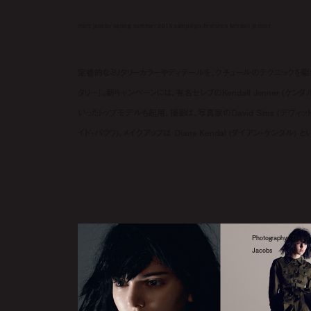
marc jacobs spring summer 2015 campaign features kendall jenner
定番的なミリタリーカラーやディテールを、クチュールのテクニックを駆使し
タリー」。新キャンペーンには、有名セレブのKendall Jenner (ケンダル・ジ
いったトップモデルも起用。撮影は、写真家のDavid Sims (デヴィット・シム
イド・パラウ)、メイクアップは Diane Kendal (ダイアン・ケンダル
Photography: Davi
Jacobs