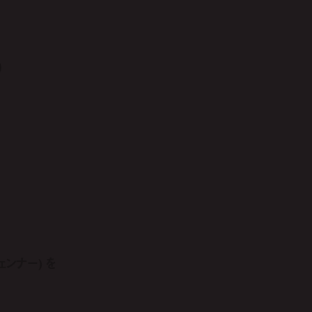
5
5
ェンナー) を