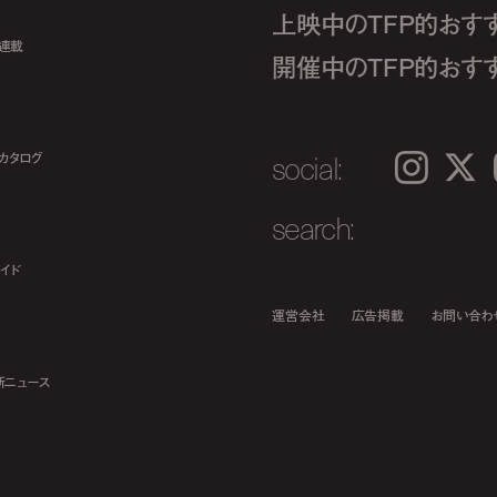
上映中のTFP的おす
ト連載
開催中のTFP的おす
social:
カタログ
Instagram
𝕏
search:
イド
運営会社
広告掲載
お問い合わ
新ニュース