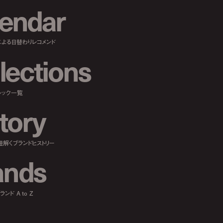
e
n
d
a
r
による日替わりレコメンド
l
e
c
t
i
o
n
s
ルック一覧
t
o
r
y
紐解くブランドヒストリー
a
n
d
s
ンド A to Z