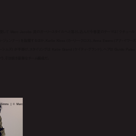
て Marc Jacobs 流のガーリースタイルへと落とし込んだ今春夏のテーマは「クチュール 
ェンナー) を抜擢するほか、Karlie Kloss (カーリー・クロス)、Anna Ewers (アナ・イワーズ
ズ) が手掛け、スタイリングは Katie Grand (ケイティ・グランド)、ヘアは Guido Palau 
) という、引き続き豪華なチーム編成だ。
d Simms | © Marc