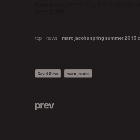
Marc Jacobs (マーク ジェイコブス) の2
ナー) を抜擢
top
/
news
/
marc jacobs spring summer 2015 c
David Sims
marc jasobs
p
r
e
v