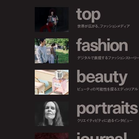
t
o
p
世界が広がる、ファッションメディア
f
a
s
h
i
o
n
デジタルで表現するファッションストーリ
b
e
a
u
t
y
ビューティの可能性を探るエディトリアル
p
o
r
t
r
a
i
t
s
クリエイティビティに迫るインタビュー
j
o
u
r
n
a
l