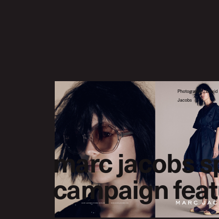
Photography: Davi
Jacobs
marc jacobs 
campaign feat