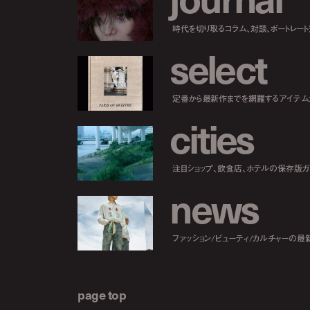
時代を切り取るコラム、対談、ポートレー
s
e
l
e
c
t
定番から最新作までを網羅するアイテム
c
i
t
i
e
s
注目ショップ、飲食店、ホテルの保存版ガ
n
e
w
s
ファッション/ビューティ/カルチャーの最
page top