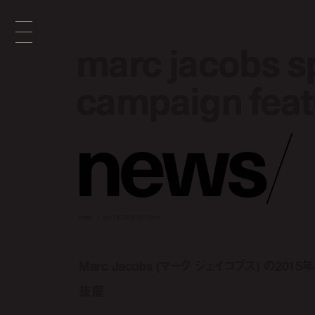
marc jacobs 
marc jacobs 
campaign feat
campaign feat
n
e
w
s
/
news
jan 19, 2015 12:10 pm
Marc Jacobs (マーク ジェイコブス) の201
抜擢