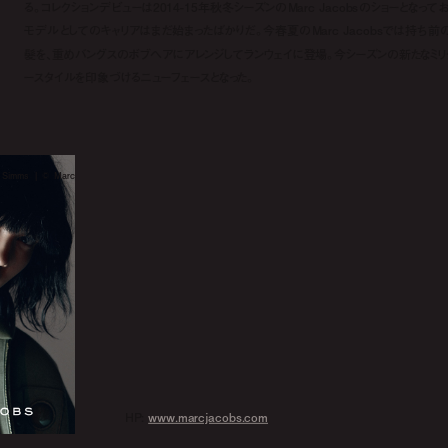
る。コレクションデビューは2014-15年秋冬シーズンのMarc Jacobsのショーとなってお
モデルとしてのキャリアはまだ始まったばかりだ。今春夏のMarc Jacobsでは持ち前
髪を、重めバングスのボブヘアにアレンジしてランウェイに登場。今シーズンの新たなミリ
ースタイルを印象づけるニューフェースとなった。
d Simms | © Marc
HP:
www.marcjacobs.com