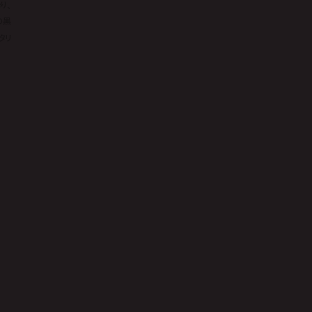
り、
の黒
タリ