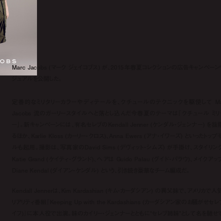
Marc Jacobs (マーク ジェイコブス) が、2015年春夏コレクションの広告キャンペーン
ジュアルを公開した。
定番的なミリタリーカラーやディテールを、クチュールのテクニックを駆使して Ma
Jacobs 流のガーリースタイルへと落とし込んだ今春夏のテーマは「クチュール ミリ
ー」。新キャンペーンには、有名セレブのKendall Jenner (ケンダル・ジェンナー) を抜
るほか、Karlie Kloss (カーリー・クロス)、Anna Ewers (アナ・イワーズ) といったトッ
ルも起用。撮影は、写真家のDavid Sims (デヴィット・シムズ) が手掛け、スタイリン
Katie Grand (ケイティ・グランド)、ヘアは Guido Palau (グイド・パラウ)、メイクア
Diane Kendal (ダイアン・ケンダル) という、引き続き豪華なチーム編成だ。
Kendall Jennerは、Kim Kardashian (キム・カーダシアン) の異父妹で、アメリカで
リアリティ番組『Keeping Up with the Kardashians (カーダシアン家のお騒がせセ
イフ)』に本人役で出演。妹のカイリー・ジェンナーとともに“セレブ姉妹”として名を馳せ