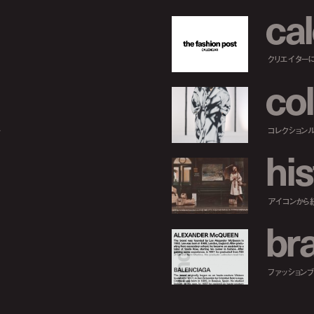
c
a
l
クリエイター
c
o
l
ー
コレクション
h
i
s
アイコンから
b
r
ファッションブラ