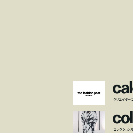
c
a
l
クリエイター
c
o
l
ー
コレクション