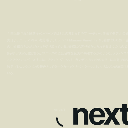
今回公開された最新キャンペーンでは3名の日本女性をフィーチャー。俳優でモデルの
実日子、アーティストの浅野順子、モデルの Manami Kinoshita が、雑然とした都市
の中を超然とただようさまを切り取っている。幾様にも表情をうつろわせる彼女たちの姿
あらゆる状況と融けあうこのパースの変幻自在な魅力に共鳴するかのようだ。フラメンコ
スとフラメンコパース ミニは、ブラック、ダークバーガンディ、サハラのカラーに加え、202
秋冬プレコレクションの新色としてダークカーキグリーン、シーソルト、クリムゾンが展開さ
いる。
n
e
x
市川実日子