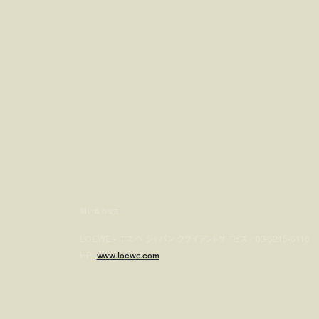
問い合わせ先
LOEWE - ロエベ ジャパン クライアントサービス／03-6215-6116
HP:
www.loewe.com