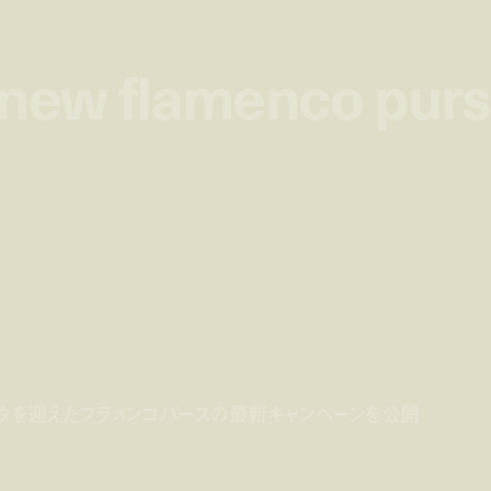
 new flamenco pur
 new flamenco pur
シタを迎えたフラメンコパースの最新キャンペーンを公開