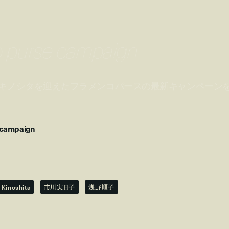
o purse campaign
キノシタを迎えたフラメンコパースの最新キャンペーン
 campaign
Kinoshita
市川実日子
浅野順子