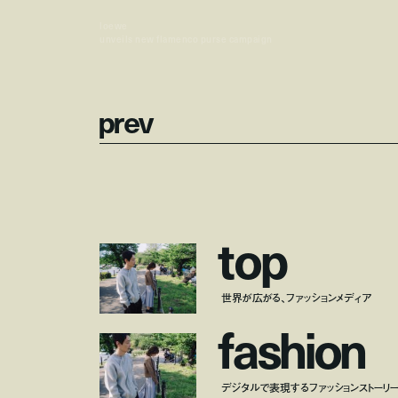
loewe
unveils new flamenco purse campaign
p
r
e
v
t
o
p
世界が広がる、ファッションメディア
f
a
s
h
i
o
n
デジタルで表現するファッションストーリ