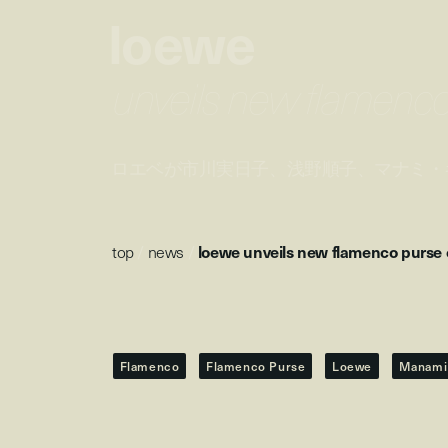
loewe
unveils new flamenc
ロエベが市川実日子、浅野順子、マナミ・
top
/
news
/
loewe unveils new flamenco purse
Flamenco
Flamenco Purse
Loewe
Manami 