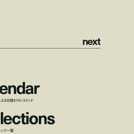
n
e
x
t
e
n
d
a
r
による日替わりレコメンド
l
e
c
t
i
o
n
s
ルック一覧