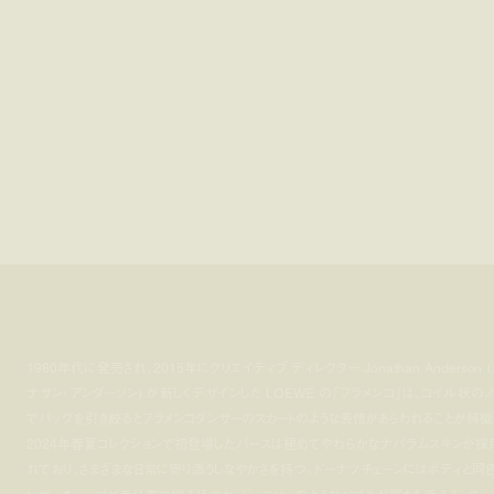
1980年代に発売され、2015年にクリエイティブ ディレクター Jonathan Anderson (
ナサン・アンダーソン) が新しくデザインした LOEWE の「フラメンコ」は、コイル状のノ
でバッグを引き絞るとフラメンコダンサーのスカートのような表情があらわれることが特徴
2024年春夏コレクションで初登場したパースは極めてやわらかなナパラムスキンが採
れており、さまざまな日常に寄り添うしなやかさを持つ。ドーナツチェーンにはボディと同