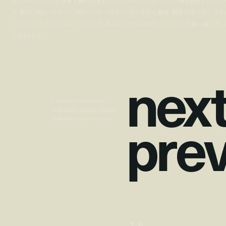
レザーチューブが手仕事で編み込まれ、ジュエリーのようなペブルが輝きを添える。チェ
と、新たに加わったチューブ状のレザーストラップはいずれも着脱・調節可能であり、クラ
バッグとして、ショルダーバッグとして、あるいはクロスボディバッグとして身に着けるこ
できるという。
n
e
x
FLAMENCO PURSE MINI
p
r
e
DARK KHAKI GREEN ¥394,900
DARK BURGUNDY ¥394,900
1
/
6