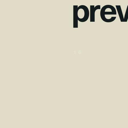
p
r
e
1
/
6