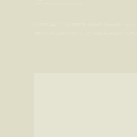
loewe
unveils new flamenco purse campaign
LOEWE (ロエベ) は、市川実日子、浅野順子、Manami Kinosh
都市のランダムな風景を舞台に、このパースの多様な表情を浮かび上