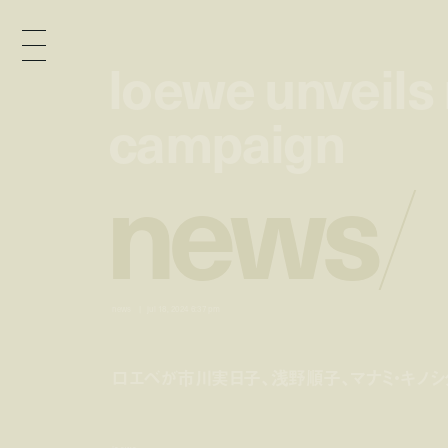
loewe unveils
loewe unveils
campaign
campaign
n
e
w
s
/
news
jul 18, 2024 6:37 pm
ロエベが市川実日子、浅野順子、マナミ・キノ