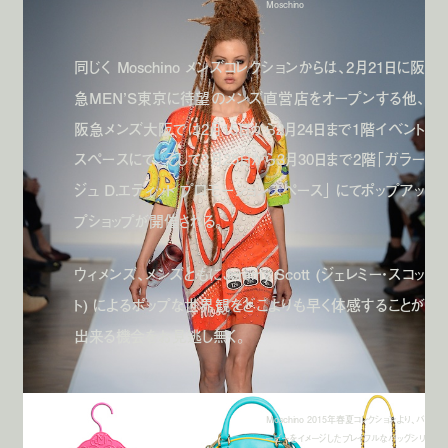
Moschino
同じく Moschino メンズコレクションからは、2月21日に阪
急MEN’S東京に待望のメンズ直営店をオープンする他、
阪急メンズ大阪では2月15日から2月24日まで1階イベント
スペースにて、そして2月25日から3月30日まで2階「ガラー
ジュ D.エディット プロモーションスペース」 にてポップアッ
プショップが開催される。
ウィメンズ、メンズともにJeremy Scott (ジェレミー・スコッ
ト) によるポップな世界観をどこよりも早く体感することが
出来る機会をお見逃し無く。
Moschino 2015年春夏コレクションより、バ
ービーをイメージしたプレイフルなバッグシリ