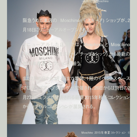
ーレルック © Moschino
阪急うめだ本店の Moschino (モスキーノ) ショップが、2
月18日にリニューアルオープンされる。
リニューアルした店頭では、Moschino と Moschino
Cheap and Chic (モスキーノ チープ&シック) から最新の
2015年春夏コレクションが揃う。
また2月25日から3月3日まで期間、1階のイベントスペース
ではポップアップショップが開催され、26日からは前日の2
月27日にミラノで発表される最新2015年秋冬コレクション
からカプセルコレクションが展開される。
Moschino 2015年春夏コレクション ©