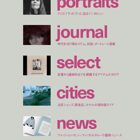
p
o
r
t
r
a
i
t
s
クリエイティビティに迫るインタビュー
j
o
u
r
n
a
l
時代を切り取るコラム、対談、ポートレート連載
s
e
l
e
c
t
定番から最新作までを網羅するアイテムカタログ
c
i
t
i
e
s
注目ショップ、飲食店、ホテルの保存版ガイド
n
e
w
s
ファッション/ビューティ/カルチャーの最新ニュース