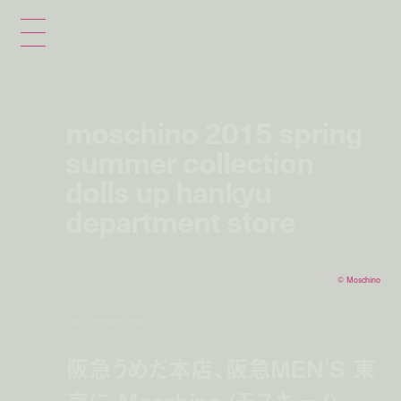
moschino 2015 spring
summer collection
dolls up hankyu
department store
© Moschino
news
feb 10, 2015 3:50 pm
阪急うめだ本店、阪急MEN'S 東
京に Moschino (モスキーノ)