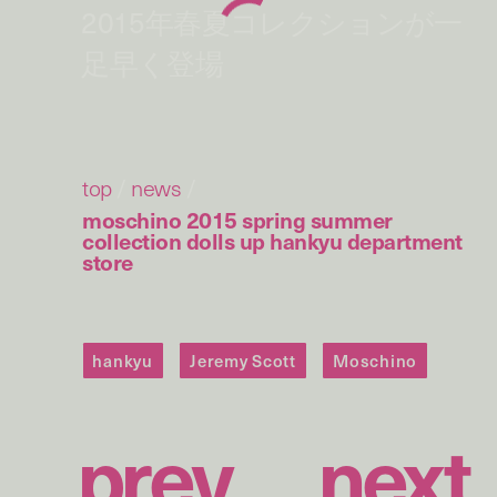
2015年春夏コレクションが一
足早く登場
top
/
news
/
moschino 2015 spring summer
collection dolls up hankyu department
store
hankyu
Jeremy Scott
Moschino
p
r
e
v
n
e
x
t