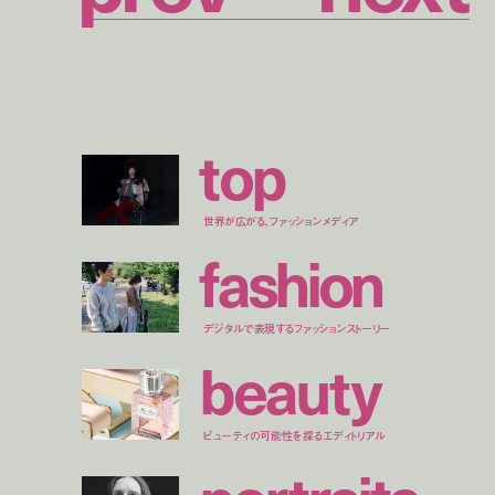
t
o
p
世界が広がる、ファッションメディア
f
a
s
h
i
o
n
デジタルで表現するファッションストーリー
b
e
a
u
t
y
ビューティの可能性を探るエディトリアル