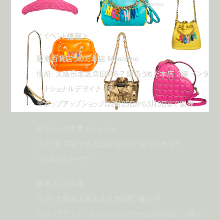
ーズ © Moschino
＜イベント情報＞
阪急百貨店うめだ本店 Moschino
住所: 大阪市北区角田町8-7 阪急うめだ本店 3階 インタ
ーナショナルデザイナーズ
※ポップアップショップは2月25日から3月3日まで開催
阪急メンズ東京 Moschino
住所: 東京都千代田区有楽町2丁目5番1号 ２F
※2月21日オープン
阪急メンズ大阪
住所: 大阪府大阪市北区角田町7番10号
※ポップアップショップは2月15日から2月24日まで1階イベ