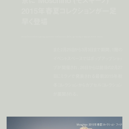
2015年春夏コレクションが一足
早く登場
moschino 2015 spring summer collection dolls up hankyu department store
また2月25日から3月3日まで期間、1階の
イベントスペースではポップアップショッ
プが開催され、26日からは前日の2月27
日にミラノで発表される最新2015年秋
冬コレクションからカプセルコレクション
が展開される。
Moschino 2015年春夏コレクション フィナ