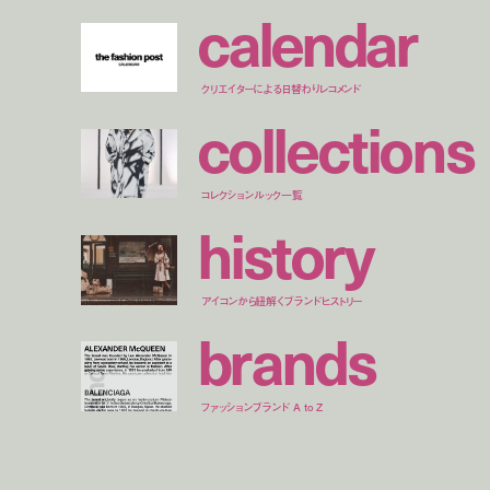
c
a
l
e
n
d
a
r
クリエイターによる日替わりレコメンド
c
o
l
l
e
c
t
i
o
n
s
コレクションルック一覧
h
i
s
t
o
r
y
アイコンから紐解くブランドヒストリー
b
r
a
n
d
s
ファッションブランド A to Z