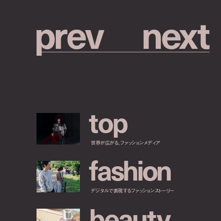
p
r
e
v
n
e
x
t
t
o
p
世界が広がる、ファッションメディア
f
a
s
h
i
o
n
デジタルで表現するファッションストーリー
b
e
a
u
t
y