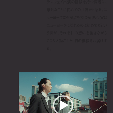
ランウェイ出演の経験を持つ両者は、
意外なことに初めての共演だと語る。ニ
ューヨークにも拠点を持つ萬波と、実は
ニューヨークに訪れるのは初めてだとい
う栁が、それぞれの想いを抱きながら
COS と過ごした1日の模様をお届けす
る。
動
画
プ
レ
ー
ヤ
ー