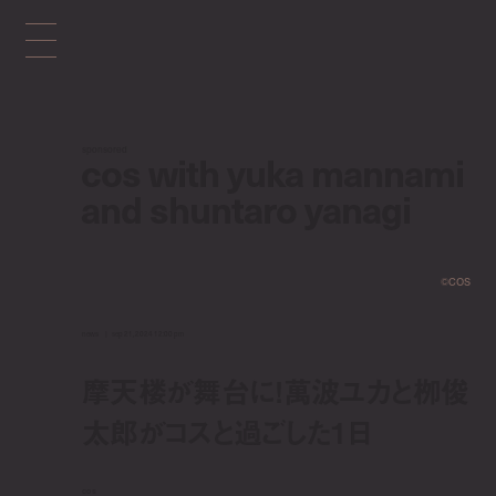
sponsored
cos with yuka mannami
and shuntaro yanagi
©︎COS
news
sep 21, 2024 12:00 pm
摩天楼が舞台に！萬波ユカと栁俊
太郎がコスと過ごした1日
cos