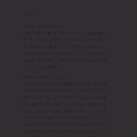
プロフィール
萬波ユカ (まんなみ・ゆか)
1991年8月23日生まれ。2015年にモデル活動を始め、
デビューから間もなくミラノ・パリコレクション出演を果た
す。以来、数々の雑誌やショー、広告などへ出演。2021
年には自身がオーナーを務めるヴィンテージストア「Man
Vintage」をオープン。現在、ニューヨークと東京を拠点
にグローバルに活躍中。
栁俊太郎 (やなぎ・しゅんたろう)
1991年5月16日生まれ、宮城県出身。2009年に第24回
MEN‘S NON-NO モデルオーディションでグランプリを
受賞。ミラノコレクションやパリコレクションのモデルも務
める。俳優としても、映画『るろうに剣心 最終章 The
Final 』（2021年）、Netfrix 映画『ゾン100～ゾンビにな
るまでにしたい100のこと～』(2023年)、映画『ゴールデ
ンカムイ』(2024年)、ドラマでも数々の作品にメイン出
演。10月6日にはWOWOW連続ドラマ『ゴールデンカム