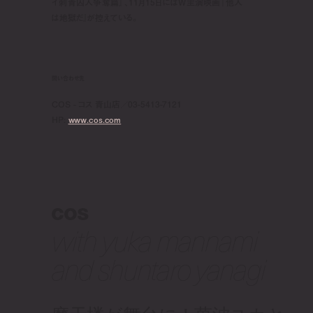
イ刺青囚人争奪篇』、11月15日にはW主演映画『他人
は地獄だ』が控えている。
問い合わせ先
COS - コス 青山店／03-5413-7121
HP:
www.cos.com
cos
with yuka mannami
and shuntaro yanagi