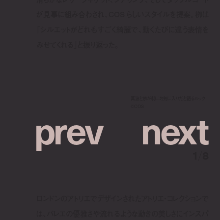
が見事に組み合わされ、COS らしいスタイルを提案。栁は
「シルエットがどれもすごく綺麗で、動くたびに違う表情を
みせてくれる」と振り返った。
萬波と栁が特にお気に入りだと語るルック
p
r
e
v
n
e
x
t
©︎COS
1
/
8
ロンドンのアトリエでデザインされたアトリエ・コレクションで
は、バレエの優雅さや流れるような動きの美しさにインスパ