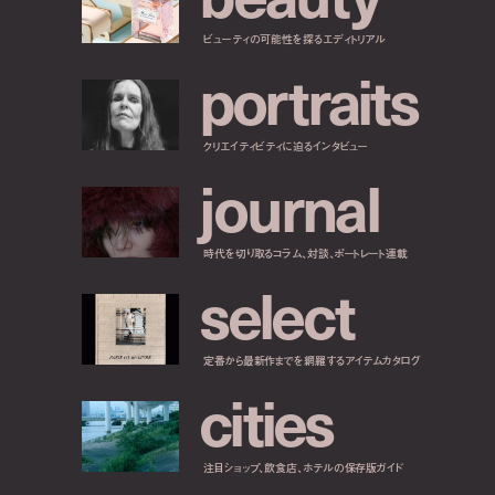
ビューティの可能性を探るエディトリアル
p
o
r
t
r
a
i
t
s
クリエイティビティに迫るインタビュー
j
o
u
r
n
a
l
時代を切り取るコラム、対談、ポートレート連載
s
e
l
e
c
t
定番から最新作までを網羅するアイテムカタログ
c
i
t
i
e
s
注目ショップ、飲食店、ホテルの保存版ガイド