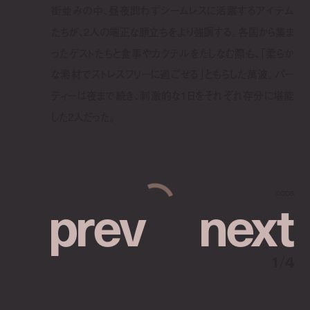
街並みの中、昼夜問わずシームレスに活躍するアイテム
たちが、2人の端正な顔立ちをより強調する。各国から集ま
ったゲストたちと食事やカクテルをたしなむ際も、「柔らか
な素材でストレスフリーに過ごせる」ともらした萬波。パー
ティーは夜まで続き、刺激的な1日をそれぞれ存分に堪能
した2人だった。
p
r
e
v
n
e
x
t
©︎COS
1
/
4