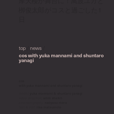
摩天楼が舞台に！萬波ユカと
栁俊太郎がコスと過ごした1
日
top
/
news
/
cos with yuka mannami and shuntaro
yanagi
cos
with yuka mannami and shuntaro yanagi
model:
yuka mannami & shuntaro yanagi
video direction:
amin shaikh
cinematography:
naoyasu mera
text & edit:
risa matsumoto