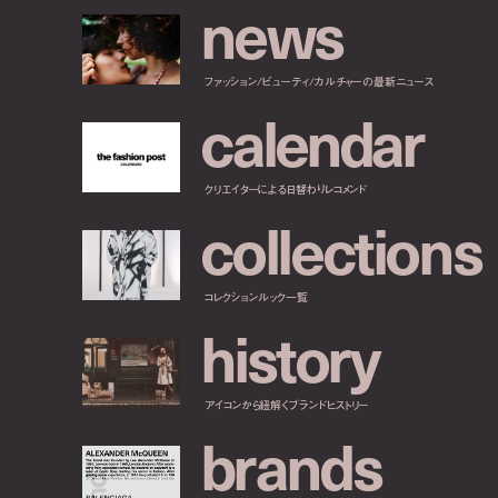
n
e
w
s
ファッション/ビューティ/カルチャーの最新ニュース
c
a
l
e
n
d
a
r
クリエイターによる日替わりレコメンド
c
o
l
l
e
c
t
i
o
n
s
コレクションルック一覧
h
i
s
t
o
r
y
アイコンから紐解くブランドヒストリー
b
r
a
n
d
s