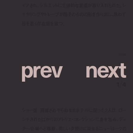
イアされ、シルエットに立体的な要素が取り入れられた。レ
イヤリングやドレープが服そのものの形を作り出し、思わず
目を惹く存在感を放つ。
p
r
e
v
n
e
x
t
©︎COS
1
/
4
ショー後、興奮さめやらぬままホテルに戻った2人は、ロー
ンチされたばかりのアトリエ・コレクションに身を包み、ディ
ナー会場へと移動。美しい夕焼けに染まるニューヨークの