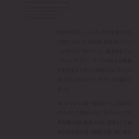
with yuka mannami and shuntaro yanagi
model:
yuka mannami & shuntaro yanagi
video direction:
amin shaikh
cinematography:
naoyasu mera
text & edit:
risa matsumoto
2024年9月、ニューヨークで発表された
COS (コス) の 2024年 秋冬コレクショ
ンとアトリエ・コレクション。歴史あるブル
ックリン・ネイビー・ヤードの広大な倉庫
でお目見えとなった今回のコレクション
は、モダンカルチャーやアートが題材と
なった。
本コレクションを一目見るべく、日本から
ゲストとして訪れたのは、モデルとして世
界を飛び回る萬波ユカと、役者として独
特な存在感を放つ栁俊太郎。共に海外