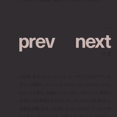
p
r
e
v
n
e
x
t
©︎COS
1
/
2
2024年 秋冬コレクションでは、オーソドックスなアイテムを
モダンに解釈し、オーバーサイズのシルエットがリラックスし
たムードを演出。洗練されたシースルーのドレスは、現代の
女性らしさを体現するかのように、エレガントで洗練された
雰囲気を醸し出す。その他にも、ウールのコーディネートや
滑らかなレザージャケット、シアリング、そしてダッフルコート