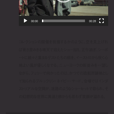
00:00
00:28
コレクションの開催を祝福するかのように、空を見上げれ
ば青さ澄みきる晴天で迎えたショー当日。正午過ぎ、シーポ
ートに続々と集まるゲストたちの頬を、イースト川から吹く心
地よい風が優しくなでる。ニューヨークの街並みを一望し
ながら、フェリーで向かったのは、かつての造船所跡地とし
て知られるブルックリン・ネイビー・ヤード。会場ではインダ
ストリアルな空間が、迷路のようなショーセットで彩られ、そ
の幻想的な世界に萬波と栁からも思わず笑顔が溢れる。