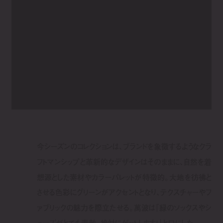
今シーズンのコレクションは、ブランドを象徴するようなクラ
フトマンシップと革新的なデザインはそのままに、自然を着
想源とした素材やカラーパレットが特徴的。大地を彷彿と
させる色彩にグリーンがアクセントとなり、テクスチャーやフ
ァブリックの魅力を際立たせる。萬波は「緑のソックスやシ
ューズがとても素敵。絶対にゲットします！」と口にした。