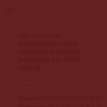
shu uemura
collaborates with
ottoman princess
yazbukey for 2015
spring
news
feb 23, 2015 8:30 am
shu uemura (シュウ ウエムラ) ×
Yazbukey (ヤズブキー) のアーテ