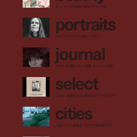
ビューティの可能性を探るエディトリアル
p
o
r
t
r
a
i
t
s
クリエイティビティに迫るインタビュー
j
o
u
r
n
a
l
時代を切り取るコラム、対談、ポートレート連載
s
e
l
e
c
t
定番から最新作までを網羅するアイテムカタログ
c
i
t
i
e
s
注目ショップ、飲食店、ホテルの保存版ガイド