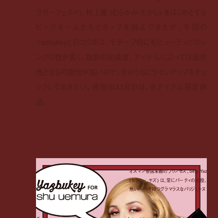
ラガーフェルド)、村上隆 (むらかみ・たかし) をはじめとする
ビッグネームたちとタッグを組んできたが、今回の
Yazbukeyとのコラボは、モチーフ的にもビューティとのシ
ンクロ性が高く、抜群の完成度。アイテムによっては即完
売となる可能性が高いので、今のうちにラインアップをチェ
ックしておきたい。発売日は3月21日、全アイテム限定商
品。
オスマン帝国末裔のプリンセス、Sexy Yaz
(セクシー ヤズ) は、常にパーティの主役。
熱いハートを持つグラマラスなパリジェンヌ