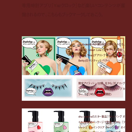
専用時計アプリ「Yazクロック」など楽しいコンテンツが展
開されるので、こちらもブックマークしておこう。
Yazbukey本人が演じる恋のライバルたち。
左から: Smart Lola (スマート ローラ)、
Daring Tina (デアリング ティナ)、Romntic
Betty (ロマンティック ベティ)
限定アイラッシュは2種。左から:「ダズリング
フレア ティナ」￥3,000 (限定)、「フリップ カ
ラー ヤズ」￥3,000 (店舗限定)
shu uemuraのスター製品「クレンジング オ
イル」も限定パッケージで登場。左から: 「フ
レッシュ シャインクリア クレンジング オイ