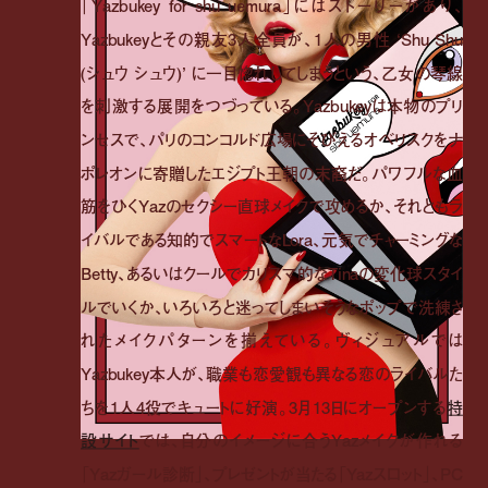
「Yazbukey for shu uemura」にはストーリーがあり、
Yazbukeyとその親友3人全員が、1人の男性 ‘Shu Shu
(シュウ シュウ)’ に一目惚れしてしまうという、乙女の琴線
を刺激する展開をつづっている。Yazbukeyは本物のプリ
ンセスで、パリのコンコルド広場にそびえるオベリスクをナ
ポレオンに寄贈したエジプト王朝の末裔だ。パワフルな血
筋をひくYazのセクシー直球メイクで攻めるか、それともラ
イバルである知的でスマートなLora、元気でチャーミングな
Betty、あるいはクールでカリスマ的なTinaの変化球スタイ
ルでいくか、いろいろと迷ってしまいそうなポップで洗練さ
れたメイクパターンを揃えている。ヴィジュアルでは
Yazbukey本人が、職業も恋愛観も異なる恋のライバルた
ちを1人4役でキュートに好演。3月13日にオープンする
特
設サイト
では、自分のイメージに合うYazメイクが作れる
「Yazガール診断」、プレゼントが当たる「Yazスロット」、PC