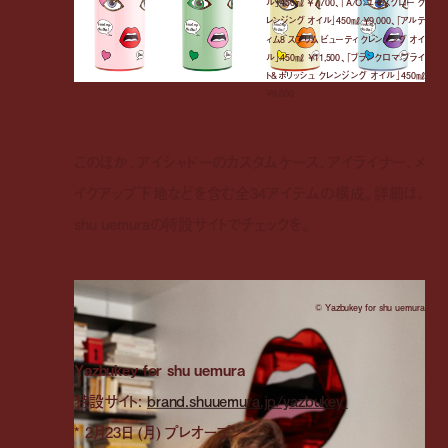
ル」450㎖ ￥7,700、「A/O ユースグロー ク
レンジング オイル」450㎖ ￥9,000、「アルテ
ィム8 スブリム ビューティ クレンジング オイ
ル」450㎖ ￥11,500、「ブランクロマ ブライ
ト&ポリッシュ クレンジング オイル」450㎖
￥9,600
このほか、アイシャドーのカスタムケース、アイライナー、メ
イクアップ下地などを含む全34アイテムの構成。詳細は、
shu uemuraの特設サイトでチェックを。
© Yazbukey for shu uemura
Yazbukey for shu uemura
特設サイト:
brand.shuuemura.jp/yazbukey
* 2月23日 (月) プレオープン