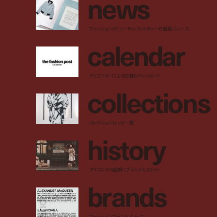
n
e
w
s
ファッション/ビューティ/カルチャーの最新ニュース
c
a
l
e
n
d
a
r
クリエイターによる日替わりレコメンド
c
o
l
l
e
c
t
i
o
n
s
コレクションルック一覧
h
i
s
t
o
r
y
アイコンから紐解くブランドヒストリー
b
r
a
n
d
s
ファッションブランド A to Z