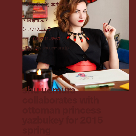
* 3月13日 (金) 本オープン
＜問合せ先＞
シュウ ウエムラ
TEL: 03-6911-8560
HP:
www.shuuemura.jp
shu uemura
collaborates with
ottoman princess
yazbukey for 2015
spring