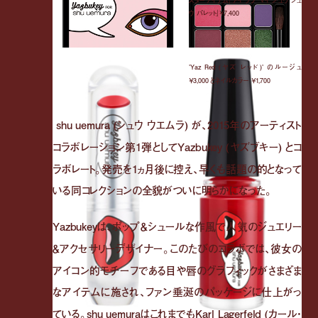
スターアイテム「アイ ラブ マイ シュウ シュ
ウ パレット」￥7,400
'Yaz Red (ヤズ レッド)' のルージュ
￥3,000 とネイルカラー ￥1,700
shu uemura (シュウ ウエムラ) が、2015年のアーティスト
コラボレーション第1弾としてYazbukey (ヤズブキー) とコ
ラボレート。発売を1ヵ月後に控え、早くも話題の的となって
いる同コレクションの全貌がついに明らかになった。
Yazbukeyは、ポップ＆シュールな作風で人気のジュエリー
＆アクセサリーデザイナー。このたびのコラボでは、彼女の
アイコン的モチーフである目や唇のグラフィックがさまざま
なアイテムに施され、ファン垂涎のパッケージに仕上がっ
ている。shu uemuraはこれまでもKarl Lagerfeld (カール・