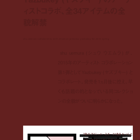
ィストコラボ、全34アイテムの全
貌解禁
shu uemura collaborates with ottoman princess yazbukey for 2015 spring
shu uemura (シュウ ウエムラ) が、
2015年のアーティスト コラボレーション
第1弾としてYazbukey (ヤズブキー) と
コラボレート。発売を1ヵ月後に控え、早
くも話題の的となっている同コレクショ
ンの全貌がついに明らかになった。
7色のアイシャドーとチーク1色をセットした