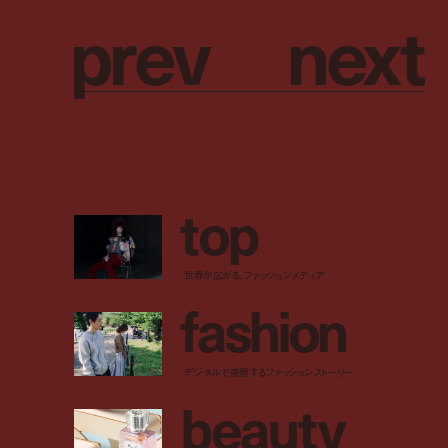
p
r
e
v
n
e
x
t
t
o
p
世界が広がる、ファッションメディア
f
a
s
h
i
o
n
デジタルで表現するファッションストーリー
b
e
a
u
t
y