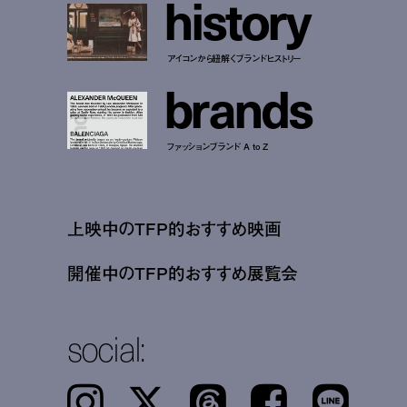
h
i
s
t
o
r
y
アイコンから紐解くブランドヒストリー
b
r
a
n
d
s
ファッションブランド A to Z
上映中のTFP的おすすめ映画
開催中のTFP的おすすめ展覧会
social:
Instagram
𝕏
Threads
Facebook
LINE