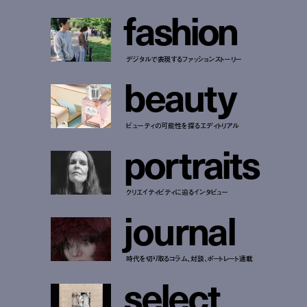
f
a
s
h
i
o
n
デジタルで表現するファッションストーリー
b
e
a
u
t
y
ビューティの可能性を探るエディトリアル
p
o
r
t
r
a
i
t
s
クリエイティビティに迫るインタビュー
j
o
u
r
n
a
l
時代を切り取るコラム、対談、ポートレート連載
s
e
l
e
c
t