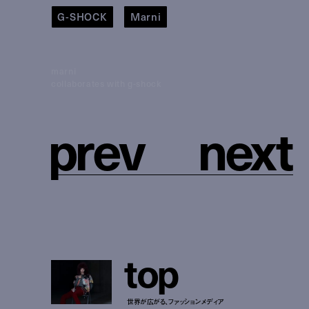
G-SHOCK
Marni
marni
collaborates with g-shock
p
r
e
v
n
e
x
t
t
o
p
世界が広がる、ファッションメディア