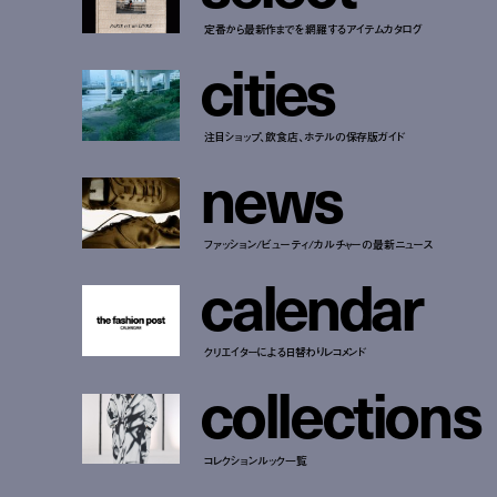
定番から最新作までを網羅するアイテムカタログ
c
i
t
i
e
s
注目ショップ、飲食店、ホテルの保存版ガイド
n
e
w
s
ファッション/ビューティ/カルチャーの最新ニュース
c
a
l
e
n
d
a
r
クリエイターによる日替わりレコメンド
c
o
l
l
e
c
t
i
o
n
s
コレクションルック一覧