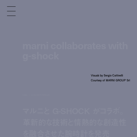
marni collaborates with
g-shock
Visuals by Sergio Cattivelli
Courtesy of MARNI GROUP Srl
news
nov 6, 2024 10:50 am
マルニと G-SHOCK がコラボ。
革新的な技術と情熱的な創造性
を融合させた腕時計を発売