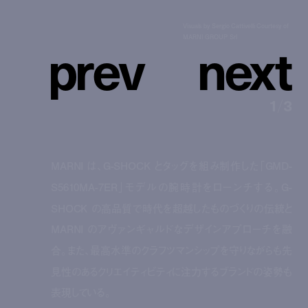
Visuals by Sergio Cattivelli Courtesy of
p
r
e
v
n
e
x
t
MARNI GROUP Srl
1
/
3
MARNI は、G-SHOCK とタッグを組み制作した「GMD-
S5610MA-7ER」モデルの腕時計をローンチする。G-
SHOCK の高品質で時代を超越したものづくりの伝統と
MARNI のアヴァンギャルドなデザインアプローチを融
合。また、最高水準のクラフツマンシップを守りながらも先
見性のあるクリエイティビティに注力するブランドの姿勢も
表現している。