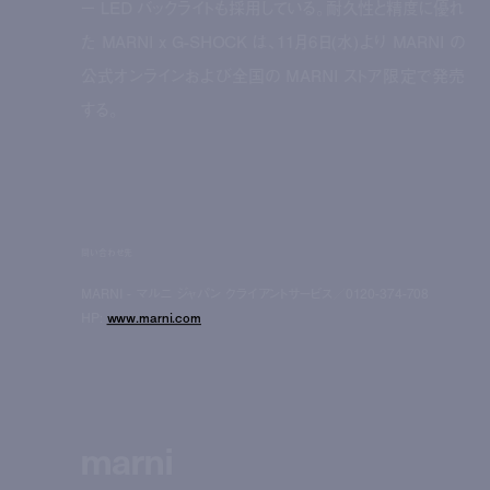
ー LED バックライトも採用している。耐久性と精度に優れ
た MARNI x G-SHOCK は、11月6日(水)より MARNI の
公式オンラインおよび全国の MARNI ストア限定で発売
する。
問い合わせ先
MARNI - マルニ ジャパン クライアントサービス／0120-374-708
HP:
www.marni.com
marni