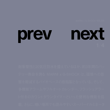
p
r
e
v
n
e
x
t
MARNI x G-SHOCK ¥36,300
1
/
4
耐衝撃性と20気圧防水を備えているほか、約3年間のバッ
テリー寿命を誇る MARNI x G-SHOCK は、環境への影
響を軽減するバイオベースの樹脂製となっている。そして、
多機能アラームやフルオートカレンダー、フラッシュアラー
ト付きのカウントダウンタイマーといった便利な機能を搭
載。さらに、暗い場所でも読みやすいスーパーイルミネータ