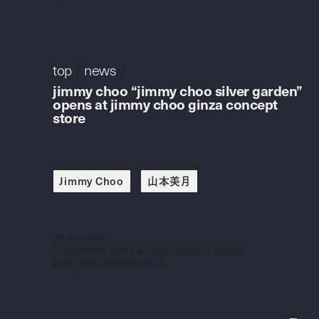
top
/
news
/
jimmy choo “jimmy choo silver garden”
opens at jimmy choo ginza concept
store
Jimmy Choo
山本美月
jimmy choo
“jimmy choo silver garden” opens at jimmy
choo ginza concept store