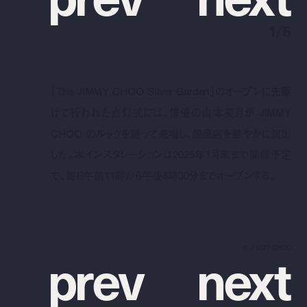
1
/
5
「The JIMMY CHOO Silver Garden」のオープンに先駆
けて行われた点灯式には、俳優の山本美月が JIMMY
CHOO のルックを纏って来場し、銀座店を華やかに演出
した。本インスタレーションは2025年1月末まで開催予定
で、毎日午前11時から午後8時30分までオープンする。
p
r
e
v
n
e
x
t
©︎ JIMMY CHOO