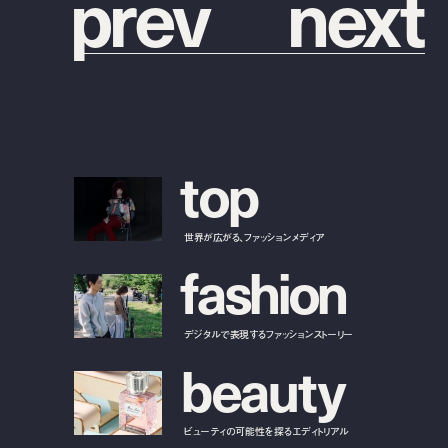
p
r
e
v
n
e
x
t
t
o
p
世界が広がる、ファッションメディア
f
a
s
h
i
o
n
デジタルで表現するファッションストーリー
b
e
a
u
t
y
ビューティの可能性を探るエディトリアル