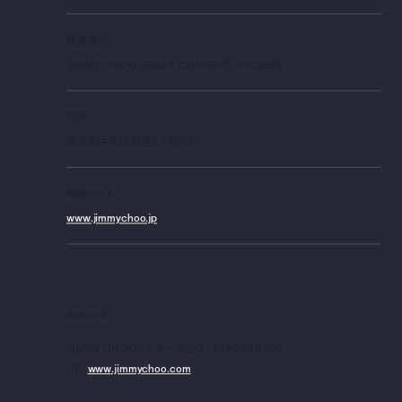
開催場所
JIMMY CHOO GINZA CONCEPT STORE内
住所
東京都中央区銀座2丁目6-3
特設サイト
www.jimmychoo.jp
問い合わせ先
JIMMY CHOO - ジミー チュウ／0120-013-700
HP:
www.jimmychoo.com