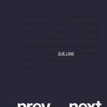
JIMMY CHOO のシグネチャーである個性的なダイヤモ
ンドファセットのモチーフと、ホリデーのオーナメントを思わ
せるオブジェでホリデー仕様にドレスアップした期間限定
のガーデンでは、日没後に光のインスタレーションが灯さ
れ、昼間とは違う雰囲気が楽しめる。また、店舗内にはスペ
シャルディスプレイが出現。
公式 LINE
のお友達限定で、
さまざまなギフトが当たる抽選にも挑戦できるというのでこ
ちらも楽しんでほしい。
p
r
e
v
n
e
x
t
©︎ JIMMY CHOO