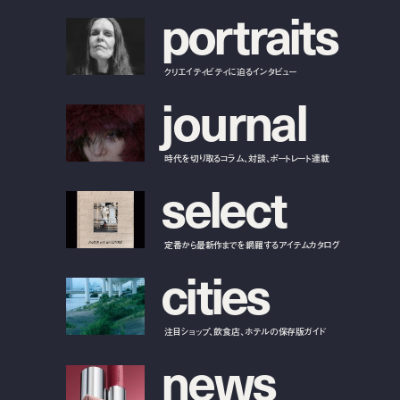
p
o
r
t
r
a
i
t
s
クリエイティビティに迫るインタビュー
j
o
u
r
n
a
l
時代を切り取るコラム、対談、ポートレート連載
s
e
l
e
c
t
定番から最新作までを網羅するアイテムカタログ
c
i
t
i
e
s
注目ショップ、飲食店、ホテルの保存版ガイド
n
e
w
s