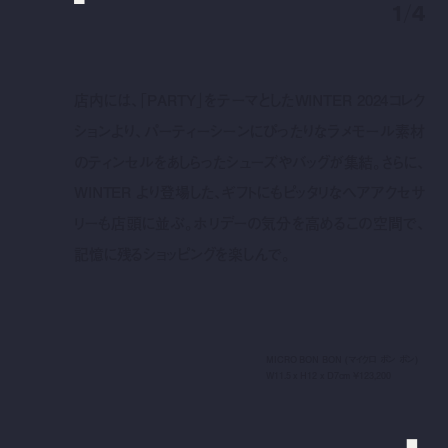
1
/
4
店内には、「PARTY」をテーマとしたWINTER 2024コレク
ションより、パーティーシーンにぴったりなラメモール素材
のティンセルをあしらったシューズやバッグが集結。さらに、
WINTER より登場した、ギフトにもピッタリなヘアアクセサ
リーも店頭に並ぶ。ホリデーの気分を高めるこの空間で、
記憶に残るショッピングを楽しんで。
MICRO BON BON (マイクロ ボン ボン)
W11.5 x H12 x D7cm ¥123,200