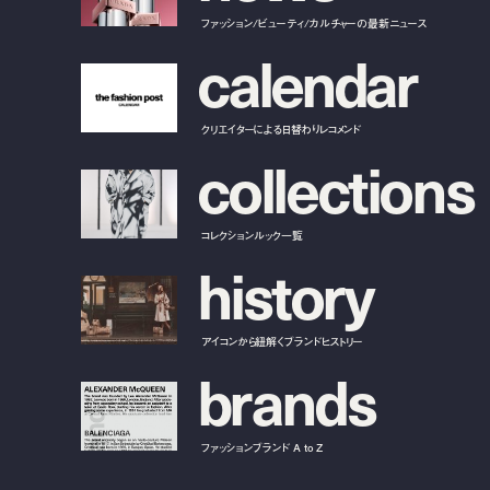
ファッション/ビューティ/カルチャーの最新ニュース
c
a
l
e
n
d
a
r
クリエイターによる日替わりレコメンド
c
o
l
l
e
c
t
i
o
n
s
コレクションルック一覧
h
i
s
t
o
r
y
アイコンから紐解くブランドヒストリー
b
r
a
n
d
s
ファッションブランド A to Z