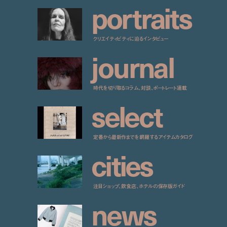
p
o
r
t
r
a
i
t
s
クリエイティビティに迫るインタビュー
j
o
u
r
n
a
l
時代を切り取るコラム、対談、ポートレート連載
s
e
l
e
c
t
定番から最新作までを網羅するアイテムカタログ
c
i
t
i
e
s
注目ショップ、飲食店、ホテルの保存版ガイド
n
e
w
s