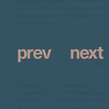
彼が身にまとったのは、最新のデニムコレクション。90s ス
トレートジーンズは、ウェストにフィットしながらも、ヒップから
裾までリラックスしたシルエットが特徴。多彩なスタイリン
グが可能なアイテムだ。
p
r
e
v
n
e
x
t
1
/
3
Calvin Klein モノグラムプリントを全面にあしらった一本
は、お揃いの90s トラッカージャケットと定番「Icon Cotton
Stretch アンダーウェア」で合わせた大胆なスタイルを提
案。クラシカルながらも自然体な彼の魅力が引き立ってい