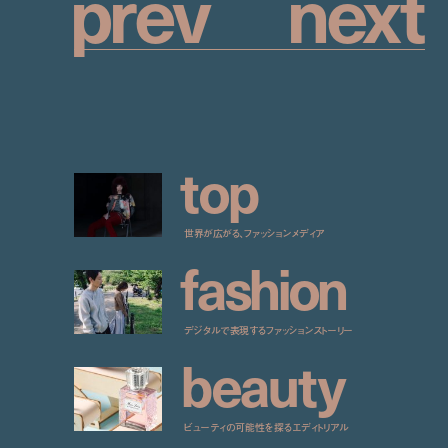
p
r
e
v
n
e
x
t
t
o
p
世界が広がる、ファッションメディア
f
a
s
h
i
o
n
デジタルで表現するファッションストーリー
b
e
a
u
t
y
ビューティの可能性を探るエディトリアル