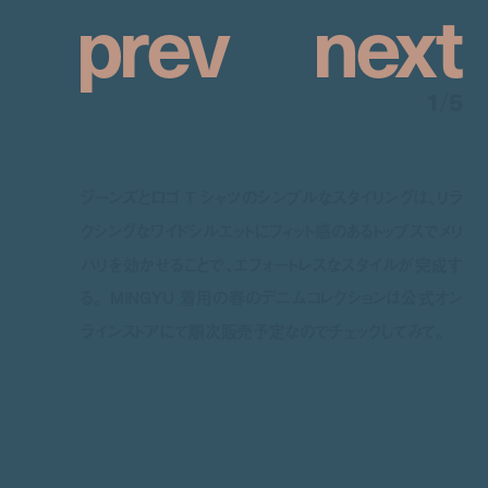
p
r
e
v
n
e
x
t
1
/
5
ジーンズとロゴ T シャツのシンプルなスタイリングは、リラ
クシングなワイドシルエットにフィット感のあるトップスでメリ
ハリを効かせることで、エフォートレスなスタイルが完成す
る。 MINGYU 着用の春のデニムコレクションは公式オン
ラインストアにて順次販売予定なのでチェックしてみて。