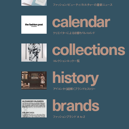
ファッション/ビューティ/カルチャーの最新ニュース
c
a
l
e
n
d
a
r
クリエイターによる日替わりレコメンド
c
o
l
l
e
c
t
i
o
n
s
コレクションルック一覧
h
i
s
t
o
r
y
アイコンから紐解くブランドヒストリー
b
r
a
n
d
s
ファッションブランド A to Z