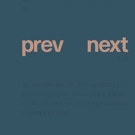
る。
p
r
e
v
n
e
x
t
1
/
2
また、ブラックの一本は、リラックスアーカイブロゴ T シャツ
とアイコンデニムトラッカージャケットと合わせ、洗練された
ルックに。ブラックをベースにカジュアルながらもスタイリッ
シュな印象を与えてくれる。