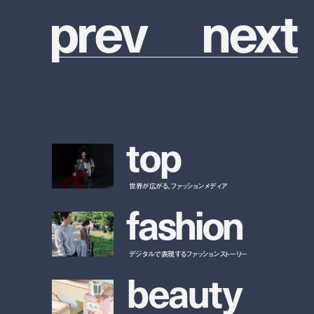
p
r
e
v
n
e
x
t
t
o
p
世界が広がる、ファッションメディア
f
a
s
h
i
o
n
デジタルで表現するファッションストーリー
b
e
a
u
t
y