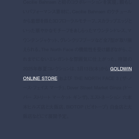
Cecilie Bahnsen と初のコラボレーションを実現。頼もし
いパフォーマンス素材に、Cecilie Bahnsen のクチュール
から着想を得た3Dフローラルモチーフ、スカラップエッジと
いった華やかなモチーフをあしらった
マウンテンドレス、マ
ウンテンジャケット、グレンクリフブーツなど全7型が取り揃
えられる。The North Face の機能性を受け継ぎながら、こ
れまでにないエレガントな雰囲気に仕上がった。待望の
2025年春夏コレクションは、3月13日(木)から
GOLDWIN
ONLINE STORE
および THE NORTH FACE 3 (ザ・ノ
ース・フェイス マーチ)、Dover Street Market Ginza (ドー
バー ストリート マーケット ギンザ)、エストネーション 六本
木ヒルズ店と大阪店、BIOTOP (ビオトープ) 白金店と大
阪店などにて展開予定。