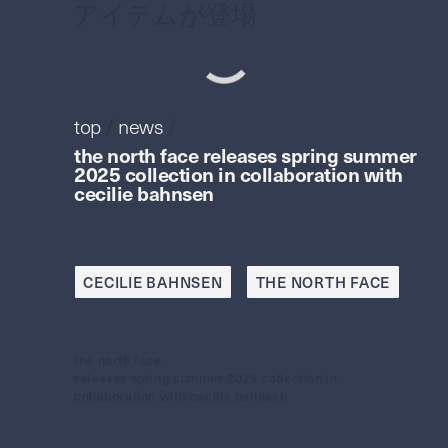
アイテムが登場
top
/
news
/
the north face releases spring summer
2025 collection in collaboration with
cecilie bahnsen
CECILIE BAHNSEN
THE NORTH FACE
the north face
releases spring summer 2025 collection in
collaboration with cecilie bahnsen