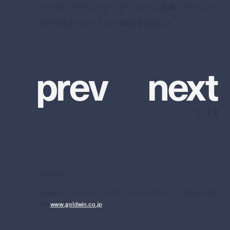
ーヌ・ピレ) がキャンペーンビジュアルに登場。クライミング
の持つ強さとファッションの融合を体現した。
p
r
e
v
n
e
x
t
1
/
13
問い合わせ先
Goldwin - ゴールドウイン カスタマーサービスセンター／0120-307-560
HP:
www.goldwin.co.jp