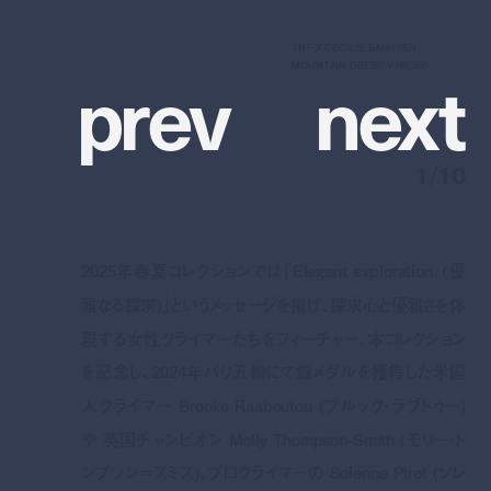
TNF X CECILIE BAHNSEN
p
r
e
v
n
e
x
t
MOUNTAIN DRESS ¥148,500
1
/
10
2025年春夏コレクションでは「Elegant exploration. (優
雅なる探求)」というメッセージを掲げ、探求心と優雅さを体
現する女性クライマーたちをフィーチャー。本コレクション
を記念し、2024年パリ五輪にて銀メダルを獲得した米国
人クライマー Brooke Raaboutou (ブルック・ラブトゥー)
や 英国チャンピオン Molly Thompson-Smith (モリー・ト
ンプソン＝スミス)、プロクライマーの Solenne Piret (ソレ