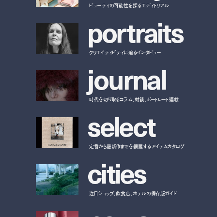
ビューティの可能性を探るエディトリアル
p
o
r
t
r
a
i
t
s
クリエイティビティに迫るインタビュー
j
o
u
r
n
a
l
時代を切り取るコラム、対談、ポートレート連載
s
e
l
e
c
t
定番から最新作までを網羅するアイテムカタログ
c
i
t
i
e
s
注目ショップ、飲食店、ホテルの保存版ガイド