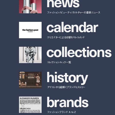
n
e
w
s
ファッション/ビューティ/カルチャーの最新ニュース
c
a
l
e
n
d
a
r
クリエイターによる日替わりレコメンド
c
o
l
l
e
c
t
i
o
n
s
コレクションルック一覧
h
i
s
t
o
r
y
アイコンから紐解くブランドヒストリー
b
r
a
n
d
s
ファッションブランド A to Z