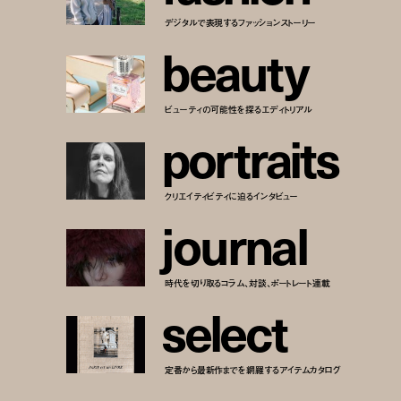
デジタルで表現するファッションストーリー
b
e
a
u
t
y
ビューティの可能性を探るエディトリアル
p
o
r
t
r
a
i
t
s
クリエイティビティに迫るインタビュー
j
o
u
r
n
a
l
時代を切り取るコラム、対談、ポートレート連載
s
e
l
e
c
t
定番から最新作までを網羅するアイテムカタログ