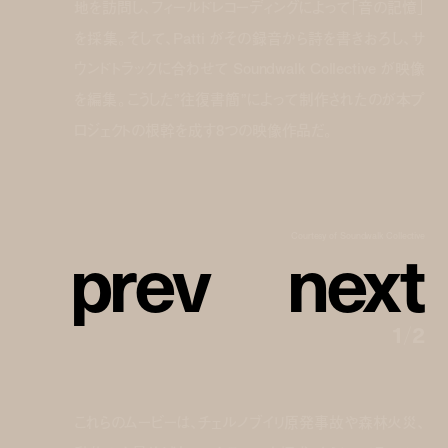
地を訪問し、フィールドレコーディングによって「音の記憶」
を採集。そして、Patti がその録音から詩を書きおろし、サ
ウンドトラックに合わせて Soundwalk Collective が映像
を編集。こうした”往復書簡”によって制作されたのが本プ
ロジェクトの根幹を成す8つの映像作品だ。
p
r
e
v
n
e
x
t
Courtesy of Soundwalk Collective
1
/
2
これらのムービーは、チェルノブイリ原発事故や森林火災、