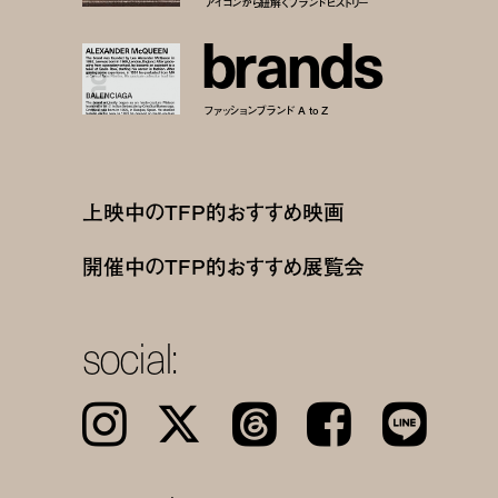
アイコンから紐解くブランドヒストリー
b
r
a
n
d
s
ファッションブランド A to Z
上映中のTFP的おすすめ映画
開催中のTFP的おすすめ展覧会
social:
Instagram
𝕏
Threads
Facebook
LINE