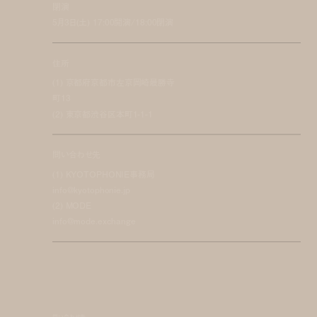
閉演
5月3日(土) 17:00開演/18:00閉演
住所
(1) 京都府京都市左京岡崎最勝寺
町13
(2) 東京都渋谷区本町1-1-1
問い合わせ先
(1) KYOTOPHONIE事務局
info@kyotophonie.jp
(2) MODE
info@mode.exchange