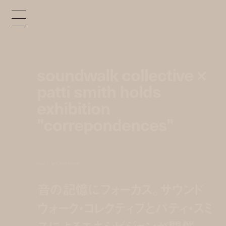
soundwalk collective ×
patti smith holds
exhibition
"correpondences"
news
apr 7, 2025 2:40 pm
音の記憶にフォーカス。サウンド
ウォーク・コレクティブとパティ・スミ