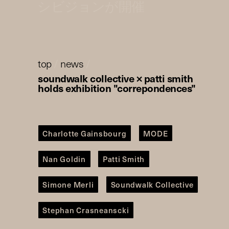
シビジョンが開催
top
/
news
/
soundwalk collective × patti smith
holds exhibition "correpondences"
Charlotte Gainsbourg
MODE
Nan Goldin
Patti Smith
Simone Merli
Soundwalk Collective
Stephan Crasneanscki