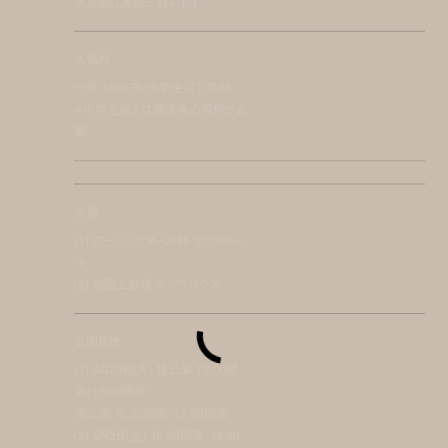
東京都江東区三好4-1-1
入場料
一般 1800円/小学生以下無料
＊小学生以下は保護者の同伴が必
要
会場
(1) ロームシアター京都 サウスホー
ル
(2) 新国立劇場 オペラハウス
公園日時
(1) 4月29日(火) 昼公演 12:00開
演/13:00閉演
夜公演 16:30開園/17:30閉演
(2) 5月2日(金) 18:30開演/19:30