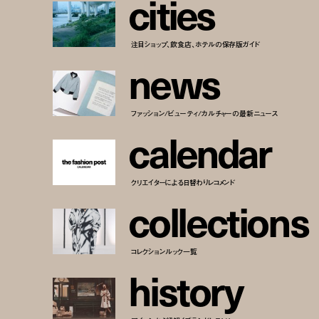
c
i
t
i
e
s
注目ショップ、飲食店、ホテルの保存版ガイド
n
e
w
s
ファッション/ビューティ/カルチャーの最新ニュース
c
a
l
e
n
d
a
r
クリエイターによる日替わりレコメンド
c
o
l
l
e
c
t
i
o
n
s
コレクションルック一覧
h
i
s
t
o
r
y