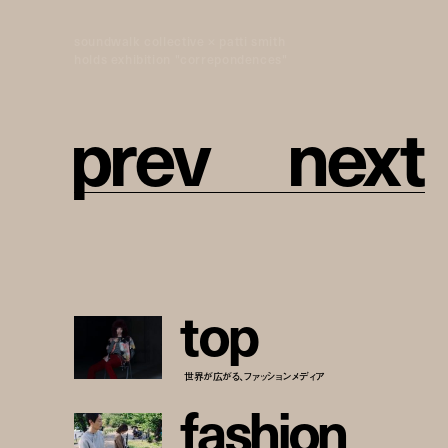
soundwalk collective × patti smith
holds exhibition "correpondences"
p
r
e
v
n
e
x
t
t
o
p
世界が広がる、ファッションメディア
f
a
s
h
i
o
n