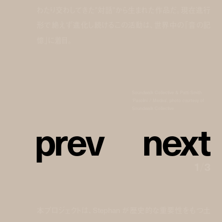
わたり交わしてきた”対話”から生まれた作品だ。現在進行
形で絶えず進化し続けるこの活動は、世界中の「音の記
憶」に着目。
Soundwalk Collective & Patti Smith
‘Pasolini / Medea’, photo courtesy of
Soundwalk Collective
p
r
e
v
n
e
x
t
1
/
3
本プロジェクトは、Stephan が歴史的な重要性をもつ土