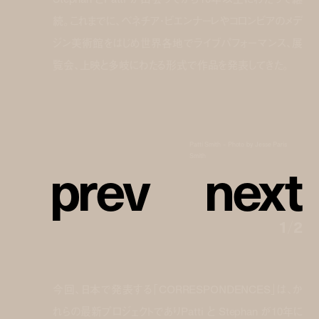
続。これまでに、ベネチア・ビエンナーレやコロンビアのメデ
ジン美術館をはじめ世界各地でライブパフォーマンス、展
覧会、上映と多岐にわたる形式で作品を発表してきた。
Patti Smith – Photo by Jesse Paris
p
r
e
v
n
e
x
t
Smith
1
/
2
今回、日本で発表する「CORRESPONDENCES」は、か
れらの最新プロジェクトでありPatti と Stephan が10年に