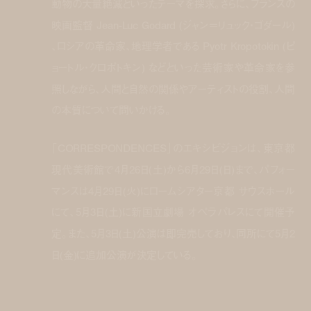
動物の大量絶滅といったテーマを探求。さらに、フランスの
映画監督 Jean-Luc Godard (ジャン＝リュック・ゴダール)
、ロシアの革命家、地理学者である Pyotr Kropotokin (ピ
ョートル・クロポトキン) などといった芸術家や革命家を参
照しながら、人間と自然の関係やアーティストの役割、人間
の本質について問いかける。
「CORRESPONDENCES」のエキシビジョンは、東京都
現代美術館で4月26日(土)から6月29日(日)まで、パフォー
マンスは4月29日(火)にロームシアター京都 サウスホール
にて、5月3日(土)に新国立劇場 オペラパレスにて開催予
定。また、5月3日(土)公演は即完売しており、同所にて5月2
日(金)に追加公演が決定している。