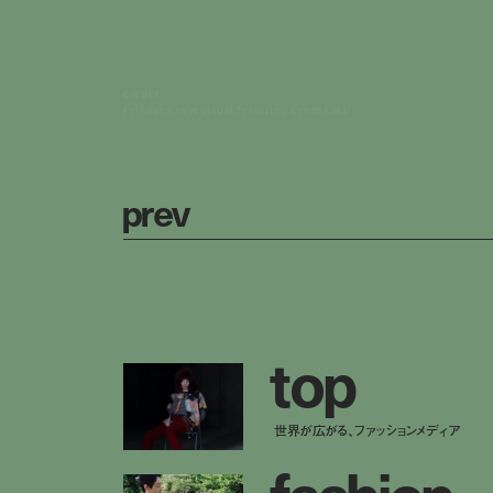
cartier
releases new visual featuring kento kaku
p
r
e
v
t
o
p
世界が広がる、ファッションメディア
f
a
s
h
i
o
n