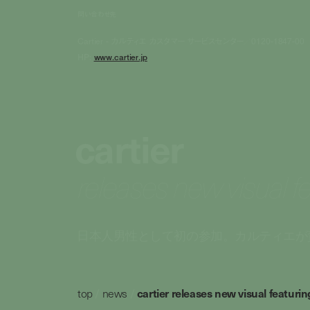
問い合わせ先
Cartier - カルティエ カスタマー サービスセンター／0120-1847-00
HP:
www.cartier.jp
cartier
releases new visual f
日本人男性として初の参加。カルティエが
top
/
news
/
cartier releases new visual featuri