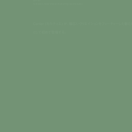
cartier
releases new visual featuring kento kaku
Cartier (カルティエ) が、幅広いクリエイションをフィーチャ
として初めて登場する。