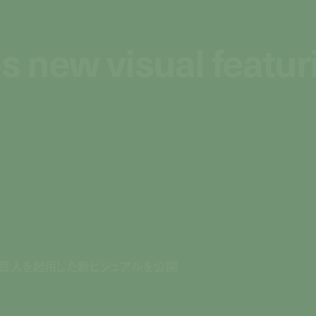
es new visual featur
es new visual featur
賢人を起用した新ビジュアルを公開