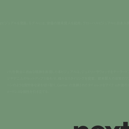
ーした新たなビジュアルを発表。モデルには、俳優の賀来賢人を起用。グローバルビジュアルに日本人
パリを舞台に自由な精神を表現した本ビジュアルは、ジュエリーやウォッチをテーラード
ツやデニムのセットアップと合わせ、様々なスタイリングを提案。 賀来賢人の日常のワ
ーンのような自然体な姿を切り取り、Cartier の洗練されたタイムレスなアイテムが彼の
ォートレスな個性を引き立てる。