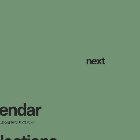
n
e
x
t
e
n
d
a
r
による日替わりレコメンド
l
e
c
t
i
o
n
s