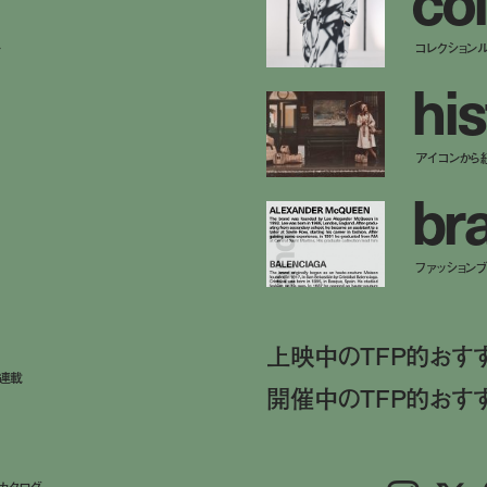
ー
コレクション
h
i
s
アイコンから
b
r
ファッションブラ
上映中のTFP的おす
ト連載
開催中のTFP的おす