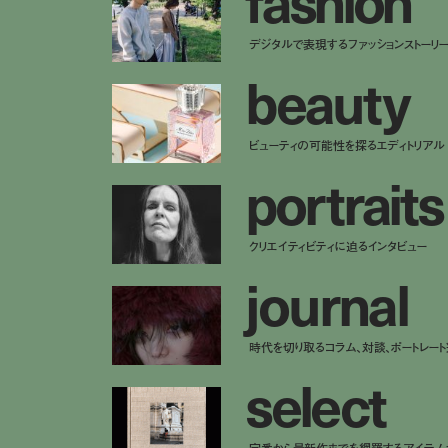
デジタルで表現するファッションストーリ
b
e
a
u
t
y
ビューティの可能性を探るエディトリアル
p
o
r
t
r
a
i
t
s
クリエイティビティに迫るインタビュー
j
o
u
r
n
a
l
時代を切り取るコラム、対談、ポートレー
s
e
l
e
c
t