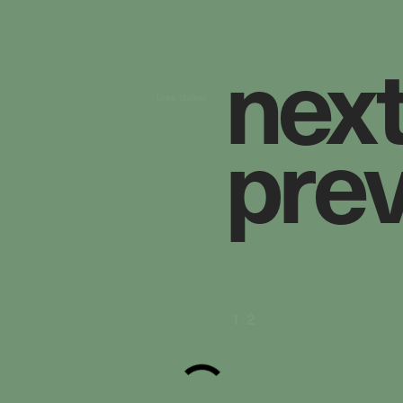
n
e
x
Drew Starkey
p
r
e
1
/
2