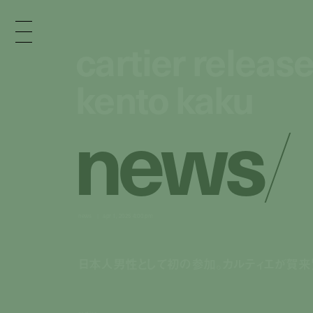
cartier releas
cartier releas
kento kaku
kento kaku
n
e
w
s
/
news
apr 1, 2025 4:00 pm
日本人男性として初の参加。カルティエが賀来