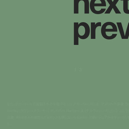
n
e
x
p
r
e
1
/
3
また、グローバルで展開される今回のビジュアルシリーズには、アメリカの俳優 Dr
Starkey (ドリュー・スターキー) や、Kelvin Harrison Jr (ケルヴィン・ハリソン・ジュニア
出演。あらゆる人の個性とエレガンスを映し出した Cartier の新ビジュアルをチェックし
て。