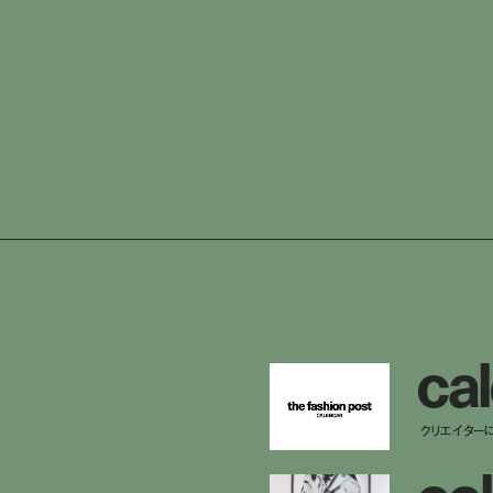
c
a
l
クリエイター
c
o
l