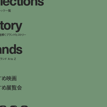
ルック一覧
t
o
r
y
紐解くブランドヒストリー
a
n
d
s
ンド A to Z
すめ映画
すめ展覧会