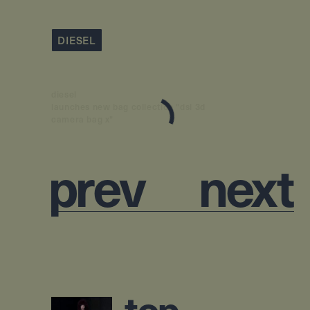
DIESEL
diesel
launches new bag collection "dsl 3d
camera bag x"
p
r
e
v
n
e
x
t
t
o
p