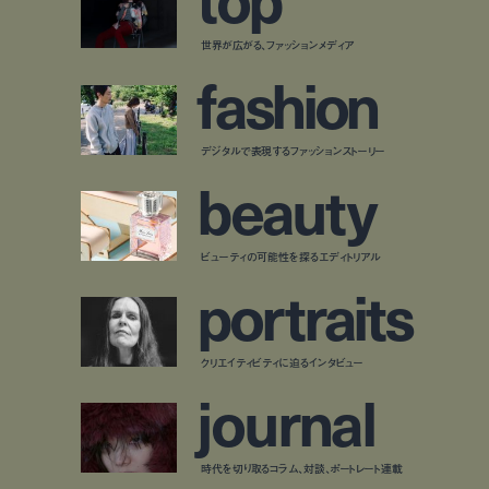
世界が広がる、ファッションメディア
f
a
s
h
i
o
n
デジタルで表現するファッションストーリー
b
e
a
u
t
y
ビューティの可能性を探るエディトリアル
p
o
r
t
r
a
i
t
s
クリエイティビティに迫るインタビュー
j
o
u
r
n
a
l
時代を切り取るコラム、対談、ポートレート連載