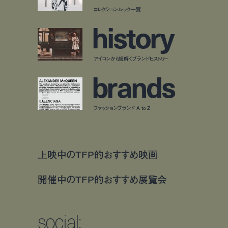
コレクションルック一覧
h
i
s
t
o
r
y
アイコンから紐解くブランドヒストリー
b
r
a
n
d
s
ファッションブランド A to Z
上映中のTFP的おすすめ映画
開催中のTFP的おすすめ展覧会
social: