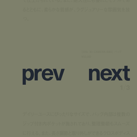
て仕上げられている。また、耐久性にも優れたモデルであ
るとともに、柔らかな質感が、ラグジュアリーな雰囲気を放
つ。
「DSL 3D CAMERA BAG」 バッグ
p
r
e
v
n
e
x
t
¥55,000
1
/
3
デイリーユースにぴったりなサイズで、バッグ内部は複数の
ジップ付き内ポケットが施されており、整理整頓もスムーズ
に行える。また、長さ調節と取り外しができるクロスボディス