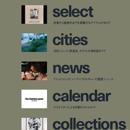
s
e
l
e
c
t
定番から最新作までを網羅するアイテムカタログ
c
i
t
i
e
s
注目ショップ、飲食店、ホテルの保存版ガイド
n
e
w
s
ファッション/ビューティ/カルチャーの最新ニュース
c
a
l
e
n
d
a
r
クリエイターによる日替わりレコメンド
c
o
l
l
e
c
t
i
o
n
s