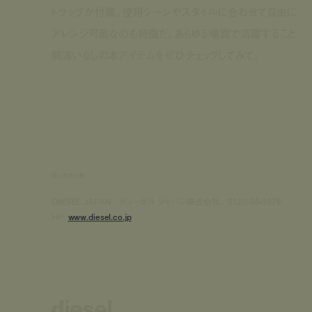
トラップが付属。使用シーンやスタイルに合わせて自由に
アレンジ可能なのも特徴だ。あらゆる場面で活躍すること
間違いなしの本アイテムをぜひチェックしてみて。
問い合わせ先
DIESEL JAPAN - ディーゼル ジャパン株式会社／0120-55-1978
HP:
www.diesel.co.jp
diesel