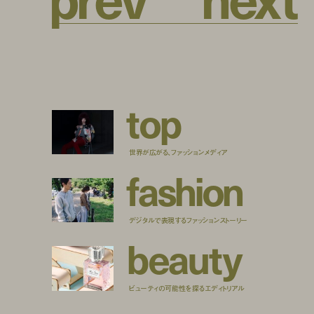
t
o
p
世界が広がる、ファッションメディア
f
a
s
h
i
o
n
デジタルで表現するファッションストーリー
b
e
a
u
t
y
ビューティの可能性を探るエディトリアル