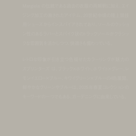
Margiela の伝統である過去の衣服の再解釈に加え、エイ
ジング加工の施されたアイテム。20世紀中頃の陸上競技
用シューズからインスパイアされており、ソールのクッショ
ン性のあるラバーとスパイク状のトラックソールがクラシッ
クな雰囲気を活かしつつ、快適さも備わっている。
レトロな印象が引き立つ色褪せたカラーリングが魅力の
スプリンターズ は、ブラック×ホワイト、ホワイト×グレー、レ
モンイエロー×ブルー、キウイグリーン×ブルーの4色展開。
鮮やかなグリーンやブルーは、2025年春夏コレクションの
キーワードの一つでもある、ガーデニングに由来している。