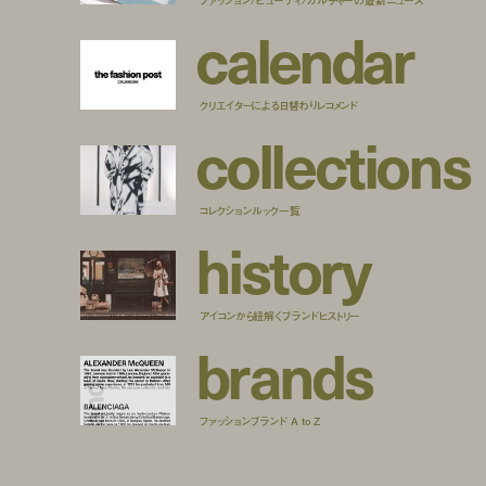
c
a
l
e
n
d
a
r
クリエイターによる日替わりレコメンド
c
o
l
l
e
c
t
i
o
n
s
コレクションルック一覧
h
i
s
t
o
r
y
アイコンから紐解くブランドヒストリー
b
r
a
n
d
s
ファッションブランド A to Z