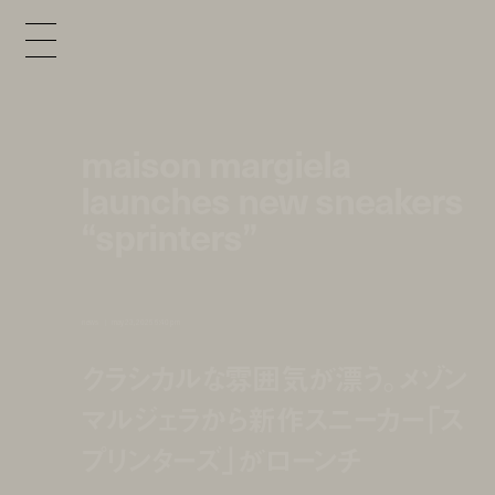
maison margiela
launches new sneakers
“sprinters”
news
may 23, 2025 5:40 pm
クラシカルな雰囲気が漂う。メゾン
マルジェラから新作スニーカー「ス
プリンターズ」がローンチ