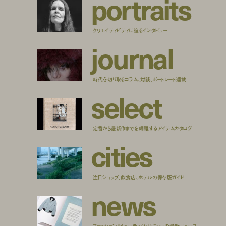
p
o
r
t
r
a
i
t
s
クリエイティビティに迫るインタビュー
j
o
u
r
n
a
l
時代を切り取るコラム、対談、ポートレート連載
s
e
l
e
c
t
定番から最新作までを網羅するアイテムカタログ
c
i
t
i
e
s
注目ショップ、飲食店、ホテルの保存版ガイド
n
e
w
s
ファッション/ビューティ/カルチャーの最新ニュース