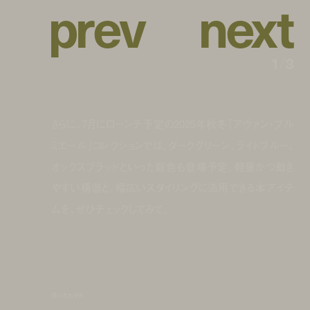
p
r
e
v
n
e
x
t
1
/
3
さらに、7月にローンチ予定の2025年秋冬「アヴァン・プル
ミエール」コレクションでは、ダークグリーン、ライトブルー、
オックスブラッドといった新色も登場予定。軽量かつ動き
やすい構造と、幅広いスタイリングに活用できる本アイテ
ムを、ぜひチェックしてみて。
問い合わせ先