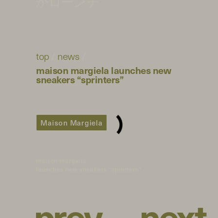
がローンチ
top
/
news
/
maison margiela launches new
sneakers “sprinters”
Maison Margiela
maison margiela
launches new sneakers “sprinters”
p
r
e
v
n
e
x
t