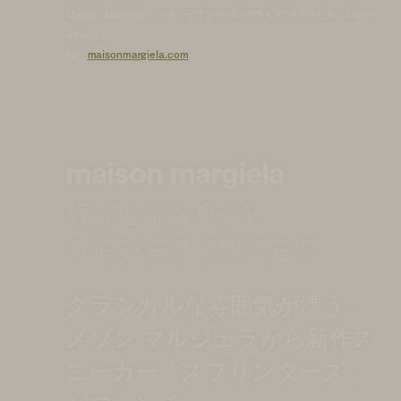
Maison Margiela - マルジェラ ジャパン クライアントサービス／0120-
934-779‬
HP:
maisonmargiela.com
maison margiela
launches new
sneakers “sprinters”
クラシカルな雰囲気が漂う。
メゾン マルジェラから新作ス
ニーカー「スプリンターズ」