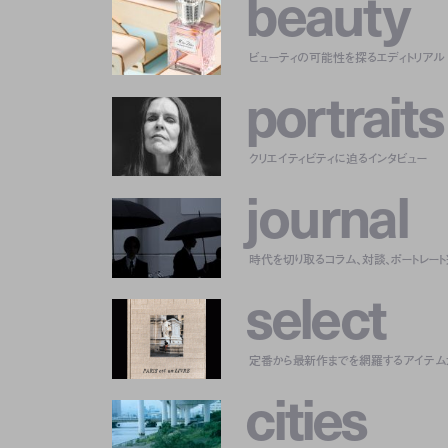
b
e
a
u
t
y
ビューティの可能性を探るエディトリアル
p
o
r
t
r
a
i
t
s
クリエイティビティに迫るインタビュー
j
o
u
r
n
a
l
時代を切り取るコラム、対談、ポートレー
s
e
l
e
c
t
定番から最新作までを網羅するアイテム
c
i
t
i
e
s