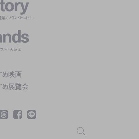
t
o
r
y
紐解くブランドヒストリー
a
n
d
s
ンド A to Z
すめ映画
すめ展覧会
Threads
Facebook
LINE