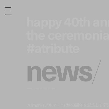
happy 40th ann
happy 40th ann
the ceremonial
the ceremonial
#atribute
#atribute
n
e
w
s
/
news
mar 17, 2015 2:07 pm
Armani (アルマーニ) が40周年を記念してデジ