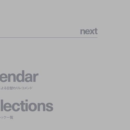
n
e
x
t
e
n
d
a
r
による日替わりレコメンド
l
e
c
t
i
o
n
s
ルック一覧