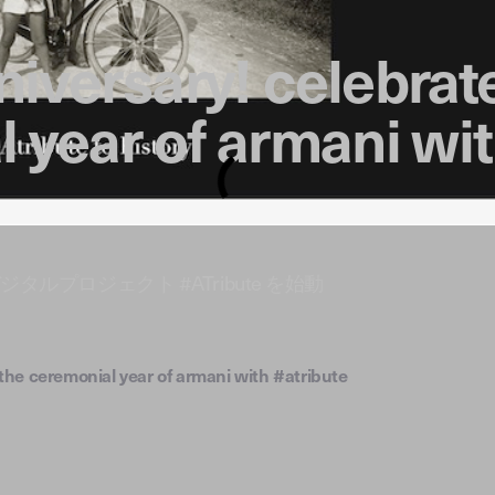
iversary! celebrat
 year of armani wi
ジタルプロジェクト #ATribute を始動
the ceremonial year of armani with #atribute