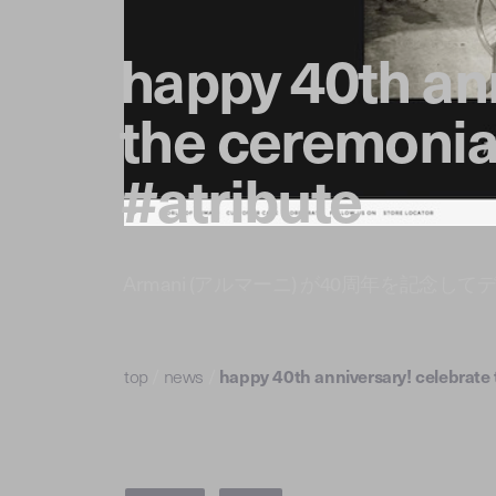
happy 40th ann
the ceremonial
#atribute
Armani (アルマーニ) が40周年を記念してデ
top
/
news
/
happy 40th anniversary! celebrate 