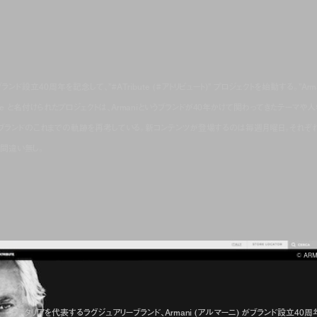
ンド設立40周年を記念して、”#ATribute (#アトリビュート)” プロジェクトを始動する。”Arma
bute と名付けられたプロジェクトは、Armaniというブランドが40年かけて関わってきたテーマや人
を通してブランドのこれまでの軌跡を再考している。新コンテンツが登場するのは毎週月曜日。それぞ
と間違い無し。
© ARM
イタリアを代表するラグジュアリーブランド、Armani (アルマーニ) がブランド設立40周