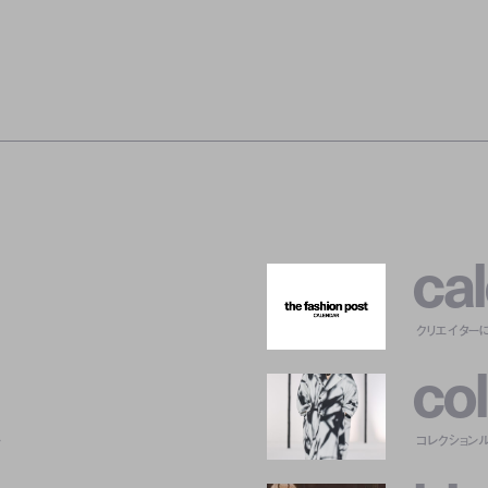
c
a
l
クリエイター
c
o
l
ー
コレクション