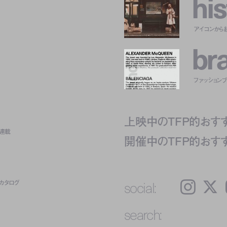
h
i
s
アイコンから
b
r
ファッションブラ
上映中のTFP的おす
ト連載
開催中のTFP的おす
social:
カタログ
Instagram
𝕏
search: