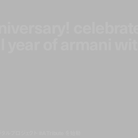
iversary! celebrat
iversary! celebrat
 year of armani wi
 year of armani wi
タルプロジェクト #ATribute を始動