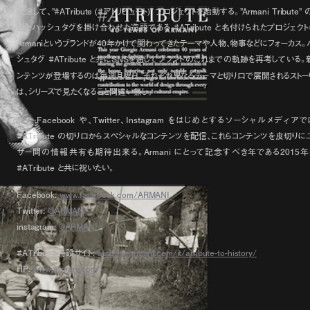
記念して、”#ATribute (#アトリビュート)” プロジェクトを始動する。”Armani Tribute”
語とハッシュタグを掛け合わせた造語である #ATribute と名付けられたプロジェクト
Armaniというブランドが40年かけて関わってきたテーマや人物、物事などにフォーカス。
シュタグ #ATribute と共にSNSを通してブランドのこれまでの軌跡を再考している。
ンテンツが登場するのは毎週月曜日。それぞれ異なるテーマと切り口で展開されるストー
は、シリーズで見たくなること間違い無し。
また Facebook や、Twitter、Instagram をはじめとするソーシャルメディアで
#ATribute の切り口からスペシャルなコンテンツを配信、これらコンテンツを皮切りに
ザー間の情報共有も期待出来る。Armani にとって記念すべき年である2015年
#ATribute と共に祝いたい。
Facebook:
www.facebook.com/ARMANI
Twitter:
@ARMANI
instagram:
@ARMANI
#ATribute 特設サイト:
atribute.armani.com/it/atribute-to-history/
HP:
www.armani.com