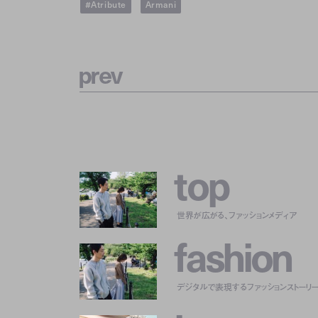
#Atribute
Armani
p
r
e
v
t
o
p
世界が広がる、ファッションメディア
f
a
s
h
i
o
n
デジタルで表現するファッションストーリ