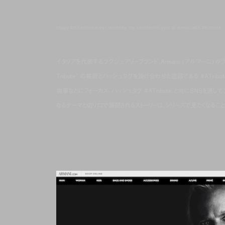
happy 40th anniversary! celebrate the ceremonial year of armani with #atribute
イタリアを代表するラグジュアリーブランド、Armani (アルマーニ) がブラ
Tribute” の略語とハッシュタグを掛け合わせた造語である #ATri
物事などにフォーカス。ハッシュタグ #ATribute と共にSNS
なるテーマと切り口で展開されるストーリーは、シリーズで見たくなるこ