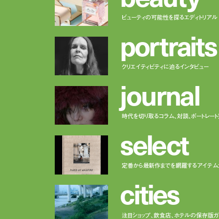
ビューティの可能性を探るエディトリアル
p
o
r
t
r
a
i
t
s
クリエイティビティに迫るインタビュー
j
o
u
r
n
a
l
時代を切り取るコラム、対談、ポートレー
s
e
l
e
c
t
定番から最新作までを網羅するアイテム
c
i
t
i
e
s
注目ショップ、飲食店、ホテルの保存版ガ