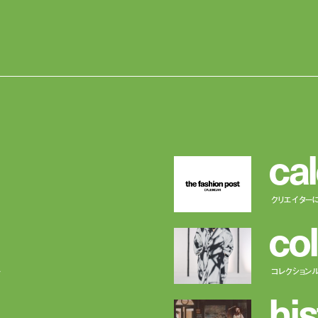
c
a
l
クリエイター
c
o
l
ー
コレクション
h
i
s