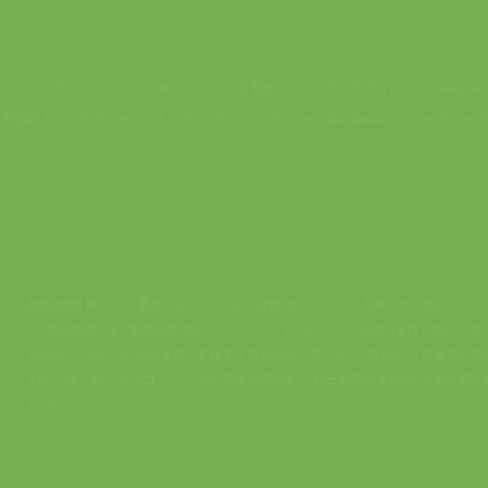
ネルコート バッグにフォーカスした新キャンペーンを発表。クリエイティブ ディレクター Alessand
代初頭のボヘミアンなスピリットを、イギリスのフォトグラファー Julie Greve (ジュリー・グレーヴ)
自由と自然体、そして音楽のもつタイムレスな魅力にオマージュを捧げた今回のキャン
ン。陽光が降り注ぐ草原を舞台に、ミュージックフェスティバルの始まりを待ちながら、友
ちとリラックスしたひとときを過ごす様子を描き出した。笑い合い、抱き合い、無邪気に遊
その一瞬一瞬に、ネルコート バッグが自然に寄り添い、自己表現の象徴として存在感を
ている。