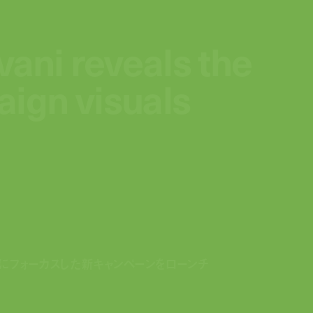
vani reveals the
vani reveals the
aign visuals
aign visuals
グにフォーカスした新キャンペーンをローンチ