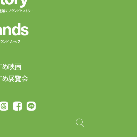
紐解くブランドヒストリー
a
n
d
s
ンド A to Z
すめ映画
すめ展覧会
Threads
Facebook
LINE