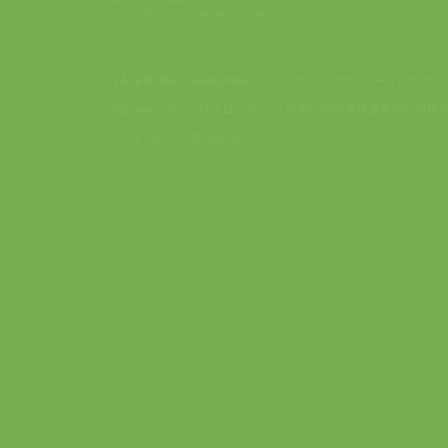
valentino garavani
reveals the nellcôte campaign visuals
VALENTINO GARAVANI (ヴァレンティノ ガラヴァーニ) が、
Michele (アレッサンドロ・ミケーレ) が描く1960年代後半から70年
エフォートレスに写し出した。