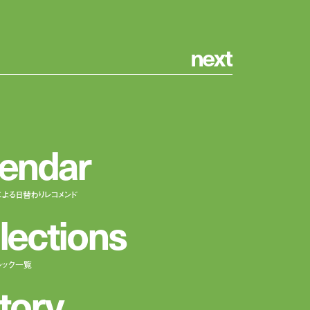
n
e
x
t
e
n
d
a
r
による日替わりレコメンド
l
e
c
t
i
o
n
s
ルック一覧
t
o
r
y