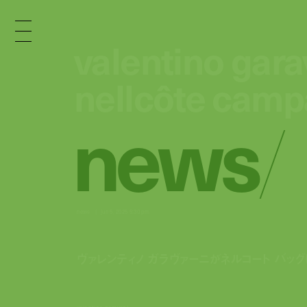
valentino gara
valentino gara
nellcôte camp
nellcôte camp
n
e
w
s
/
news
jun 5, 2025 5:30 pm
ヴァレンティノ ガラヴァーニがネルコート バッ