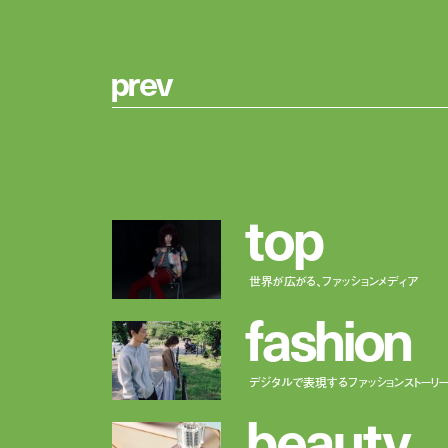
p
r
e
v
t
o
p
世界が広がる、ファッションメディア
f
a
s
h
i
o
n
デジタルで表現するファッションストーリ
b
e
a
u
t
y