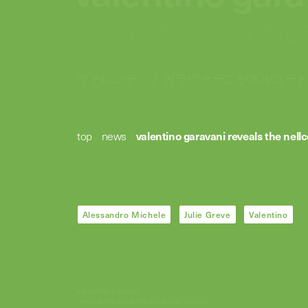
reveals the nellcôte 
ヴァレンティノ ガラヴァーニがネルコー
top
/
news
/
valentino garavani reveals the nell
Alessandro Michele
Julie Greve
Valentino
valentino garavani
reveals the nellcôte campaign visuals