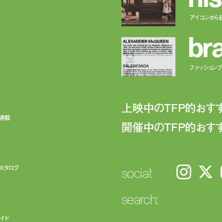
アイコンから
b
r
ファッションブラ
上映中のTFP的おす
ト連載
開催中のTFP的おす
social:
カタログ
Instagram
𝕏
search:
イド