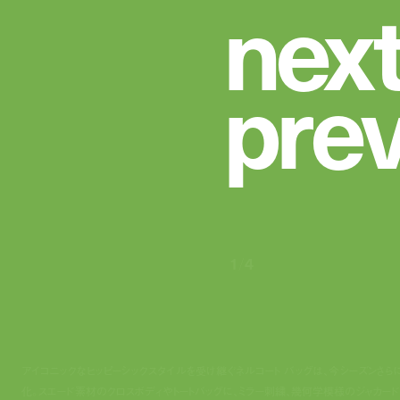
n
e
x
p
r
e
1
/
4
アイコニックなヒッピーシックスタイルを受け継ぐネルコート バッグは、今シーズンさら
化。スエード素材のクロスボディやトートバッグに、ミラー刺繍、幾何学模様のジャカード