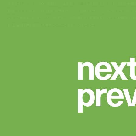
ルチカラービーズ、フラワー刺繍など、多彩なディテールが施された。さらに、2025年春
登場したミディアムトートに続き、今季はコンパクトな新バリエーションもラインナップ。グ
ンカーフやスエード、チェリフィック モチーフの刺繍など、多様なラインナップが展開され
る。自由な精神を表現した本キャンペーンをチェックしてみて。
n
e
x
p
r
e