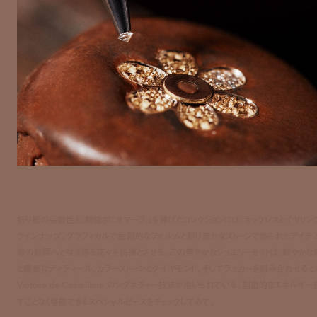
折り紙の芸術性と、精緻さにオマージュを捧げたコレクションには、ネックレスとイヤリン
ラインナップ。グラフィカルで独創的なフォルムと彩り豊かなストーンで飾られたアイテ
春の庭園へと咲き誇る花々を彷彿とさせる。この華やかなジュエリーセットは、鮮やかな
と繊細なディティール、カラーストーンとダイヤモンド、そしてラッカーを組み合わせると
Victoire de Castellane のシグネチャー技法が用いられている。創造的なエネルギー
すことなく堪能できるスペシャルピースをチェックしてみて。