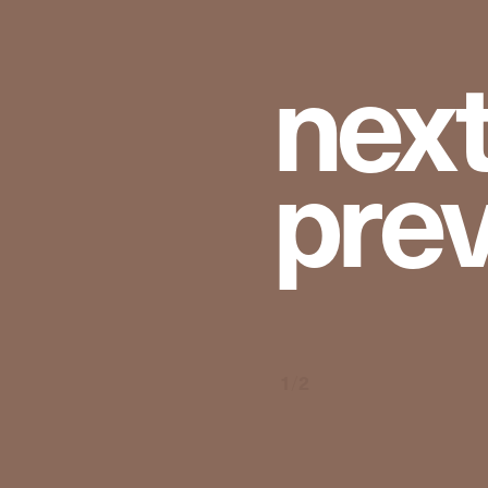
n
e
x
p
r
e
1
/
2