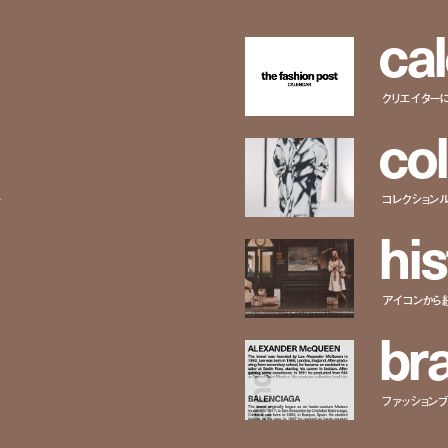
c
a
l
クリエイター
c
o
l
ー
コレクション
h
i
s
アイコンから
b
r
ファッションブラ