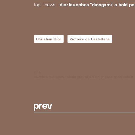
top
/
news
/
dior launches "diorigami" a bold po
Christian Dior
Victoire de Castellane
dior
launches "diorigami" a bold pop-inspired high jewelry collection
p
r
e
v