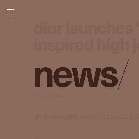
dior launches 
dior launches 
inspired high 
inspired high 
n
e
w
s
/
news
jul 14, 2025 1:50 pm
ディオールから新作ファイン ジュエリーコレクシ