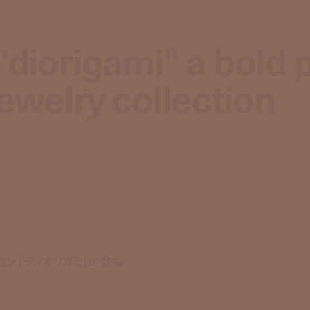
"diorigami" a bold 
"diorigami" a bold 
jewelry collection
jewelry collection
ョン「ディオリガミ」が登場