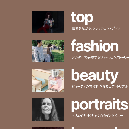
t
o
p
世界が広がる、ファッションメディア
f
a
s
h
i
o
n
デジタルで表現するファッションストーリ
b
e
a
u
t
y
ビューティの可能性を探るエディトリアル
p
o
r
t
r
a
i
t
s
クリエイティビティに迫るインタビュー