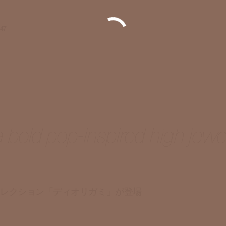
47
a bold pop-inspired high jewe
コレクション「ディオリガミ」が登場