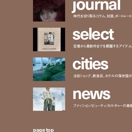
j
o
u
r
n
a
l
時代を切り取るコラム、対談、ポートレー
s
e
l
e
c
t
定番から最新作までを網羅するアイテム
c
i
t
i
e
s
注目ショップ、飲食店、ホテルの保存版ガ
n
e
w
s
ファッション/ビューティ/カルチャーの最
page top