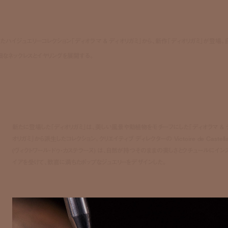
、誕生したハイジュエリーコレクション「ディオラマ & ディオリガミ」から、新作「ディオリガミ」が登場。
細なネックレスとイヤリングを展開する。
新たに登場した「ディオリガミ」は、美しい風景や動植物をモチーフにした「ディオラマ & 
オリガミ」から派生したコレクション。クリエイティブ ディレクターの Victoire de Castell
(ヴィクトワール・ドゥ・カステラーヌ) は、自然が持つそのままの美しさとクチュールにイン
イアを受けて、歓喜に満ちたポップなジュエリーをデザインした。