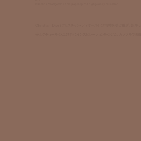
dior
launches "diorigami" a bold pop-inspired high jewelry collection
Christian Dior (クリスチャン・ディオール) の精神を受け継ぎ
美とクチュールの卓越性にインスピレーションを受けた、カラフルで繊