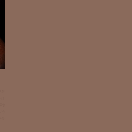
グが
ムは
輝き
いう
を余