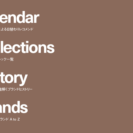
e
n
d
a
r
による日替わりレコメンド
l
e
c
t
i
o
n
s
ルック一覧
t
o
r
y
紐解くブランドヒストリー
a
n
d
s
ンド A to Z