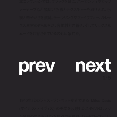
本コレクションでは、ブラックを軸に、バーガンディやガッフ
ァーテープなど幅広い色彩とテクスチャーを取り入れ、伝
統と華やかさを強調。テーラリングやフェイクファー、ルレッ
クス素材のきらめきが、官能性と冷静さ、そしてリュクスな
ムードを共存させているのも印象的だ。
p
r
e
v
n
e
x
t
1
/
5
1940年代のジャズトランペット奏者である Miles Davis
(マイルス・デイヴィス) の美学を反映したスタイルは、メゾ
ン独自のマスキュリンな視点で再構築。ワードロープという