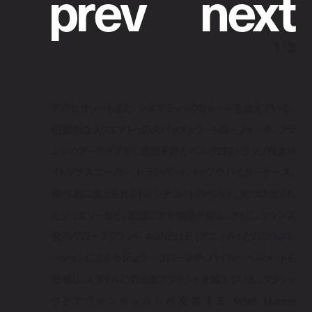
p
r
e
v
n
e
x
t
1
/
3
アクセサリーもまた、シネマティックなムードを添えている。
伝統的なスクエアトゥのスパッツォラートローファーや、ブラ
ンドのアーカイブから着想を得たベルクロストラップ付きハ
イトップスニーカー、トランペットバッグやバイカーケース、
無作為に添えられたトレンチコートのベルト、見つけ出され
たジュエリーなど、細部にまで物語が宿る。さらに、フランス
発のグローブブランド AGNELLE (アニェル) とのコラボレ
ーションによるモジュラーグローブや、バイカーヘルメットも
登場し、スタイルに自由なアクセントを加えている。
クラシッ
クとアヴァンギャルドが交差する
MM6
Maison