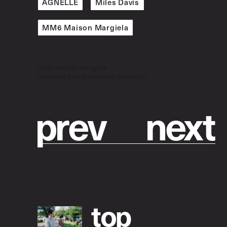
AGNELLE
Miles Davis
MM6 Maison Margiela
mm6 maison margiela
launches first menswear collection
p
r
e
v
n
e
x
t
t
o
p