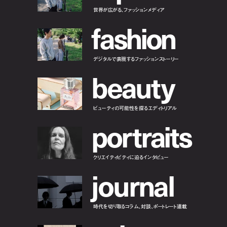
世界が広がる、ファッションメディア
f
a
s
h
i
o
n
デジタルで表現するファッションストーリー
b
e
a
u
t
y
ビューティの可能性を探るエディトリアル
p
o
r
t
r
a
i
t
s
クリエイティビティに迫るインタビュー
j
o
u
r
n
a
l
時代を切り取るコラム、対談、ポートレート連載