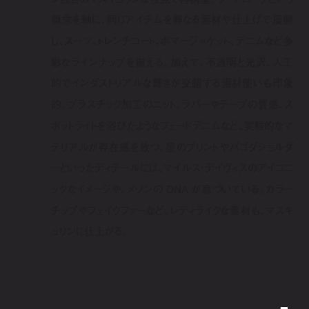
概念を軸に、同じアイテムを異なる素材や仕上げで展開
し、スーツ、トレンチコート、ボマージャケット、デニムなど多
彩なラインナップを揃える。
加えて、不透明と光沢、人工
的でインダストリアルな輝きが交錯する素材使いも印象
的。プラスチック加工のニット、ラバーやテープの質感、ス
ポットライトを浴びたようなフェードデニムなど、実験的なマ
テリアルが存在感を放つ。星のプリントやパゴダショルダ
ーといったディテールには、マイルス・デイヴィスのアイコニ
ックなイメージや、メゾンの DNA が息づいている。カラー
チップやフェイクファーなど、レディライクな素材も、マスキ
ュリンに仕上がる。