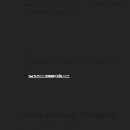
Margiela
ならではのメンズスタイル。この機会に、ぜひ店
頭でその世界観を体感してみて。
問い合わせ先
MM6 Maison Margiela - Margiela Japan Client Service／0120-
934-779
HP:
www.maisonmargiela.com
mm6 maison margiela
launches first