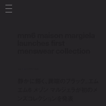
mm6 maison margiela
launches first
menswear collection
news
jul 17, 2025 11:30 am
静かに輝く、異端のブラック。エム
エム6 メゾン マルジェラが初のメ
ンズコレクションを発表