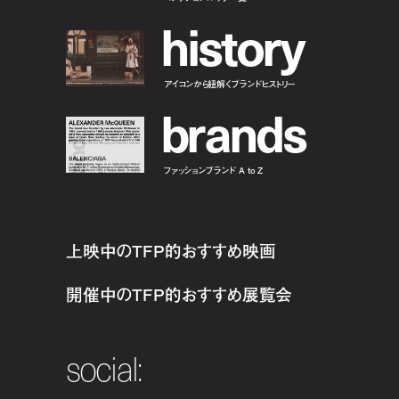
h
i
s
t
o
r
y
アイコンから紐解くブランドヒストリー
b
r
a
n
d
s
ファッションブランド A to Z
上映中のTFP的おすすめ映画
開催中のTFP的おすすめ展覧会
social: