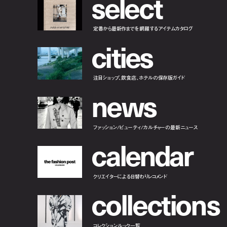
s
e
l
e
c
t
定番から最新作までを網羅するアイテムカタログ
c
i
t
i
e
s
注目ショップ、飲食店、ホテルの保存版ガイド
n
e
w
s
ファッション/ビューティ/カルチャーの最新ニュース
c
a
l
e
n
d
a
r
クリエイターによる日替わりレコメンド
c
o
l
l
e
c
t
i
o
n
s
コレクションルック一覧