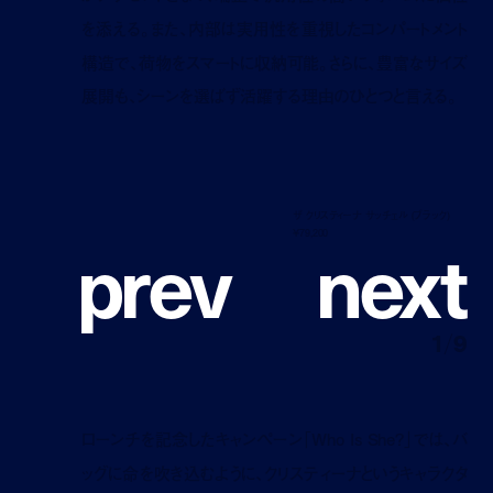
を添える。また、内部は実用性を重視したコンパートメント
構造で、荷物をスマートに収納可能。さらに、豊富なサイズ
展開も、シーンを選ばず活躍する理由のひとつと言える。
ザ クリスティーナ サッチェル (ブラック)
p
r
e
v
n
e
x
t
¥79,200
1
/
9
ローンチを記念したキャンペーン「Who Is She?」では、バ
ッグに命を吹き込むように、クリスティーナというキャラクタ