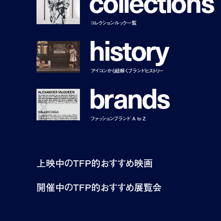
c
o
l
l
e
c
t
i
o
n
s
コレクションルック一覧
h
i
s
t
o
r
y
アイコンから紐解くブランドヒストリー
b
r
a
n
d
s
ファッションブランド A to Z
上映中のTFP的おすすめ映画
開催中のTFP的おすすめ展覧会