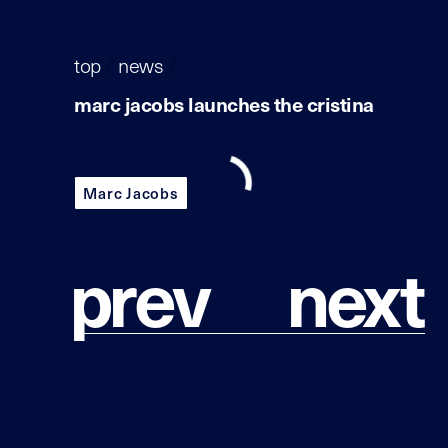
top
/
news
/
marc jacobs launches the cristina
Marc Jacobs
p
r
e
v
n
e
x
t