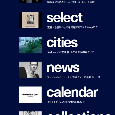
時代を切り取るコラム、対談、ポートレート連載
s
e
l
e
c
t
定番から最新作までを網羅するアイテムカタログ
c
i
t
i
e
s
注目ショップ、飲食店、ホテルの保存版ガイド
n
e
w
s
ファッション/ビューティ/カルチャーの最新ニュース
c
a
l
e
n
d
a
r
クリエイターによる日替わりレコメンド