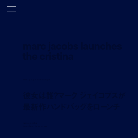
marc jacobs launches
the cristina
news
aug 5, 2025 12:20 pm
彼女は誰？マーク ジェイコブスが
最新作ハンドバッグをローンチ
marc jacobs
launches the cristina