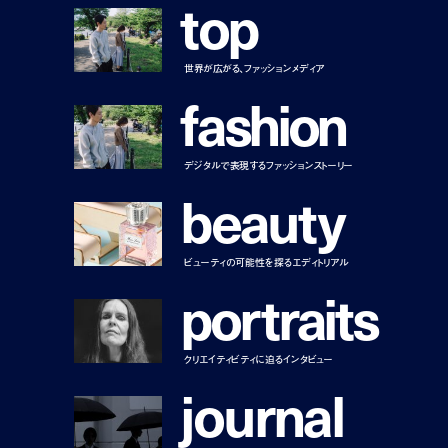
t
o
p
世界が広がる、ファッションメディア
f
a
s
h
i
o
n
デジタルで表現するファッションストーリー
b
e
a
u
t
y
ビューティの可能性を探るエディトリアル
p
o
r
t
r
a
i
t
s
クリエイティビティに迫るインタビュー
j
o
u
r
n
a
l