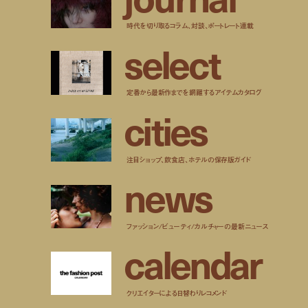
時代を切り取るコラム、対談、ポートレート連載
s
e
l
e
c
t
定番から最新作までを網羅するアイテムカタログ
c
i
t
i
e
s
注目ショップ、飲食店、ホテルの保存版ガイド
n
e
w
s
ファッション/ビューティ/カルチャーの最新ニュース
c
a
l
e
n
d
a
r
クリエイターによる日替わりレコメンド