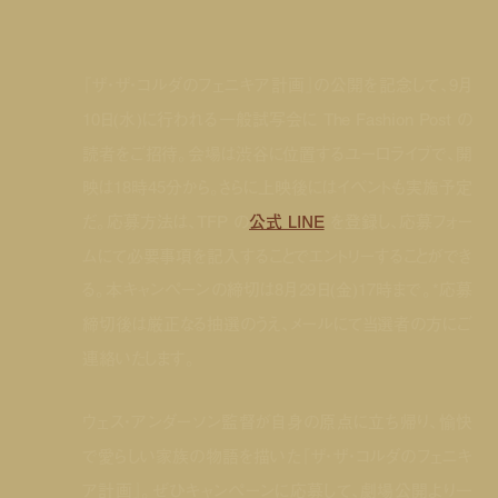
『ザ・ザ・コルダのフェニキア計画』の公開を記念して、9月
10日(水)に行われる一般試写会に The Fashion Post の
読者をご招待。会場は渋谷に位置するユーロライブで、開
映は18時45分から。さらに上映後にはイベントも実施予定
だ。応募方法は、TFP の
公式 LINE
を登録し、応募フォー
ムにて必要事項を記入することでエントリーすることができ
る。本キャンペーンの締切は8月29日(金)17時まで。*応募
締切後は厳正なる抽選のうえ、メールにて当選者の方にご
連絡いたします。
ウェス・アンダーソン監督が自身の原点に立ち帰り、愉快
で愛らしい家族の物語を描いた『ザ・ザ・コルダのフェニキ
ア計画』。ぜひキャンペーンに応募して、劇場公開より一