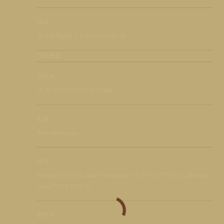
住所
渋谷区円山町 1-5 KINOHAUS 2F
作品情報
作品名
ザ・ザ・コルダのフェニキア計画
監督
Wes Anderson
出演
Benicio Del Toro、Mia Threapleton (ミア・スレアプレトン)、Michael
Cera (マイケル・セラ)
製作年