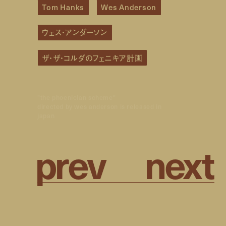
Tom Hanks
Wes Anderson
ウェス・アンダーソン
ザ・ザ・コルダのフェニキア計画
"the phoenician scheme"
directed by wes anderson is released in
japan
p
r
e
v
n
e
x
t