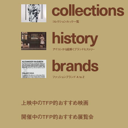
c
o
l
l
e
c
t
i
o
n
s
コレクションルック一覧
h
i
s
t
o
r
y
アイコンから紐解くブランドヒストリー
b
r
a
n
d
s
ファッションブランド A to Z
上映中のTFP的おすすめ映画
開催中のTFP的おすすめ展覧会