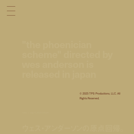
"the phoenician
scheme" directed by
wes anderson is
released in japan
© 2025 TPS Productions, LLC. All
Rights Reserved.
news
aug 15, 2025 5:00 pm
ウェス・アンダーソンの原点回帰。