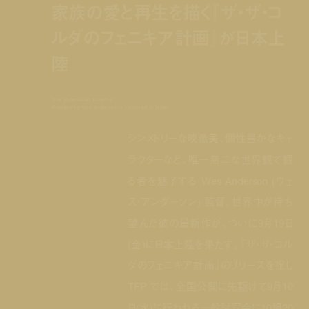
家族の愛と再生を描く『ザ・ザ・コ
ルダのフェニキア計画』が日本上
陸
"the phoenician scheme"
directed by wes anderson is released in japan
シンメトリーな映像美、個性豊かなキャ
ラクターなど、唯一無二な世界観で観
る者を魅了する Wes Anderson (ウェ
ス・アンダーソン) 監督。世界中が待ち
望んだ彼の最新作が、ついに9月19日
(金)に日本上陸を果たす。『ザ・ザ・コル
ダのフェニキア計画』のリリースを祝し
TFP では、全国公開に先駆けて9月10
日(水)に行われる一般試写会に10組20