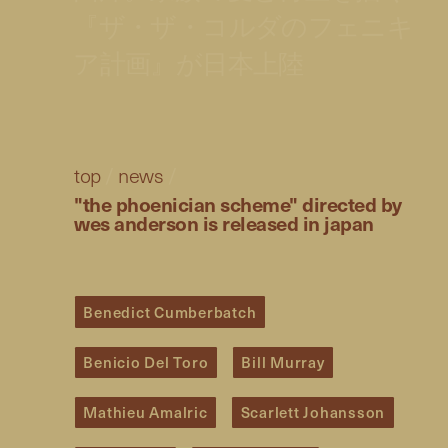
『ザ・ザ・コルダのフェニキ
ア計画』が日本上陸
top
/
news
/
"the phoenician scheme" directed by
wes anderson is released in japan
Benedict Cumberbatch
Benicio Del Toro
Bill Murray
Mathieu Amalric
Scarlett Johansson