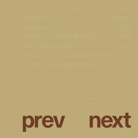
デル・トロ)。また Tom Hanks (トム・ハンクス)、Scarlett
Johansson (スカーレット・ヨハンソン)、Benedict
Cumberbatch (ベネディクト・カンバーバッチ) など、主役
級の豪華スターらが物語に華を添える。さらにウェス作品
常連の Mathieu Amalric (マチュー・アマルリック)、Bill
Murray (ビル・マーレイ) も登場。新たな愛くるしいくせ者
キャラクターたちのお披露目が楽しみだ。
© 2025 TPS Productions, LLC. All
p
r
e
v
n
e
x
t
Rights Reserved.
1
/
5