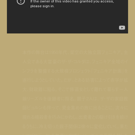
本作の舞台は1950年代、架空の大独立国フェニキア。主
人公である大富豪のザ・ザ・コルダは、フェニキア全域のイ
ンフラを整備する大規模プロジェクト「フェニキア計画」を
遂行しようとしていた。だが、とある妨害によって赤字が拡
大、財政難に陥る。そこで修道女として離れて暮らす一人
娘リーズルを後継者に指名。親子2人は、ザ・ザの家庭教
師ビョルンも伴って、資金集めの旅に出ることに。次々に
現れる暗殺者を巧みにかわし、出資者との駆け引きを続け
るうちに、冷え切った親子関係は徐々に変化していく。果た