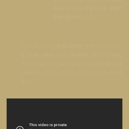
名さまをご招待。応募方法等、詳細は
記事の最後をチェック。
ウェス・アンダーソン監督が最新作『ザ・ザ・コルダのフェニ
キア計画』で表現したのは、原点回帰。『ダージリン急行』
や『ファンタスティック Mr.FOX』などにみられる、家族の絆
と再生をテーマにしたクライム・ファミリー・コメディを生み
出した。