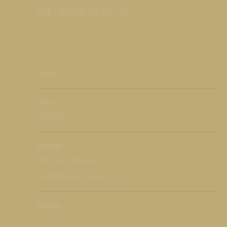
足早く本作の魅力に触れてみて。
試写会情報
開催日
9月10日(水)
開催時間
開場 18:15／開映 18:45
*上映時間102分、上映後イベント予定
開催場所
ユーロライブ