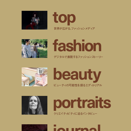
t
o
p
世界が広がる、ファッションメディア
f
a
s
h
i
o
n
デジタルで表現するファッションストーリー
b
e
a
u
t
y
ビューティの可能性を探るエディトリアル
p
o
r
t
r
a
i
t
s
クリエイティビティに迫るインタビュー
j
o
u
r
n
a
l