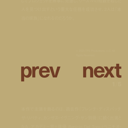
してプロジェクトを無事に完遂し、リーズルの母親を殺した
人を見つけ出すという重大な任務を成功させ、2人は「本
当の家族」になれるのだろうか。
© 2025 TPS Productions, LLC. All
p
r
e
v
n
e
x
t
Rights Reserved.
1
/
5
本作で主演を飾るのは、過去作『フレンチ・ディスパッチ
ザ・リバティ、カンザス・イヴニング・サン別冊』に続く出演と
なる、アカデミー賞®︎俳優 Benicio Del Toro (ベニチオ・