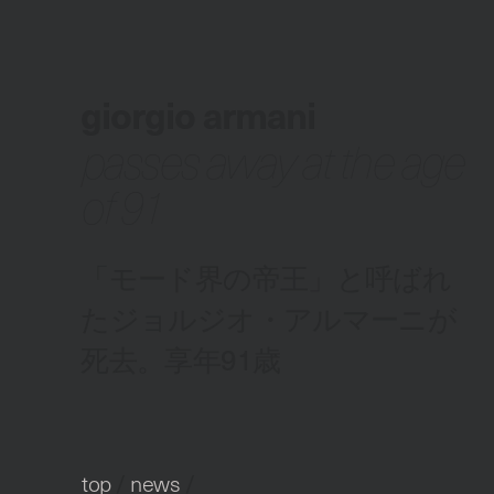
giorgio armani
passes away at the age
of 91
「モード界の帝王」と呼ばれ
たジョルジオ・アルマーニが
死去。享年91歳
top
/
news
/