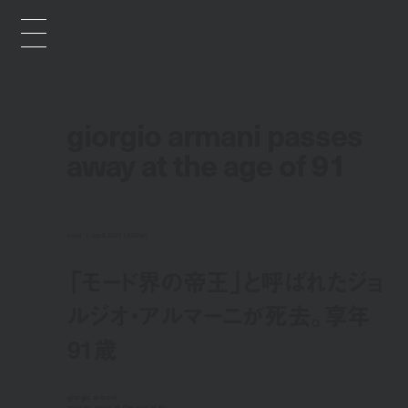
giorgio armani passes
away at the age of 91
news
sep 9, 2025 10:50 am
「モード界の帝王」と呼ばれたジョ
ルジオ・アルマーニが死去。享年
91歳
giorgio armani
passes away at the age of 91