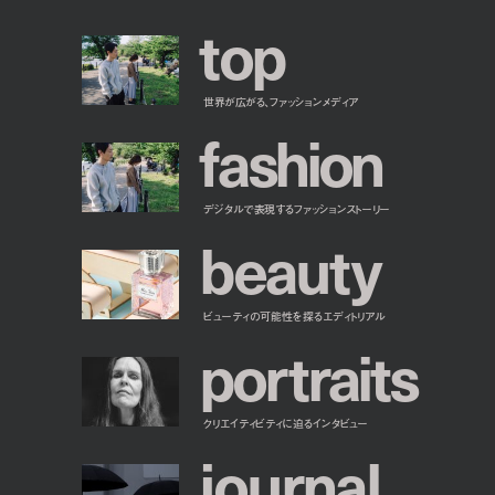
t
o
p
世界が広がる、ファッションメディア
f
a
s
h
i
o
n
デジタルで表現するファッションストーリー
b
e
a
u
t
y
ビューティの可能性を探るエディトリアル
p
o
r
t
r
a
i
t
s
クリエイティビティに迫るインタビュー
j
o
u
r
n
a
l