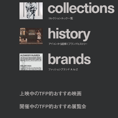
c
o
l
l
e
c
t
i
o
n
s
コレクションルック一覧
h
i
s
t
o
r
y
アイコンから紐解くブランドヒストリー
b
r
a
n
d
s
ファッションブランド A to Z
上映中のTFP的おすすめ映画
開催中のTFP的おすすめ展覧会