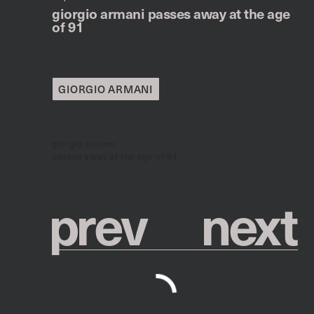
giorgio armani passes away at the age
of 91
GIORGIO ARMANI
giorgio armani
passes away at the age of 91
p
r
e
v
n
e
x
t