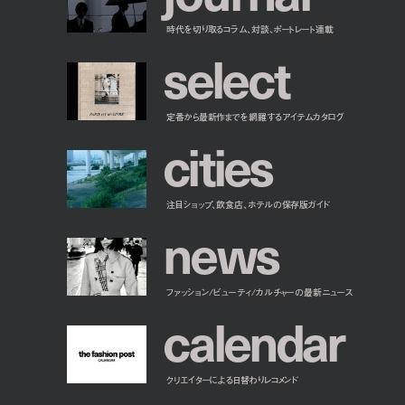
時代を切り取るコラム、対談、ポートレート連載
s
e
l
e
c
t
定番から最新作までを網羅するアイテムカタログ
c
i
t
i
e
s
注目ショップ、飲食店、ホテルの保存版ガイド
n
e
w
s
ファッション/ビューティ/カルチャーの最新ニュース
c
a
l
e
n
d
a
r
クリエイターによる日替わりレコメンド